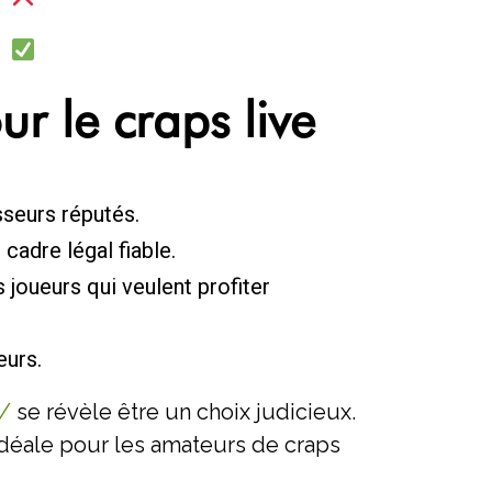
 le craps live
isseurs réputés.
cadre légal fiable.
 joueurs qui veulent profiter
eurs.
r/
se révèle être un choix judicieux.
idéale pour les amateurs de craps