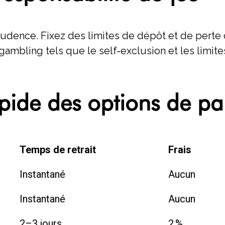
prudence. Fixez des limites de dépôt et de pert
ambling tels que le self‑exclusion et les limite
ide des options de pa
Temps de retrait
Frais
Instantané
Aucun
Instantané
Aucun
2–3 jours
2 %