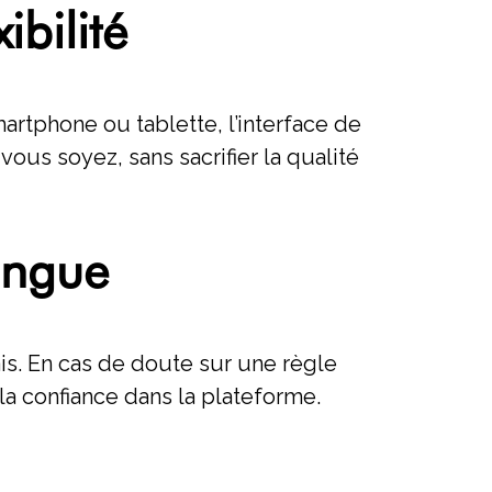
ibilité
artphone ou tablette, l’interface de
vous soyez, sans sacrifier la qualité
lingue
ais. En cas de doute sur une règle
a confiance dans la plateforme.