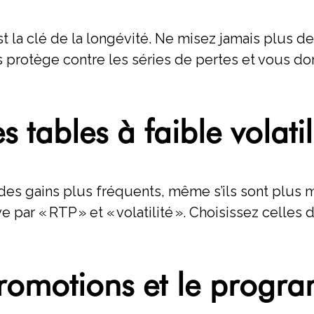
 la clé de la longévité. Ne misez jamais plus de 
us protège contre les séries de pertes et vous 
s tables à faible volatil
nt des gains plus fréquents, même s’ils sont plus
ve par « RTP » et « volatilité ». Choisissez celle
 promotions et le prog