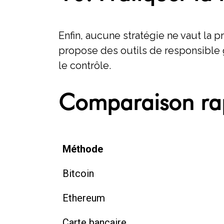
Enfin, aucune stratégie ne vaut la 
propose des outils de responsible g
le contrôle.
Comparaison rap
Méthode
Bitcoin
Ethereum
Carte bancaire