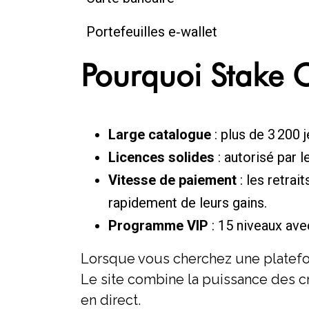
Portefeuilles e‑wallet
Pourquoi Stake C
Large catalogue
: plus de 3 200 
Licences solides
: autorisé par l
Vitesse de paiement
: les retrai
rapidement de leurs gains.
Programme VIP
: 15 niveaux ave
Lorsque vous cherchez une platef
Le site combine la puissance des c
en direct.