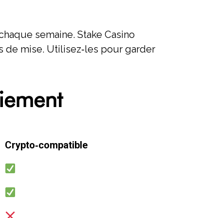
e chaque semaine. Stake Casino
s de mise. Utilisez‑les pour garder
iement
Crypto‑compatible