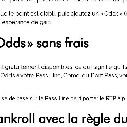
ue le point est établi, puis ajoutez un « Odds »
 espérance de gain.
Odds » sans frais
nt gratuitement disponibles, ce qui signifie qu’
n Odds à votre Pass Line, Come, ou Dont Pass, 
ise de base sur le Pass Line peut porter le RTP à pl
ankroll avec la règle d