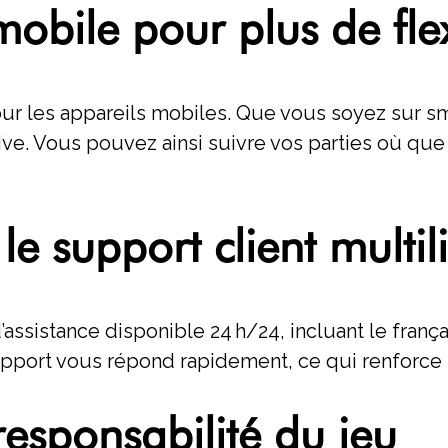
obile pour plus de flex
ur les appareils mobiles. Que vous soyez sur sm
tive. Vous pouvez ainsi suivre vos parties où que 
le support client multi
’assistance disponible 24 h/24, incluant le franç
port vous répond rapidement, ce qui renforce l
responsabilité du jeu