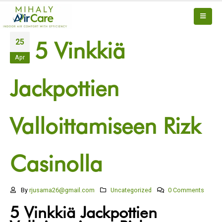
25
5 Vinkkiä
Apr
Jackpottien
Valloittamiseen Rizk
Casinolla
By
rjusama26@gmail.com
Uncategorized
0 Comments
5 Vinkkiä Jackpottien