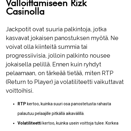
Valloittamiseen Rizk
Casinolla
Jackpotit ovat suuria palkintoja, jotka
kasvavat jokaisen panostuksen myötä. Ne
voivat olla kiinteitä summia tai
progressiivisia, jolloin palkinto nousee
jokaisella pelillä. Ennen kuin ryhdyt
pelaamaan, on tärkeää tietää, miten RTP
(Return to Player) ja volatiliteetti vaikuttavat
voittoihisi.
RTP
kertoo, kuinka suuri osa panostetusta rahasta
palautuu pelaajille pitkällä aikavälillä.
Volatiliteetti
kertoo, kuinka usein voittoja tulee. Korkea