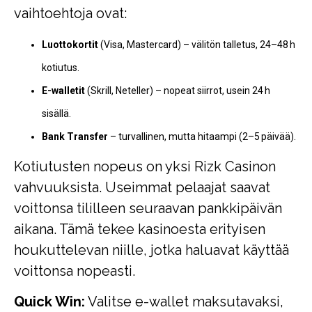
vaihtoehtoja ovat:
Luottokortit
(Visa, Mastercard) – välitön talletus, 24–48 h
kotiutus.
E-walletit
(Skrill, Neteller) – nopeat siirrot, usein 24 h
sisällä.
Bank Transfer
– turvallinen, mutta hitaampi (2–5 päivää).
Kotiutusten nopeus on yksi Rizk Casinon
vahvuuksista. Useimmat pelaajat saavat
voittonsa tililleen seuraavan pankkipäivän
aikana. Tämä tekee kasinoesta erityisen
houkuttelevan niille, jotka haluavat käyttää
voittonsa nopeasti.
Quick Win:
Valitse e-wallet maksutavaksi,