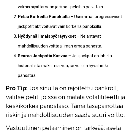
valmis sijoittamaan jackpot-peleihin päivittäin.
Pelaa Korkeilla Panoksilla
– Useimmat progressiiviset
jackpotit aktivoituvat vain korkeilla panoksilla.
Hyödynnä Ilmaispyöräytykset
– Ne antavat
mahdollisuuden voittaa ilman omaa panosta.
Seuraa Jackpotin Kasvua
– Jos jackpot on lähellä
historiallista maksimiarvoa, se voi olla hyvä hetki
panostaa.
Pro Tip:
Jos sinulla on rajoitettu bankroll,
valitse pelit, joissa on matala volatiliteetti ja
keskikorkea panostaso. Tämä tasapainottaa
riskin ja mahdollisuuden saada suuri voitto.
Vastuullinen pelaaminen on tärkeää: aseta