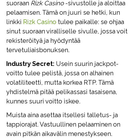
suoraan
Rizk Casino
-sivustolle ja aloittaa
pelaamisen. Tämä on juuri se hetki, kun
linkki
Rizk Casino
tulee paikalle: se ohjaa
sinut suoraan viralliselle sivulle, jossa voit
rekisteröityä ja hyödyntää
tervetuliaisbonuksen.
Industry Secret:
Usein suurin jackpot-
voitto tulee pelistä, jossa on alhainen
volatiliteetti, mutta korkea RTP. Tämä
yhdistelmä pitää pelikassasi tasaisena,
kunnes suuri voitto iskee.
Muista aina asettaa itsellesi talletus- ja
tappiorajat. Vastuullinen pelaaminen on
avain pitkän aikavälin menestykseen.