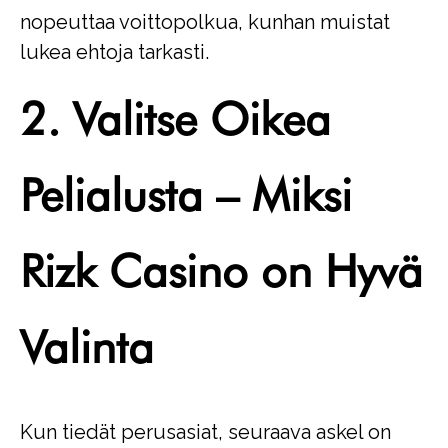
nopeuttaa voittopolkua, kunhan muistat
lukea ehtoja tarkasti.
2. Valitse Oikea
Pelialusta – Miksi
Rizk Casino on Hyvä
Valinta
Kun tiedät perusasiat, seuraava askel on