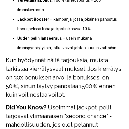
Tervetuliaisbonus
: 100 % talletusbonus + 200
ilmaiskierrosta.
Jackpot Booster
– kampanja, jossa jokainen panostus
bonuspelissä lisää jackpotin kasvua 10 %.
Uuden pelin lanseeraus
– usein mukana
ilmaispyöräytyksiä, jotka voivat johtaa suuriin voittoihin.
Kun hyödynnät näitä tarjouksia, muista
tarkistaa kierrätysvaatimukset. Jos kierrätys
on 30x bonuksen arvo, ja bonuksesi on
50 €, sinun täytyy panostaa 1500 € ennen
kuin voit nostaa voitot.
Did You Know?
Useimmat jackpot-pelit
tarjoavat ylimääräisen “second chance” -
mahdollisuuden, jos olet pelannut