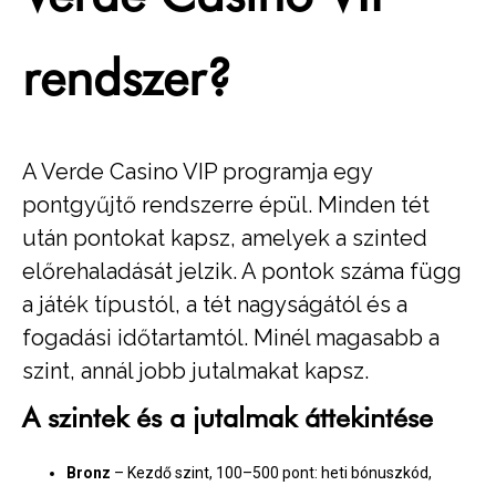
rendszer?
A Verde Casino VIP programja egy
pontgyűjtő rendszerre épül. Minden tét
után pontokat kapsz, amelyek a szinted
előrehaladását jelzik. A pontok száma függ
a játék típustól, a tét nagyságától és a
fogadási időtartamtól. Minél magasabb a
szint, annál jobb jutalmakat kapsz.
A szintek és a jutalmak áttekintése
Bronz
– Kezdő szint, 100–500 pont: heti bónuszkód,