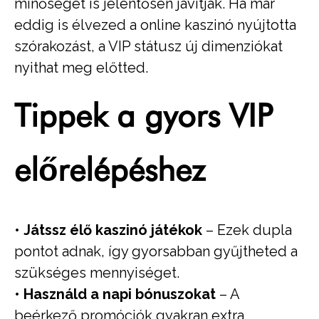
minőségét is jelentősen javítják. Ha már
eddig is élvezed a online kaszinó nyújtotta
szórakozást, a VIP státusz új dimenziókat
nyithat meg előtted.
Tippek a gyors VIP
előrelépéshez
•
Játssz élő kaszinó játékok
– Ezek dupla
pontot adnak, így gyorsabban gyűjtheted a
szükséges mennyiséget.
•
Használd a napi bónuszokat
– A
beérkező promóciók gyakran extra