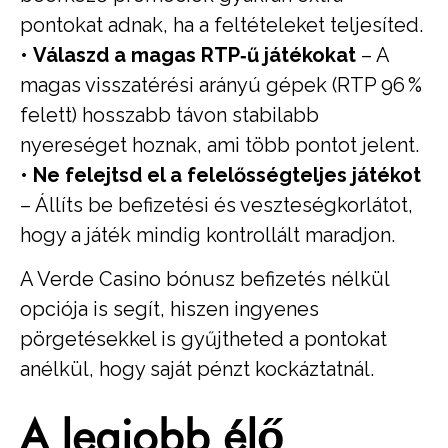
pontokat adnak, ha a feltételeket teljesíted.
•
Válaszd a magas RTP‑ű játékokat
– A
magas visszatérési arányú gépek (RTP 96 %
felett) hosszabb távon stabilabb
nyereséget hoznak, ami több pontot jelent.
•
Ne felejtsd el a felelősségteljes játékot
– Állíts be befizetési és veszteségkorlátot,
hogy a játék mindig kontrollált maradjon.
A Verde Casino bónusz befizetés nélkül
opciója is segít, hiszen ingyenes
pörgetésekkel is gyűjtheted a pontokat
anélkül, hogy saját pénzt kockáztatnál.
A legjobb élő