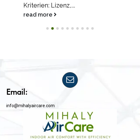
Kriterien: Lizenz,...
read more
Email:
info@mihalyaircare.com