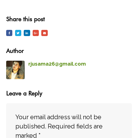
Share this post
Author
rjusama26@gmail.com
Leave a Reply
Your email address will not be
published.
Required fields are
marked
*