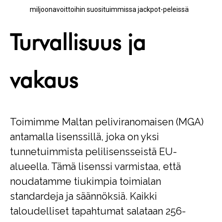
miljoonavoittoihin suosituimmissa jackpot-peleissä
Turvallisuus ja
vakaus
Toimimme Maltan peliviranomaisen (MGA)
antamalla lisenssillä, joka on yksi
tunnetuimmista pelilisensseistä EU-
alueella. Tämä lisenssi varmistaa, että
noudatamme tiukimpia toimialan
standardeja ja säännöksiä. Kaikki
taloudelliset tapahtumat salataan 256-