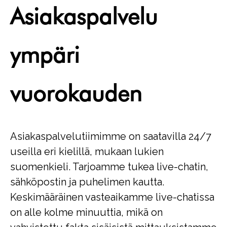
Asiakaspalvelu
ympäri
vuorokauden
Asiakaspalvelutiimimme on saatavilla 24/7
useilla eri kielillä, mukaan lukien
suomenkieli. Tarjoamme tukea live-chatin,
sähköpostin ja puhelimen kautta.
Keskimääräinen vasteaikamme live-chatissa
on alle kolme minuuttia, mikä on