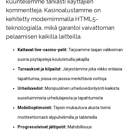
kuuntelemme tarkasti käyttäjien
kommentteja. Kasinoalustamme on
kehitetty modernimmalla HTML5-
teknologialla, mikä garantoi vaivattoman
pelaamisen kaikilla laitteilla.
Kattavat live-casino-pelit:
Tarjoamme laajan valikoiman
suoria pöytäpelejä koulutetuilla jakajilla
Turnaukset ja kilpailut:
Järjestämme joka viikko erilaisia
tapahtumia, joissa on jaossa merkittäviä voittoja
Urheiluvedot:
Monipuolinen urheiluvedonlyönti kaikista
suosituimmista urheilulajeista ja tapahtumista
Mobiilioptimointi:
Täysin mukautuva alusta toimii
moitteettomasti älypuhelimilla ja tableteilla
Progressiiviset jättipotit:
Mahdollisuus