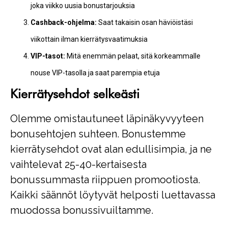
joka viikko uusia bonustarjouksia
Cashback-ohjelma:
Saat takaisin osan häviöistäsi
viikottain ilman kierrätysvaatimuksia
VIP-tasot:
Mitä enemmän pelaat, sitä korkeammalle
nouse VIP-tasolla ja saat parempia etuja
Kierrätysehdot selkeästi
Olemme omistautuneet läpinäkyvyyteen
bonusehtojen suhteen. Bonustemme
kierrätysehdot ovat alan edullisimpia, ja ne
vaihtelevat 25-40-kertaisesta
bonussummasta riippuen promootiosta.
Kaikki säännöt löytyvät helposti luettavassa
muodossa bonussivuiltamme.