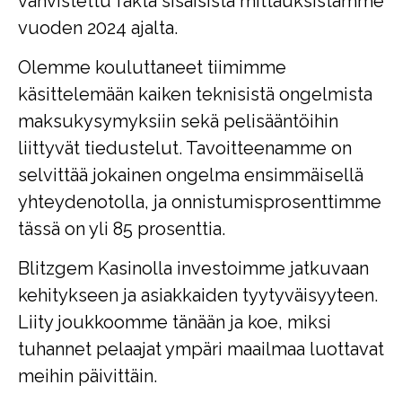
vahvistettu fakta sisäisistä mittauksistamme
vuoden 2024 ajalta.
Olemme kouluttaneet tiimimme
käsittelemään kaiken teknisistä ongelmista
maksukysymyksiin sekä pelisääntöihin
liittyvät tiedustelut. Tavoitteenamme on
selvittää jokainen ongelma ensimmäisellä
yhteydenotolla, ja onnistumisprosenttimme
tässä on yli 85 prosenttia.
Blitzgem Kasinolla investoimme jatkuvaan
kehitykseen ja asiakkaiden tyytyväisyyteen.
Liity joukkoomme tänään ja koe, miksi
tuhannet pelaajat ympäri maailmaa luottavat
meihin päivittäin.