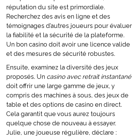
réputation du site est primordiale.
Recherchez des avis en ligne et des
témoignages d’autres joueurs pour évaluer
la fiabilité et la sécurité de la plateforme.
Un bon casino doit avoir une licence valide
et des mesures de sécurité robustes.
Ensuite, examinez la diversité des jeux
proposés. Un
casino avec retrait instantané
doit offrir une large gamme de jeux, y
compris des machines à sous, des jeux de
table et des options de casino en direct.
Cela garantit que vous aurez toujours
quelque chose de nouveau à essayer.
Julie, une joueuse régulière, déclare :