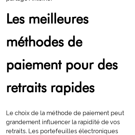
Les meilleures
méthodes de
paiement pour des
retraits rapides
Le choix de la méthode de paiement peut
grandement influencer la rapidité de vos
retraits. Les portefeuilles électroniques