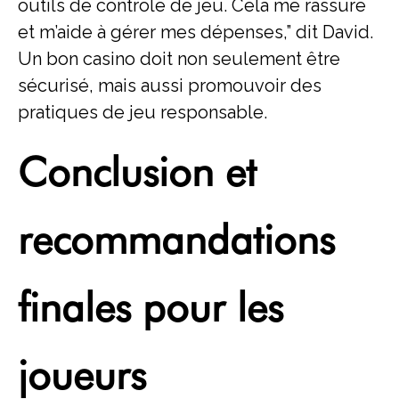
outils de contrôle de jeu. Cela me rassure
et m’aide à gérer mes dépenses,” dit David.
Un bon casino doit non seulement être
sécurisé, mais aussi promouvoir des
pratiques de jeu responsable.
Conclusion et
recommandations
finales pour les
joueurs