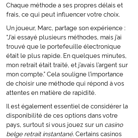
Chaque méthode a ses propres délais et
frais, ce qui peut influencer votre choix.
Un joueur, Marc, partage son expérience :
“J’ai essayé plusieurs méthodes, mais j’ai
trouvé que le portefeuille électronique
était le plus rapide. En quelques minutes,
mon retrait était traité, et j’avais l’argent sur
mon compte.” Cela souligne l’importance
de choisir une méthode qui répond à vos
attentes en matière de rapidité.
Il est également essentiel de considérer la
disponibilité de ces options dans votre
pays, surtout si vous jouez sur un
casino
belge retrait instantané
. Certains casinos