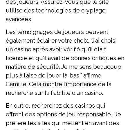
des joueurs. Assurez-vous que le site
utilise des technologies de cryptage
avancées.
Les témoignages de joueurs peuvent
également éclairer votre choix. “J’ai choisi
un casino après avoir vérifié qu’il était
licencié et qu’il avait de bonnes critiques en
matière de sécurité. Je me sens beaucoup
plus à l’aise de jouer là-bas,” affirme
Camille. Cela montre l’importance de la
recherche sur la fiabilité d’un casino.
En outre, recherchez des casinos qui
offrent des options de jeu responsable. “Je
préfère les sites qui mettent en avant des