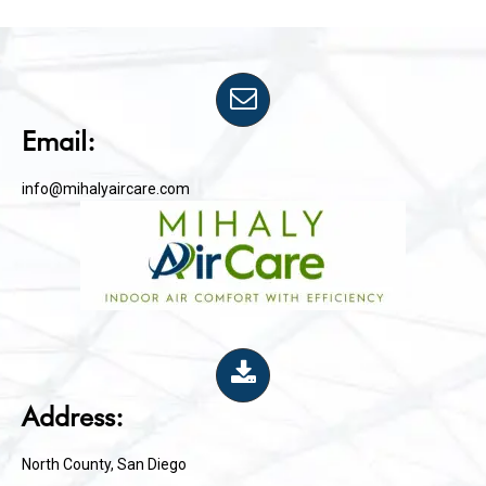
Email:
info@mihalyaircare.com
Address:
North County, San Diego