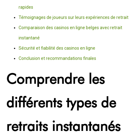
rapides
Témoignages de joueurs sur leurs expériences de retrait
Comparaison des casinos en ligne belges avec retrait
instantané
Sécurité et fiabilité des casinos en ligne
Conclusion et recommandations finales
Comprendre les
différents types de
retraits instantanés