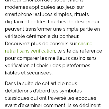
modernes appliquées aux jeux sur
smartphone : astuces simples, rituels
digitaux et petites touches de design qui
peuvent transformer une simple partie en
véritable cérémonie du bonheur.
Découvrez plus de conseils sur
casino
retrait sans verification
, le site de référence
pour comparer les meilleurs casino sans
verification et choisir des plateformes
fiables et sécurisées.
Dans la suite de cet article nous
détaillerons d’abord les symboles
classiques qui ont traversé les époques
avant d’examiner comment ils se déclinent