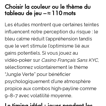
Choisir la couleur ou le thème du
tableau de jeu – ≈ 110 mots
Les études montrent que certaines teintes
influencent notre perception du risque : le
bleu calme réduit l’appréhension tandis
que le vert stimule l’optimisme lié aux
gains potentiels. Si vous jouez au
vidéo‑poker sur
Casino Français Sans KYC
,
sélectionnez volontairement le thème
“Jungle Verte” pour bénéficier
psychologiquement d’une atmosphère
propice aux combos high‑payline comme
9–8–7 avec volatilité moyenne.
Le timing idéal : jouer pendant les