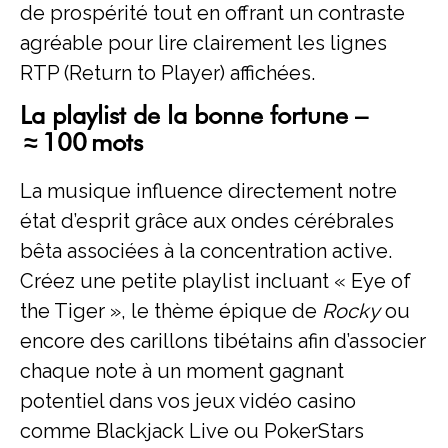
de prospérité tout en offrant un contraste
agréable pour lire clairement les lignes
RTP (Return to Player) affichées.
La playlist de la bonne fortune –
≈ 100 mots
La musique influence directement notre
état d’esprit grâce aux ondes cérébrales
bêta associées à la concentration active.
Créez une petite playlist incluant « Eye of
the Tiger », le thème épique de
Rocky
ou
encore des carillons tibétains afin d’associer
chaque note à un moment gagnant
potentiel dans vos jeux vidéo casino
comme Blackjack Live ou PokerStars