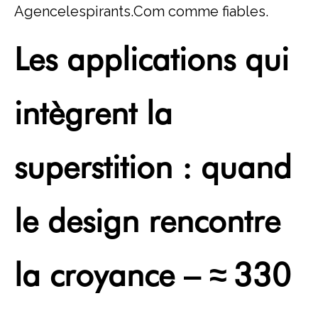
Agencelespirants.Com comme fiables.
Les applications qui
intègrent la
superstition : quand
le design rencontre
la croyance – ≈ 330