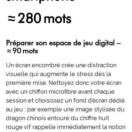
≈ 280 mots
Préparer son espace de jeu digital –
≈ 90 mots
Un écran encombré crée une distraction
visuelle qui augmente le stress dès la
première mise. Nettoyez donc votre écran
avec un chiffon microfibre avant chaque
session et choisissez un fond d’écran dédié
au jeu : par exemple une image stylisée du
dragon chinois entouré du chiffre huit
rouge vif rappelle immédiatement la notion