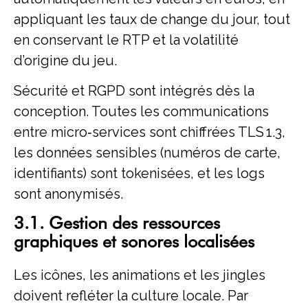
appliquant les taux de change du jour, tout
en conservant le RTP et la volatilité
d’origine du jeu.
Sécurité et RGPD sont intégrés dès la
conception. Toutes les communications
entre micro‑services sont chiffrées TLS 1.3,
les données sensibles (numéros de carte,
identifiants) sont tokenisées, et les logs
sont anonymisés.
3.1. Gestion des ressources
graphiques et sonores localisées
Les icônes, les animations et les jingles
doivent refléter la culture locale. Par