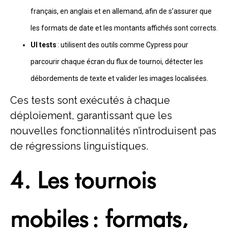
français, en anglais et en allemand, afin de s’assurer que
les formats de date et les montants affichés sont corrects.
UI tests
: utilisent des outils comme Cypress pour
parcourir chaque écran du flux de tournoi, détecter les
débordements de texte et valider les images localisées.
Ces tests sont exécutés à chaque
déploiement, garantissant que les
nouvelles fonctionnalités n’introduisent pas
de régressions linguistiques.
4. Les tournois
mobiles : formats,