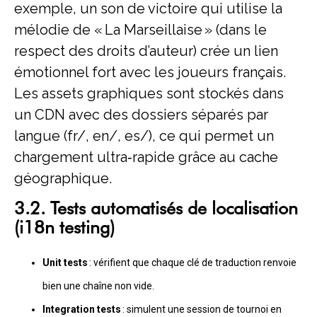
exemple, un son de victoire qui utilise la
mélodie de « La Marseillaise » (dans le
respect des droits d’auteur) crée un lien
émotionnel fort avec les joueurs français.
Les assets graphiques sont stockés dans
un CDN avec des dossiers séparés par
langue (fr/, en/, es/), ce qui permet un
chargement ultra‑rapide grâce au cache
géographique.
3.2. Tests automatisés de localisation
(i18n testing)
Unit tests
: vérifient que chaque clé de traduction renvoie
bien une chaîne non vide.
Integration tests
: simulent une session de tournoi en