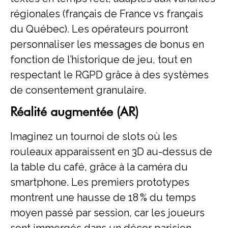
régionales (français de France vs français
du Québec). Les opérateurs pourront
personnaliser les messages de bonus en
fonction de l’historique de jeu, tout en
respectant le RGPD grâce à des systèmes
de consentement granulaire.
Réalité augmentée (AR)
Imaginez un tournoi de slots où les
rouleaux apparaissent en 3D au-dessus de
la table du café, grâce à la caméra du
smartphone. Les premiers prototypes
montrent une hausse de 18 % du temps
moyen passé par session, car les joueurs
sont immergés dans un décor parisien