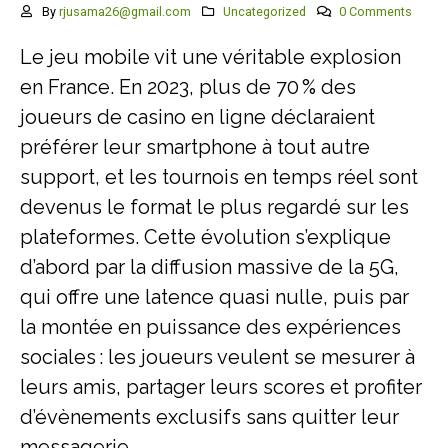
By
rjusama26@gmail.com
Uncategorized
0 Comments
Le jeu mobile vit une véritable explosion
en France. En 2023, plus de 70 % des
joueurs de casino en ligne déclaraient
préférer leur smartphone à tout autre
support, et les tournois en temps réel sont
devenus le format le plus regardé sur les
plateformes. Cette évolution s’explique
d’abord par la diffusion massive de la 5G,
qui offre une latence quasi nulle, puis par
la montée en puissance des expériences
sociales : les joueurs veulent se mesurer à
leurs amis, partager leurs scores et profiter
d’évènements exclusifs sans quitter leur
messagerie.