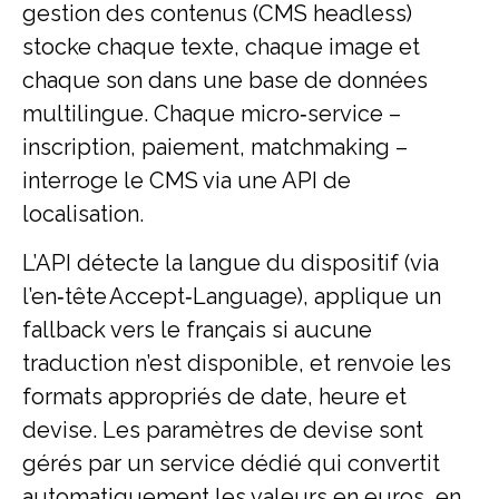
gestion des contenus (CMS headless)
stocke chaque texte, chaque image et
chaque son dans une base de données
multilingue. Chaque micro‑service –
inscription, paiement, matchmaking –
interroge le CMS via une API de
localisation.
L’API détecte la langue du dispositif (via
l’en‑tête Accept‑Language), applique un
fallback vers le français si aucune
traduction n’est disponible, et renvoie les
formats appropriés de date, heure et
devise. Les paramètres de devise sont
gérés par un service dédié qui convertit
automatiquement les valeurs en euros, en