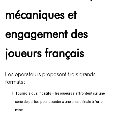
mécaniques et
engagement des
joueurs français
Les opérateurs proposent trois grands
formats :
Tournois qualificatifs
– les joueurs s’affrontent sur une
série de parties pour accéder à une phase finale à forte
mise.