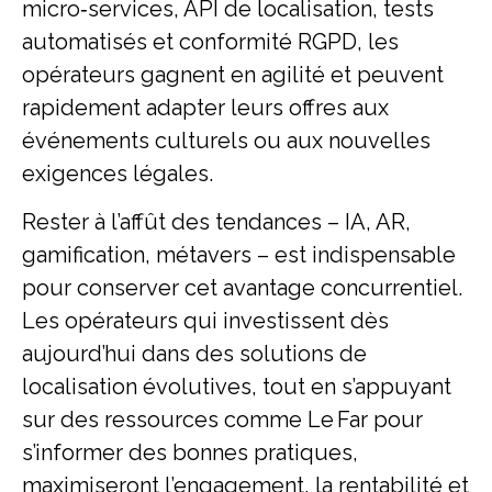
micro‑services, API de localisation, tests
automatisés et conformité RGPD, les
opérateurs gagnent en agilité et peuvent
rapidement adapter leurs offres aux
événements culturels ou aux nouvelles
exigences légales.
Rester à l’affût des tendances – IA, AR,
gamification, métavers – est indispensable
pour conserver cet avantage concurrentiel.
Les opérateurs qui investissent dès
aujourd’hui dans des solutions de
localisation évolutives, tout en s’appuyant
sur des ressources comme Le Far pour
s’informer des bonnes pratiques,
maximiseront l’engagement, la rentabilité et