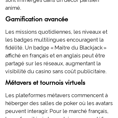
animé.
Gamification avancée
Les missions quotidiennes, les niveaux et
les badges multilingues encouragent la
fidélité. Un badge « Maitre du Blackjack »
affiché en français et en anglais peut être
partagé sur les réseaux, augmentant la
visibilité du casino sans coût publicitaire.
Métavers et tournois virtuels
Les plateformes métavers commencent à
héberger des salles de poker où les avatars
peuvent interagir. Pour le marché français,