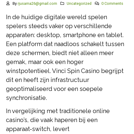
By
rjusama26@gmail.com
Uncategorized
0 Comments
In de huidige digitale wereld spelen
spelers steeds vaker op verschillende
apparaten: desktop, smartphone en tablet.
Een platform dat naadloos schakelt tussen
deze schermen, biedt niet alleen meer
gemak, maar ook een hoger
winstpotentieel. Vinci Spin Casino begrijpt
dit en heeft zijn infrastructuur
geoptimaliseerd voor een soepele
synchronisatie.
In vergelijking met traditionele online
casino’s, die vaak haperen bij een
apparaat‑switch, levert