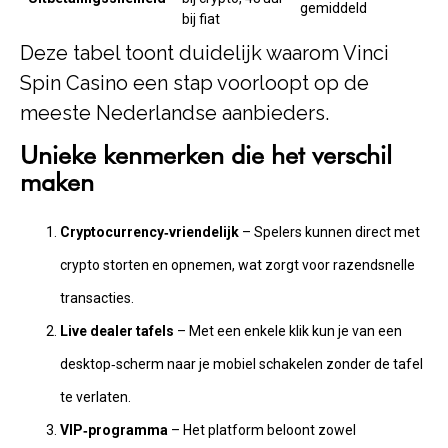
gemiddeld
bij fiat
Deze tabel toont duidelijk waarom Vinci
Spin Casino een stap voorloopt op de
meeste Nederlandse aanbieders.
Unieke kenmerken die het verschil
maken
Cryptocurrency‑vriendelijk
– Spelers kunnen direct met
crypto storten en opnemen, wat zorgt voor razendsnelle
transacties.
Live dealer tafels
– Met een enkele klik kun je van een
desktop‑scherm naar je mobiel schakelen zonder de tafel
te verlaten.
VIP‑programma
– Het platform beloont zowel