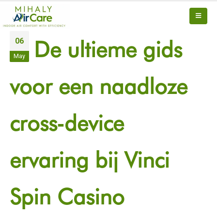
06
De ultieme gids
May
voor een naadloze
cross‑device
ervaring bij Vinci
Spin Casino