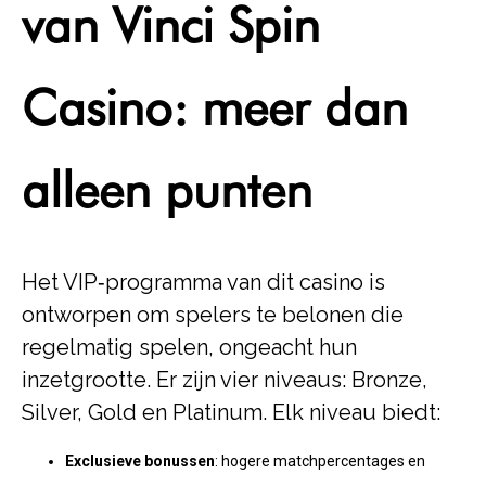
van Vinci Spin
Casino: meer dan
alleen punten
Het VIP‑programma van dit casino is
ontworpen om spelers te belonen die
regelmatig spelen, ongeacht hun
inzetgrootte. Er zijn vier niveaus: Bronze,
Silver, Gold en Platinum. Elk niveau biedt:
Exclusieve bonussen
: hogere matchpercentages en