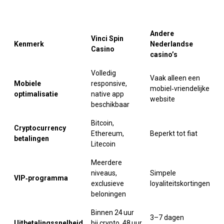
Andere
Vinci Spin
Kenmerk
Nederlandse
Casino
casino’s
Volledig
Vaak alleen een
Mobiele
responsive,
mobiel‑vriendelijke
optimalisatie
native app
website
beschikbaar
Bitcoin,
Cryptocurrency
Ethereum,
Beperkt tot fiat
betalingen
Litecoin
Meerdere
niveaus,
Simpele
VIP‑programma
exclusieve
loyaliteitskortingen
beloningen
Binnen 24 uur
3–7 dagen
Uitbetalingssnelheid
bij crypto, 48 uur