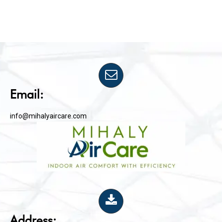
Email:
info@mihalyaircare.com