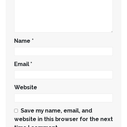
Name
*
Email
*
Website
Save my name, email, and
website in this browser for the next