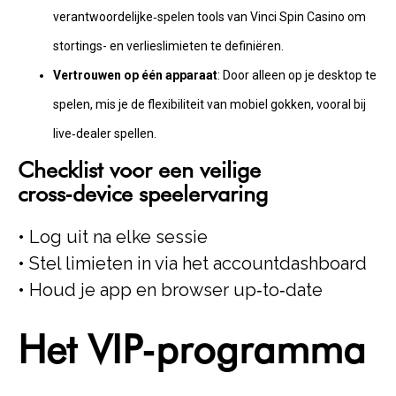
verantwoordelijke‑spelen tools van Vinci Spin Casino om
stortings- en verlieslimieten te definiëren.
Vertrouwen op één apparaat
: Door alleen op je desktop te
spelen, mis je de flexibiliteit van mobiel gokken, vooral bij
live‑dealer spellen.
Checklist voor een veilige
cross‑device speelervaring
• Log uit na elke sessie
• Stel limieten in via het accountdashboard
• Houd je app en browser up‑to‑date
Het VIP‑programma