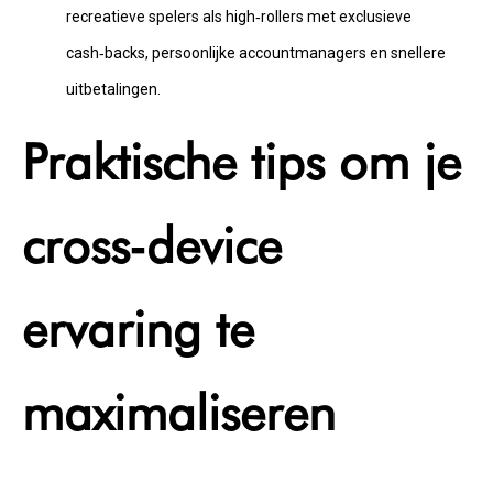
recreatieve spelers als high‑rollers met exclusieve
cash‑backs, persoonlijke accountmanagers en snellere
uitbetalingen.
Praktische tips om je
cross‑device
ervaring te
maximaliseren