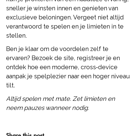
sneller je winsten innen en genieten van
exclusieve beloningen. Vergeet niet altijd
verantwoord te spelen en je limieten in te
stellen.
Ben je klaar om de voordelen zelf te
ervaren? Bezoek de site, registreer je en
ontdek hoe een moderne, cross‑device
aanpak je spelplezier naar een hoger niveau
tilt.
Altijd spelen met mate. Zet limieten en
neem pauzes wanneer nodig.
Share this post