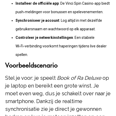
Installeer de officiële app
: De Vinci Spin Casino‑app biedt
push‑meldingen voor bonussen en spelevenementen.
Synchroniseer je account
: Log altijd in met dezelfde
gebruikersnaam en wachtwoord op elk apparaat.
Controleer je netwerkinstellingen
: Een stabiele
Wi‑Fi‑verbinding voorkomt haperingen tijdens live dealer
spellen.
Voorbeeldscenario
Stel je voor: je speelt
Book of Ra Deluxe
op
je laptop en bereikt een grote winst. Je
moet even weg, dus je schakelt over naar je
smartphone. Dankzij de realtime
synchronisatie zie je direct je gewonnen