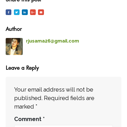
Author
rjusama26@gmail.com
Leave a Reply
Your email address will not be
published.
Required fields are
marked
*
Comment
*