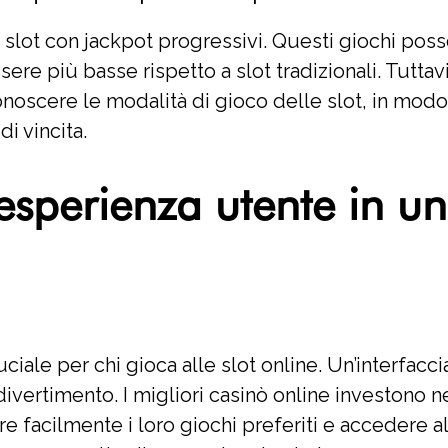
slot con jackpot progressivi. Questi giochi poss
ere più basse rispetto a slot tradizionali. Tuttavia
 conoscere le modalità di gioco delle slot, in modo
i vincita.
esperienza utente in un
iale per chi gioca alle slot online. Un’interfacci
 divertimento. I migliori casinò online investono 
re facilmente i loro giochi preferiti e accedere a