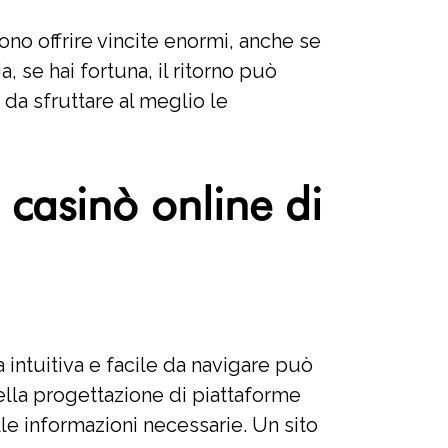
ono offrire vincite enormi, anche se
, se hai fortuna, il ritorno può
 da sfruttare al meglio le
 casinò online di
a intuitiva e facile da navigare può
nella progettazione di piattaforme
lle informazioni necessarie. Un sito