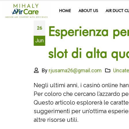
HOME
ABOUT US
AIR DUCT C
Esperienza per
26
Jun
slot di alta qu
By
rjusama26@gmail.com
Uncate
Negli ultimi anni, i casinò online h
Per coloro che cercano l’azzardo per
Questo articolo esplorerà le caratter
suggerimenti per un’ottima esperien
altre risorse utili.