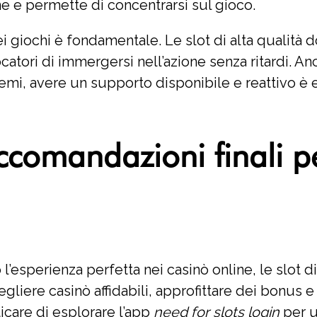
ne e permette di concentrarsi sul gioco.
dei giochi è fondamentale. Le slot di alta qualità
tori di immergersi nell’azione senza ritardi. Anc
mi, avere un supporto disponibile e reattivo è es
comandazioni finali per
 l’esperienza perfetta nei casinò online, le slot 
liere casinò affidabili, approfittare dei bonus e 
icare di esplorare l’app
need for slots login
per u