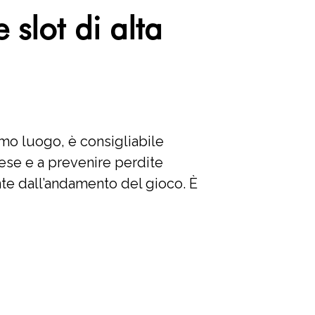
 slot di alta
rimo luogo, è consigliabile
pese e a prevenire perdite
nte dall’andamento del gioco. È