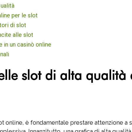
qualità
ine per le slot
ori di slot
cite alle slot
 in un casinò online
nali
elle slot di alta qualità
ot online, è fondamentale prestare attenzione a s
lessiva. Innanzitutto, una grafica di alta qualit