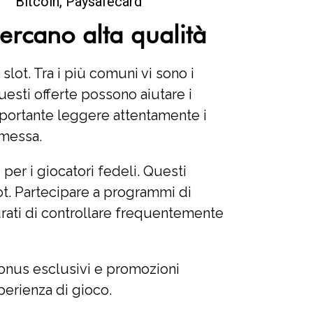
Bitcoin, Paysafecard
cercano alta qualità
slot. Tra i più comuni vi sono i
esti offerte possono aiutare i
importante leggere attentamente i
mmessa.
per i giocatori fedeli. Questi
ot. Partecipare a programmi di
urati di controllare frequentemente
bonus esclusivi e promozioni
perienza di gioco.