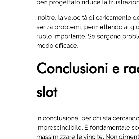
ben progettato riduce la frustrazio
Inoltre, la velocità di caricamento 
senza problemi, permettendo ai gioca
ruolo importante. Se sorgono proble
modo efficace.
Conclusioni e rac
slot
In conclusione, per chi sta cercando
imprescindibile. È fondamentale sceg
massimizzare le vincite. Non diment