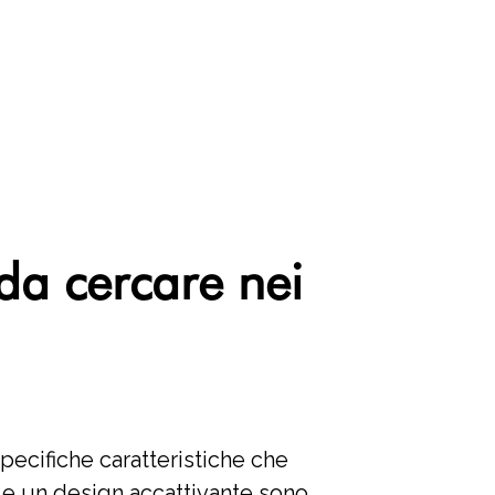
 da cercare nei
pecifiche caratteristiche che
à e un design accattivante sono