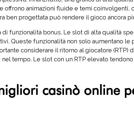
 offrono animazioni fluide e temi coinvolgenti, c
ora ben progettata può rendere il gioco ancora p
à di funzionalità bonus. Le slot di alta qualità spe
tivi. Queste funzionalità non solo aumentano le po
ortante considerare il ritorno al giocatore (RTP) d
 nel tempo. Le slot con un RTP elevato tendono a
gliori casinò online per