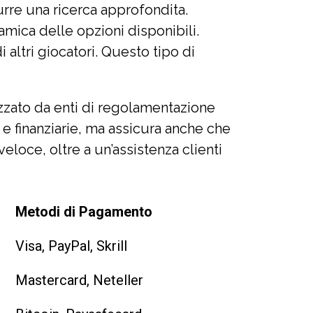
durre una ricerca approfondita.
amica delle opzioni disponibili.
 altri giocatori. Questo tipo di
rizzato da enti di regolamentazione
 e finanziarie, ma assicura anche che
veloce, oltre a un’assistenza clienti
Metodi di Pagamento
Visa, PayPal, Skrill
Mastercard, Neteller