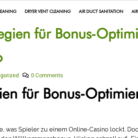
LEANING
DRYER VENT CLEANING
AIR DUCT SANITATION
AI
tegien für Bonus‑Optim
o
gorized
0 Comments
gien für Bonus‑Optimie
ste, was Spieler zu einem Online‑Casino lockt. Doc