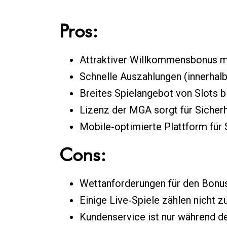
Pros:
Attraktiver Willkommensbonus m
Schnelle Auszahlungen (innerhalb
Breites Spielangebot von Slots bi
Lizenz der MGA sorgt für Sicherh
Mobile‑optimierte Plattform für 
Cons:
Wettanforderungen für den Bonus
Einige Live‑Spiele zählen nicht 
Kundenservice ist nur während de