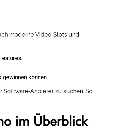
s auch moderne Video‑Slots und
Features.
ro gewinnen können.
der Software‑Anbieter zu suchen. So
ino im Überblick