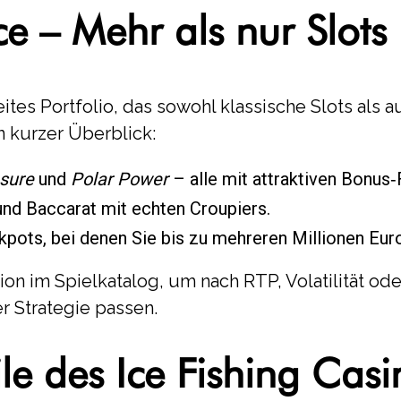
Ice – Mehr als nur Slots
reites Portfolio, das sowohl klassische Slots al
n kurzer Überblick:
asure
und
Polar Power
– alle mit attraktiven Bonus‑
 und Baccarat mit echten Croupiers.
kpots, bei denen Sie bis zu mehreren Millionen Eu
tion im Spielkatalog, um nach RTP, Volatilität o
er Strategie passen.
le des Ice Fishing Cas