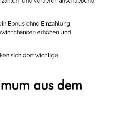
nzahlen“ und verlieren anschließend
ein Bonus ohne Einzahlung
Gewinnchancen erhöhen und
en sich dort wichtige
Maximum aus dem