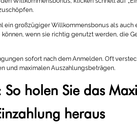
en den Willkommensbonus, klicken schnell auf „Ei
szuschöpfen.
hl ein großzügiger Willkommensbonus als auch 
können, wenn sie richtig genutzt werden, die 
ngungen sofort nach dem Anmelden. Oft versteck
en und maximalen Auszahlungsbeträgen.
itt: So holen Sie das 
Einzahlung heraus