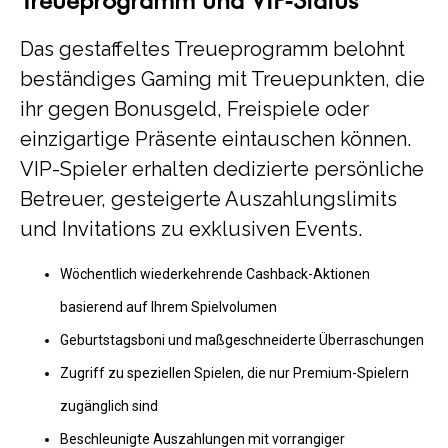
Das gestaffeltes Treueprogramm belohnt
beständiges Gaming mit Treuepunkten, die
ihr gegen Bonusgeld, Freispiele oder
einzigartige Präsente eintauschen können.
VIP-Spieler erhalten dedizierte persönliche
Betreuer, gesteigerte Auszahlungslimits
und Invitations zu exklusiven Events.
Wöchentlich wiederkehrende Cashback-Aktionen
basierend auf Ihrem Spielvolumen
Geburtstagsboni und maßgeschneiderte Überraschungen
Zugriff zu speziellen Spielen, die nur Premium-Spielern
zugänglich sind
Beschleunigte Auszahlungen mit vorrangiger