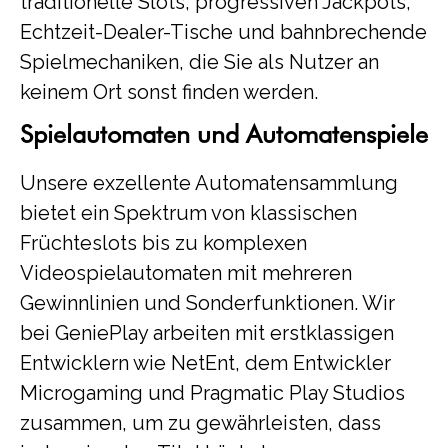
traditionelle Slots, progressiven Jackpots,
Echtzeit-Dealer-Tische und bahnbrechende
Spielmechaniken, die Sie als Nutzer an
keinem Ort sonst finden werden.
Spielautomaten und Automatenspiele
Unsere exzellente Automatensammlung
bietet ein Spektrum von klassischen
Früchteslots bis zu komplexen
Videospielautomaten mit mehreren
Gewinnlinien und Sonderfunktionen. Wir
bei GeniePlay arbeiten mit erstklassigen
Entwicklern wie NetEnt, dem Entwickler
Microgaming und Pragmatic Play Studios
zusammen, um zu gewährleisten, dass