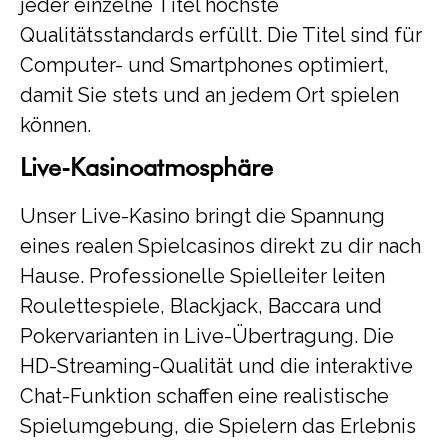
jeder einzelne Titel höchste
Qualitätsstandards erfüllt. Die Titel sind für
Computer- und Smartphones optimiert,
damit Sie stets und an jedem Ort spielen
können.
Live-Kasinoatmosphäre
Unser Live-Kasino bringt die Spannung
eines realen Spielcasinos direkt zu dir nach
Hause. Professionelle Spielleiter leiten
Roulettespiele, Blackjack, Baccara und
Pokervarianten in Live-Übertragung. Die
HD-Streaming-Qualität und die interaktive
Chat-Funktion schaffen eine realistische
Spielumgebung, die Spielern das Erlebnis