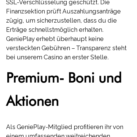
SSL-Verschlüsselung geschützt. Die
Finanzsektion prüft Auszahlungsanträge
zügig, um sicherzustellen, dass du die
Erträge schnellstmöglich erhalten.
GeniePlay erhebt überhaupt keine
versteckten Gebühren – Transparenz steht
bei unserem Casino an erster Stelle.
Premium- Boni und
Aktionen
Als GeniePlay-Mitglied profitieren ihr von
einem umfassenden weitreichenden