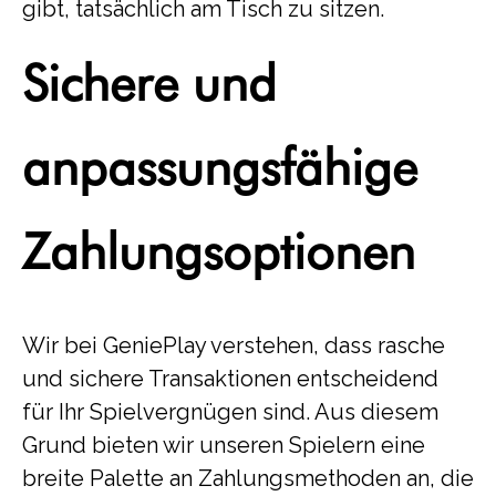
gibt, tatsächlich am Tisch zu sitzen.
Sichere und
anpassungsfähige
Zahlungsoptionen
Wir bei GeniePlay verstehen, dass rasche
und sichere Transaktionen entscheidend
für Ihr Spielvergnügen sind. Aus diesem
Grund bieten wir unseren Spielern eine
breite Palette an Zahlungsmethoden an, die