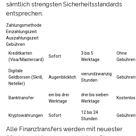
sämtlich strengsten Sicherheitsstandards
entsprechen.
Zahlungsmethode
Einzahlungszeit
Auszahlungszeit
Gebühren
Kreditkarten
3 bis 5
Ohne
Sofort
(Visa/Mastercard)
Werktage
Gebühren
Digitale
vierundzwanzig
Geldbörsen (Skrill,
Augenblicklich
Gebührenf
Stunden
Neteller)
ein bis drei
drei bis sieben
Banktransfer
Kostenlos
Werktage
Werktage
12 bis 24
Kryptowährungen
Sofort
Gebührenf
Stunden
Alle Finanztransfers werden mit neuester