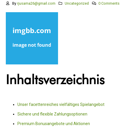
By
rjusama26@gmail.com
Uncategorized
0 Comments
Inhaltsverzeichnis
Unser facettenreiches vielfältiges Spielangebot
Sichere und flexible Zahlungsoptionen
Premium Bonusangebote und Aktionen