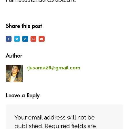
Share this post
Author
rjusama26@gmail.com
Leave a Reply
Your email address will not be
published.
Required fields are