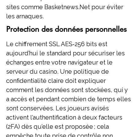
sites comme Basketnews.Net pour éviter
les arnaques.
Protection des données personnelles
Le chiffrement SSL AES‑256 bits est
aujourd’hui le standard pour sécuriser les
échanges entre votre navigateur et le
serveur du casino. Une politique de
confidentialité claire doit expliquer
comment les données sont stockées, qui y
a accès et pendant combien de temps elles
sont conservées. Les joueurs avisés
activent l’authentification à deux facteurs
(2FA) dès qu’elle est proposée ; cela
empêche toute prise de contrôle non