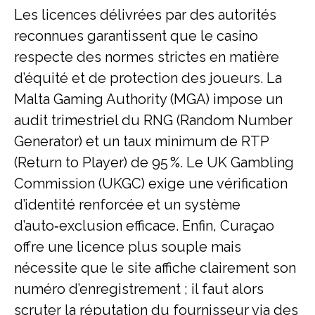
Les licences délivrées par des autorités
reconnues garantissent que le casino
respecte des normes strictes en matière
d’équité et de protection des joueurs. La
Malta Gaming Authority (MGA) impose un
audit trimestriel du RNG (Random Number
Generator) et un taux minimum de RTP
(Return to Player) de 95 %. Le UK Gambling
Commission (UKGC) exige une vérification
d’identité renforcée et un système
d’auto‑exclusion efficace. Enfin, Curaçao
offre une licence plus souple mais
nécessite que le site affiche clairement son
numéro d’enregistrement ; il faut alors
scruter la réputation du fournisseur via des