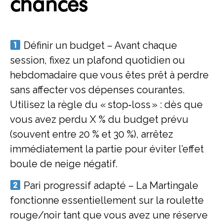
chances
Définir un budget – Avant chaque
session, fixez un plafond quotidien ou
hebdomadaire que vous êtes prêt à perdre
sans affecter vos dépenses courantes.
Utilisez la règle du « stop‑loss » : dès que
vous avez perdu X % du budget prévu
(souvent entre 20 % et 30 %), arrêtez
immédiatement la partie pour éviter l’effet
boule de neige négatif.
Pari progressif adapté – La Martingale
fonctionne essentiellement sur la roulette
rouge/noir tant que vous avez une réserve