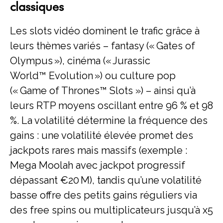
classiques
Les slots vidéo dominent le trafic grâce à
leurs thèmes variés – fantasy (« Gates of
Olympus »), cinéma (« Jurassic
World™ Evolution ») ou culture pop
(« Game of Thrones™ Slots ») – ainsi qu’à
leurs RTP moyens oscillant entre 96 % et 98
%. La volatilité détermine la fréquence des
gains : une volatilité élevée promet des
jackpots rares mais massifs (exemple :
Mega Moolah avec jackpot progressif
dépassant €20 M), tandis qu’une volatilité
basse offre des petits gains réguliers via
des free spins ou multiplicateurs jusqu’à x5