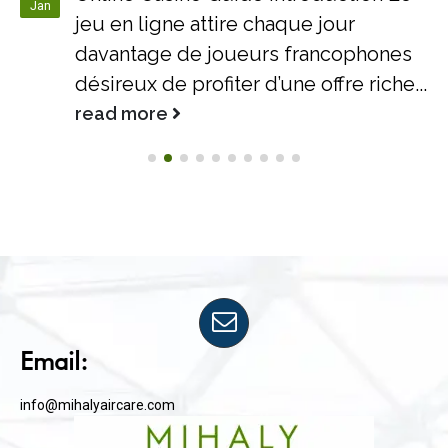
Jan
jeu en ligne attire chaque jour
davantage de joueurs francophones
désireux de profiter d’une offre riche...
read more
Email:
info@mihalyaircare.com