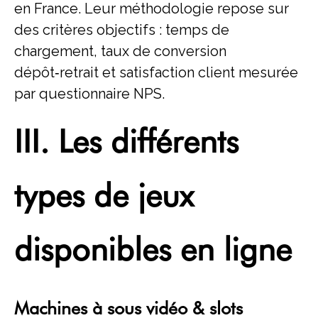
en France. Leur méthodologie repose sur
des critères objectifs : temps de
chargement, taux de conversion
dépôt‑retrait et satisfaction client mesurée
par questionnaire NPS.
III. Les différents
types de jeux
disponibles en ligne
Machines à sous vidéo & slots