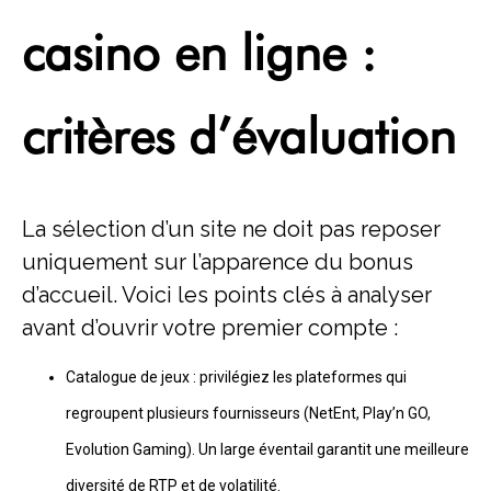
casino en ligne :
critères d’évaluation
La sélection d’un site ne doit pas reposer
uniquement sur l’apparence du bonus
d’accueil. Voici les points clés à analyser
avant d’ouvrir votre premier compte :
Catalogue de jeux : privilégiez les plateformes qui
regroupent plusieurs fournisseurs (NetEnt, Play’n GO,
Evolution Gaming). Un large éventail garantit une meilleure
diversité de RTP et de volatilité.