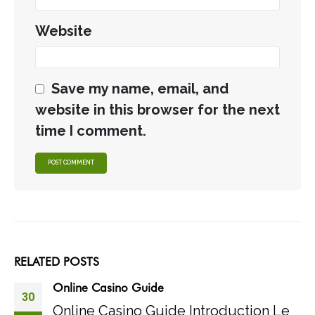
Website
Save my name, email, and
website in this browser for the next
time I comment.
RELATED
POSTS
Online Casino Guide
30
Online Casino Guide Introduction Le