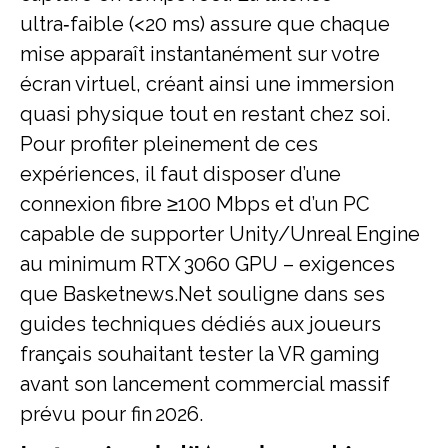
ultra‑faible (<20 ms) assure que chaque
mise apparaît instantanément sur votre
écran virtuel, créant ainsi une immersion
quasi physique tout en restant chez soi.
Pour profiter pleinement de ces
expériences, il faut disposer d’une
connexion fibre ≥100 Mbps et d’un PC
capable de supporter Unity/Unreal Engine
au minimum RTX 3060 GPU – exigences
que Basketnews.Net souligne dans ses
guides techniques dédiés aux joueurs
français souhaitant tester la VR gaming
avant son lancement commercial massif
prévu pour fin 2026.