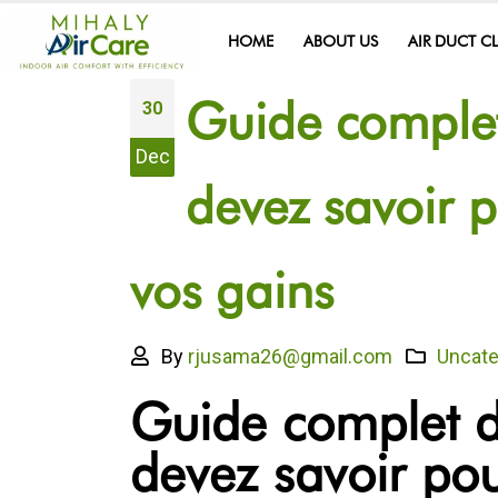
HOME
ABOUT US
AIR DUCT C
Guide complet
30
Dec
devez savoir p
vos gains
By
rjusama26@gmail.com
Uncate
Guide complet d
devez savoir pou