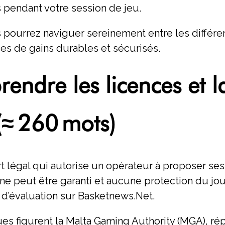
pendant votre session de jeu.
s pourrez naviguer sereinement entre les différ
es de gains durables et sécurisés.
endre les licences et l
(≈ 260 mots)
t légal qui autorise un opérateur à proposer ses
e peut être garanti et aucune protection du joue
e d’évaluation sur Basketnews.Net.
es figurent la Malta Gaming Authority (MGA), rép