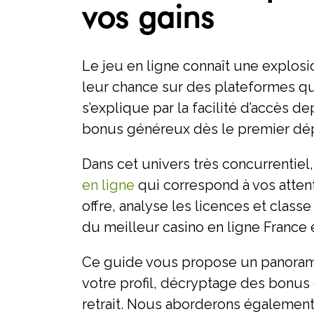
vos gains
Le jeu en ligne connaît une explosi
leur chance sur des plateformes qui
s’explique par la facilité d’accès d
bonus généreux dès le premier dé
Dans cet univers très concurrentiel,
en ligne
qui correspond à vos atte
offre, analyse les licences et class
du meilleur casino en ligne France
Ce guide vous propose un panorama 
votre profil, décryptage des bonus
retrait. Nous aborderons également