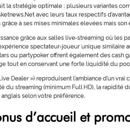
t la stratégie optimale ; plusieurs variantes c
sketnews.Net avec leurs taux respectifs d’avanta
ers grâce à ses mises minimales élevées mais son
issance grâce aux salles live‑streaming où les 
 expérience spectateur‑joueur unique similaire au
ars ou partypoker offrent également des cash g
 tout en conservant une forte liquidité du pool
 Live Dealer ») reproduisent l’ambiance d’un vrai c
ité du streaming (minimum Full HD), la rapidité du
 anglais selon votre préférence.
bonus d’accueil et pro