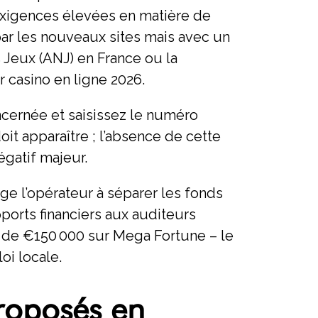
exigences élevées en matière de
par les nouveaux sites mais avec un
 Jeux (ANJ) en France ou la
 casino en ligne 2026.
concernée et saisissez le numéro
oit apparaître ; l’absence de cette
gatif majeur.
ige l’opérateur à séparer les fonds
ports financiers aux auditeurs
f de €150 000 sur Mega Fortune – le
oi locale.
proposés en