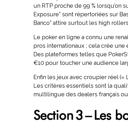
un RTP proche de 99 % lorsqu’on sui
Exposure” sont répertoriées sur Ba
Banco” attire surtout les high roll
Le poker en ligne a connu une rena
pros internationaux ; cela crée une
Des plateformes telles que PokerSt
€10 pour toucher une audience large
Enfin les jeux avec croupier réel («
Les critères essentiels sont la qual
multilingue des dealers français ou
Section 3 – Les 