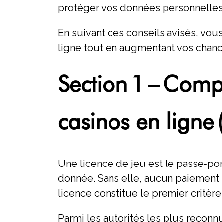
protéger vos données personnelles 
En suivant ces conseils avisés, vou
ligne tout en augmentant vos chanc
Section 1 – Compr
casinos en ligne 
Une licence de jeu est le passe‑por
donnée. Sans elle, aucun paiement n
licence constitue le premier critèr
Parmi les autorités les plus reconnu