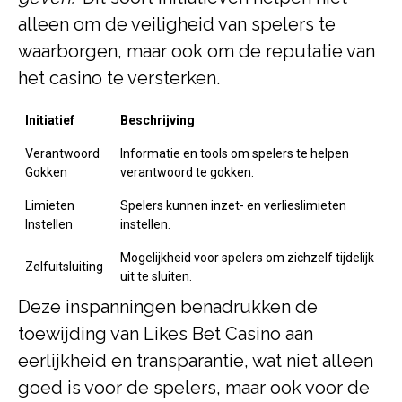
alleen om de veiligheid van spelers te
waarborgen, maar ook om de reputatie van
het casino te versterken.
Initiatief
Beschrijving
Verantwoord
Informatie en tools om spelers te helpen
Gokken
verantwoord te gokken.
Limieten
Spelers kunnen inzet- en verlieslimieten
Instellen
instellen.
Mogelijkheid voor spelers om zichzelf tijdelijk
Zelfuitsluiting
uit te sluiten.
Deze inspanningen benadrukken de
toewijding van Likes Bet Casino aan
eerlijkheid en transparantie, wat niet alleen
goed is voor de spelers, maar ook voor de