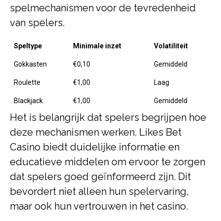
spelmechanismen voor de tevredenheid
van spelers.
Speltype
Minimale inzet
Volatiliteit
Gokkasten
€0,10
Gemiddeld
Roulette
€1,00
Laag
Blackjack
€1,00
Gemiddeld
Het is belangrijk dat spelers begrijpen hoe
deze mechanismen werken. Likes Bet
Casino biedt duidelijke informatie en
educatieve middelen om ervoor te zorgen
dat spelers goed geïnformeerd zijn. Dit
bevordert niet alleen hun spelervaring,
maar ook hun vertrouwen in het casino.