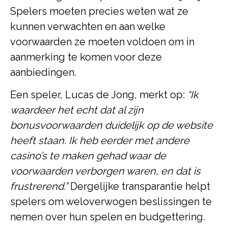
Spelers moeten precies weten wat ze
kunnen verwachten en aan welke
voorwaarden ze moeten voldoen om in
aanmerking te komen voor deze
aanbiedingen.
Een speler, Lucas de Jong, merkt op:
“Ik
waardeer het echt dat al zijn
bonusvoorwaarden duidelijk op de website
heeft staan. Ik heb eerder met andere
casino’s te maken gehad waar de
voorwaarden verborgen waren, en dat is
frustrerend.”
Dergelijke transparantie helpt
spelers om weloverwogen beslissingen te
nemen over hun spelen en budgettering.