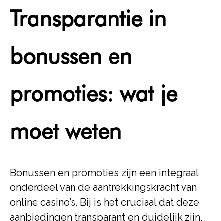
Transparantie in
bonussen en
promoties: wat je
moet weten
Bonussen en promoties zijn een integraal
onderdeel van de aantrekkingskracht van
online casino’s. Bij is het cruciaal dat deze
aanbiedingen transparant en duidelijk zijn.