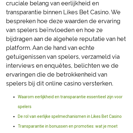
cruciale belang van eerlijkheid en
transparantie binnen Likes Bet Casino. We
bespreken hoe deze waarden de ervaring
van spelers beïnvloeden en hoe ze
bijdragen aan de algehele reputatie van het
platform. Aan de hand van echte
getuigenissen van spelers, verzameld via
interviews en enquêtes, belichten we de
ervaringen die de betrokkenheid van
spelers bij dit online casino versterken.
Waarom eerlijkheid en transparantie essentieel zijn voor
spelers
De rol van eerlijke spelmechanismen in Likes Bet Casino
Transparantie in bonussen en promoties: wat je moet