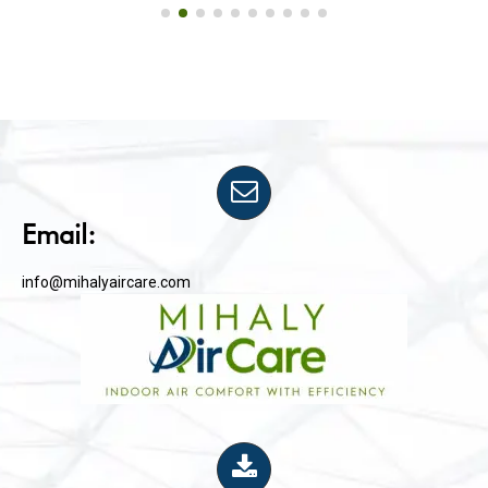
Email:
info@mihalyaircare.com