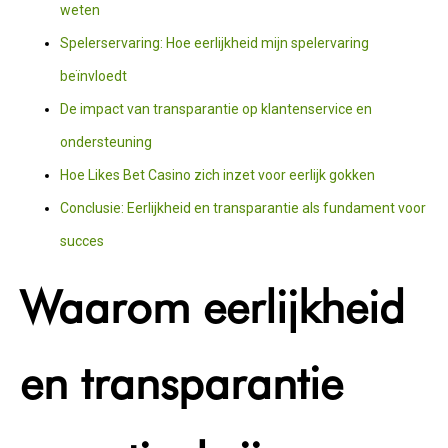
weten
Spelerservaring: Hoe eerlijkheid mijn spelervaring
beïnvloedt
De impact van transparantie op klantenservice en
ondersteuning
Hoe Likes Bet Casino zich inzet voor eerlijk gokken
Conclusie: Eerlijkheid en transparantie als fundament voor
succes
Waarom eerlijkheid
en transparantie