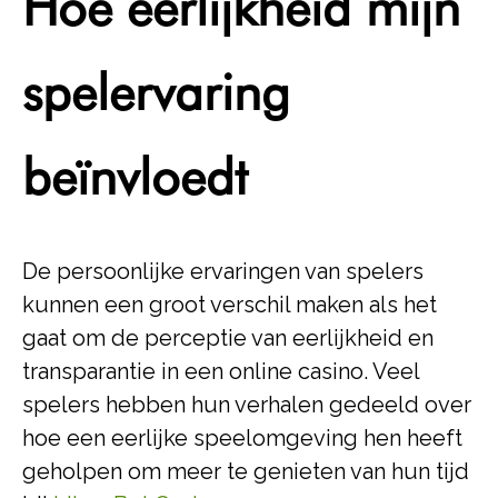
Hoe eerlijkheid mijn
spelervaring
beïnvloedt
De persoonlijke ervaringen van spelers
kunnen een groot verschil maken als het
gaat om de perceptie van eerlijkheid en
transparantie in een online casino. Veel
spelers hebben hun verhalen gedeeld over
hoe een eerlijke speelomgeving hen heeft
geholpen om meer te genieten van hun tijd