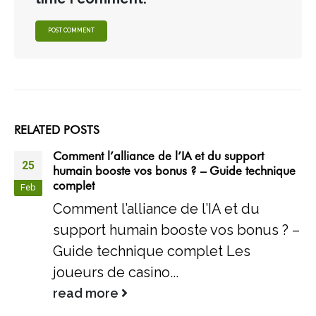
RELATED
POSTS
Comment l’alliance de l’IA et du support
25
humain booste vos bonus ? – Guide technique
complet
Feb
Comment l’alliance de l’IA et du
support humain booste vos bonus ? –
Guide technique complet Les
joueurs de casino...
read more