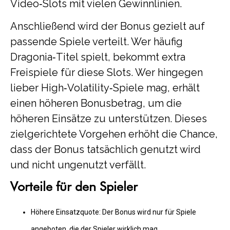
Video‑Slots mit vielen Gewinnlinien.
Anschließend wird der Bonus gezielt auf
passende Spiele verteilt. Wer häufig
Dragonia‑Titel spielt, bekommt extra
Freispiele für diese Slots. Wer hingegen
lieber High‑Volatility‑Spiele mag, erhält
einen höheren Bonusbetrag, um die
höheren Einsätze zu unterstützen. Dieses
zielgerichtete Vorgehen erhöht die Chance,
dass der Bonus tatsächlich genutzt wird
und nicht ungenutzt verfällt.
Vorteile für den Spieler
Höhere Einsatzquote: Der Bonus wird nur für Spiele
angeboten, die der Spieler wirklich mag.