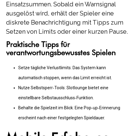
Einsatzsummen. Sobald ein Warnsignal
ausgelöst wird, erhält der Spieler eine
diskrete Benachrichtigung mit Tipps zum
Setzen von Limits oder einer kurzen Pause.
Praktische Tipps für
verantwortungsbewusstes Spielen
Setze tägliche Verlustlimits: Das System kann
automatisch stoppen, wenn das Limit erreicht ist.
Nutze Selbstsperr‑Tools: Slotlounge bietet eine
einstellbare Selbstausschluss‑Funktion.
Behalte die Spielzeit im Blick: Eine Pop‑up‑Erinnerung
erscheint nach einer festgelegten Spieldauer.