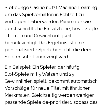
Slotlounge Casino nutzt Machine‑Learning,
um das Spielverhalten in Echtzeit zu
verfolgen. Dabei werden Parameter wie
durchschnittliche Einsatzhöhe, bevorzugte
Themen und Gewinnhäufigkeit
berücksichtigt. Das Ergebnis ist eine
personalisierte Spielübersicht, die dem
Spieler sofort angezeigt wird.
Ein Beispiel: Ein Spieler, der häufig
Slot‑Spiele mit 5 Walzen und 25
Gewinnlinien spielt, bekommt automatisch
Vorschläge für neue Titel mit ähnlichen
Merkmalen. Gleichzeitig werden weniger
passende Spiele de‑priorisiert, sodass das