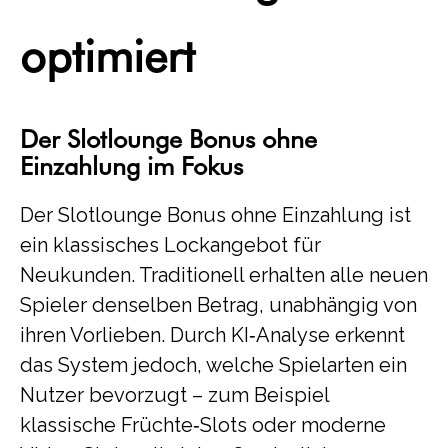
optimiert
Der Slotlounge Bonus ohne
Einzahlung im Fokus
Der Slotlounge Bonus ohne Einzahlung ist
ein klassisches Lockangebot für
Neukunden. Traditionell erhalten alle neuen
Spieler denselben Betrag, unabhängig von
ihren Vorlieben. Durch KI‑Analyse erkennt
das System jedoch, welche Spielarten ein
Nutzer bevorzugt – zum Beispiel
klassische Früchte‑Slots oder moderne