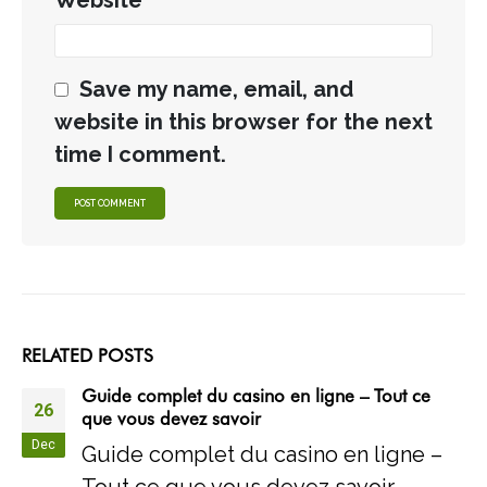
Save my name, email, and
website in this browser for the next
time I comment.
RELATED
POSTS
Guide complet du casino en ligne – Tout ce
26
que vous devez savoir
Dec
Guide complet du casino en ligne –