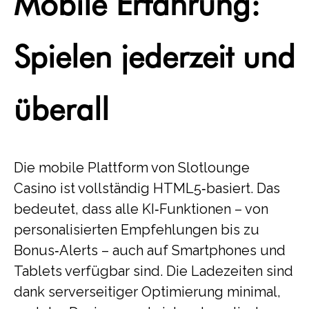
Mobile Erfahrung:
Spielen jederzeit und
überall
Die mobile Plattform von Slotlounge
Casino ist vollständig HTML5‑basiert. Das
bedeutet, dass alle KI‑Funktionen – von
personalisierten Empfehlungen bis zu
Bonus‑Alerts – auch auf Smartphones und
Tablets verfügbar sind. Die Ladezeiten sind
dank serverseitiger Optimierung minimal,