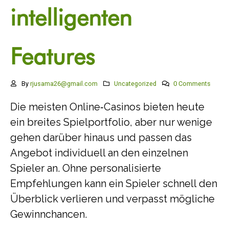
intelligenten
Features
By
rjusama26@gmail.com
Uncategorized
0 Comments
Die meisten Online‑Casinos bieten heute
ein breites Spielportfolio, aber nur wenige
gehen darüber hinaus und passen das
Angebot individuell an den einzelnen
Spieler an. Ohne personalisierte
Empfehlungen kann ein Spieler schnell den
Überblick verlieren und verpasst mögliche
Gewinnchancen.