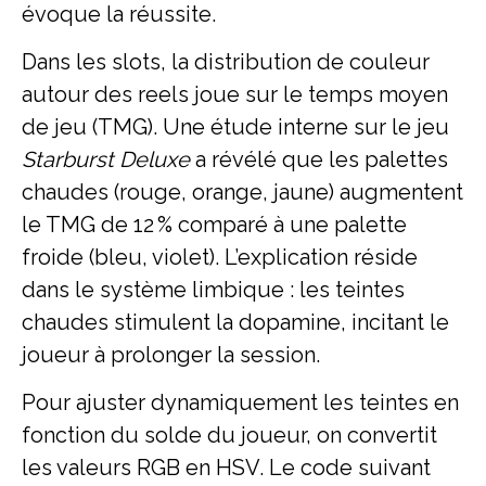
évoque la réussite.
Dans les slots, la distribution de couleur
autour des reels joue sur le temps moyen
de jeu (TMG). Une étude interne sur le jeu
Starburst Deluxe
a révélé que les palettes
chaudes (rouge, orange, jaune) augmentent
le TMG de 12 % comparé à une palette
froide (bleu, violet). L’explication réside
dans le système limbique : les teintes
chaudes stimulent la dopamine, incitant le
joueur à prolonger la session.
Pour ajuster dynamiquement les teintes en
fonction du solde du joueur, on convertit
les valeurs RGB en HSV. Le code suivant