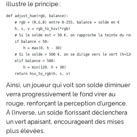
illustre le principe :
def adjust_hue(rgb, balance):

    # rgb = (R,G,B) entre 0‑255, balance = solde en € 

    h, s, v = rgb_to_hsv(*rgb)

    # Si le solde est < 50 €, on rapproche la teinte du rouge 
    if balance < 50:

        h = max(0, h - 30)

    # Si le solde > 500 €, on se dirige vers le vert (h≈120)

    elif balance > 500:

        h = min(120, h + 30)

Ainsi, un joueur qui voit son solde diminuer
verra progressivement le fond virer au
rouge, renforçant la perception d’urgence.
À l’inverse, un solde florissant déclenchera
un vert apaisant, encourageant des mises
plus élevées.