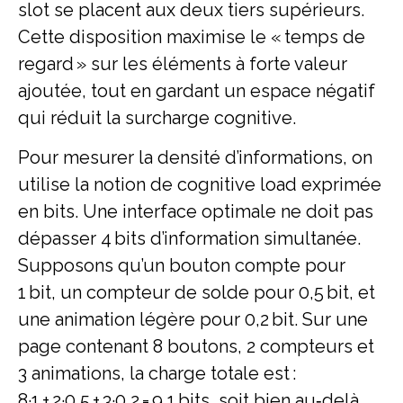
slot se placent aux deux tiers supérieurs.
Cette disposition maximise le « temps de
regard » sur les éléments à forte valeur
ajoutée, tout en gardant un espace négatif
qui réduit la surcharge cognitive.
Pour mesurer la densité d’informations, on
utilise la notion de cognitive load exprimée
en bits. Une interface optimale ne doit pas
dépasser 4 bits d’information simultanée.
Supposons qu’un bouton compte pour
1 bit, un compteur de solde pour 0,5 bit, et
une animation légère pour 0,2 bit. Sur une
page contenant 8 boutons, 2 compteurs et
3 animations, la charge totale est :
8·1 + 2·0,5 + 3·0,2 = 9,1 bits, soit bien au‑delà