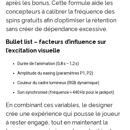
après les bonus. Cette formule aide les
concepteurs à calibrer la fréquence des
spins gratuits afin d’optimiser la rétention
sans créer de dépendance excessive.
Bullet list – facteurs d’influence sur
l’excitation visuelle
Durée de l’animation (0,8 s – 1,2 s)
Amplitude du easing (paramètres P1, P2)
Couleur du cadre lumineux (RGB dynamique)
Son synchronisé (fréquence ≈ 440 Hz pour le jackpot)
En combinant ces variables, le designer
crée une expérience qui pousse le joueur
à rester engagé, tout en maintenant la