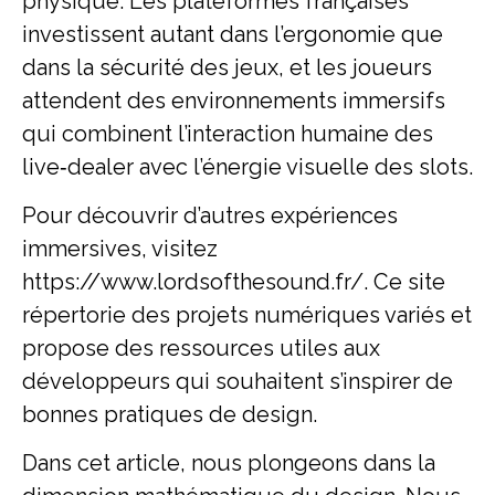
physique. Les plateformes françaises
investissent autant dans l’ergonomie que
dans la sécurité des jeux, et les joueurs
attendent des environnements immersifs
qui combinent l’interaction humaine des
live‑dealer avec l’énergie visuelle des slots.
Pour découvrir d’autres expériences
immersives, visitez
https://www.lordsofthesound.fr/. Ce site
répertorie des projets numériques variés et
propose des ressources utiles aux
développeurs qui souhaitent s’inspirer de
bonnes pratiques de design.
Dans cet article, nous plongeons dans la