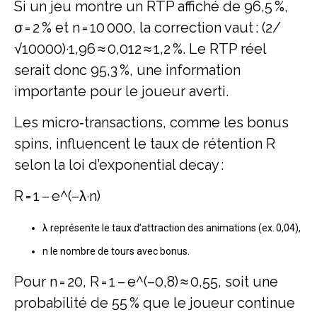
Si un jeu montre un RTP affiché de 96,5 %,
σ = 2 % et n = 10 000, la correction vaut : (2/
√10000)·1,96 ≈ 0,012 ≈ 1,2 %. Le RTP réel
serait donc 95,3 %, une information
importante pour le joueur averti.
Les micro‑transactions, comme les bonus
spins, influencent le taux de rétention R
selon la loi d’exponential decay :
R = 1 – e^(–λ·n)
λ représente le taux d’attraction des animations (ex. 0,04),
n le nombre de tours avec bonus.
Pour n = 20, R = 1 – e^(–0,8) ≈ 0,55, soit une
probabilité de 55 % que le joueur continue