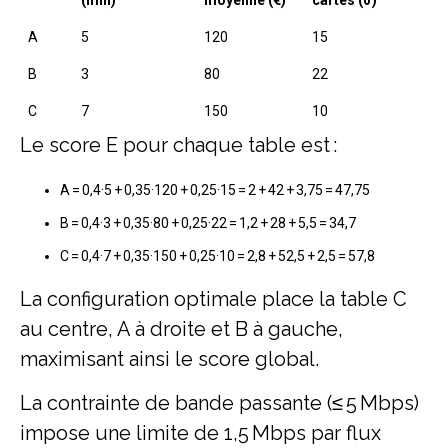
A
5
120
15
B
3
80
22
C
7
150
10
Le score E pour chaque table est :
A = 0,4·5 + 0,35·120 + 0,25·15 = 2 + 42 + 3,75 = 47,75
B = 0,4·3 + 0,35·80 + 0,25·22 = 1,2 + 28 + 5,5 = 34,7
C = 0,4·7 + 0,35·150 + 0,25·10 = 2,8 + 52,5 + 2,5 = 57,8
La configuration optimale place la table C
au centre, A à droite et B à gauche,
maximisant ainsi le score global.
La contrainte de bande passante (≤ 5 Mbps)
impose une limite de 1,5 Mbps par flux