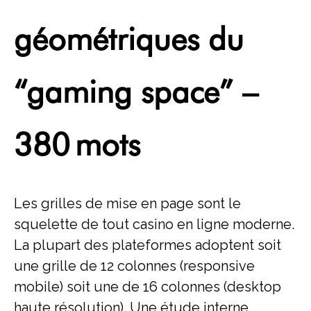
géométriques du
“gaming space” –
380 mots
Les grilles de mise en page sont le
squelette de tout casino en ligne moderne.
La plupart des plateformes adoptent soit
une grille de 12 colonnes (responsive
mobile) soit une de 16 colonnes (desktop
haute résolution). Une étude interne