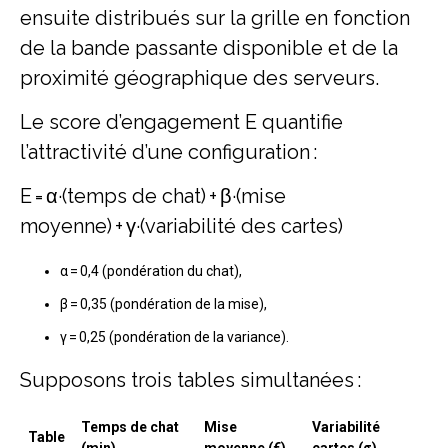
ensuite distribués sur la grille en fonction
de la bande passante disponible et de la
proximité géographique des serveurs.
Le score d’engagement E quantifie
l’attractivité d’une configuration :
E = α·(temps de chat) + β·(mise
moyenne) + γ·(variabilité des cartes)
α = 0,4 (pondération du chat),
β = 0,35 (pondération de la mise),
γ = 0,25 (pondération de la variance).
Supposons trois tables simultanées :
Temps de chat
Mise
Variabilité
Table
(min)
moyenne (€)
cartes (σ)