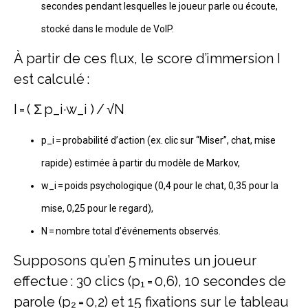
secondes pendant lesquelles le joueur parle ou écoute,
stocké dans le module de VoIP.
À partir de ces flux, le score d’immersion I
est calculé :
I = ( Σ p_i·w_i ) / √N
p_i = probabilité d’action (ex. clic sur “Miser”, chat, mise
rapide) estimée à partir du modèle de Markov,
w_i = poids psychologique (0,4 pour le chat, 0,35 pour la
mise, 0,25 pour le regard),
N = nombre total d’événements observés.
Supposons qu’en 5 minutes un joueur
effectue : 30 clics (p₁ = 0,6), 10 secondes de
parole (p₂ = 0,2) et 15 fixations sur le tableau