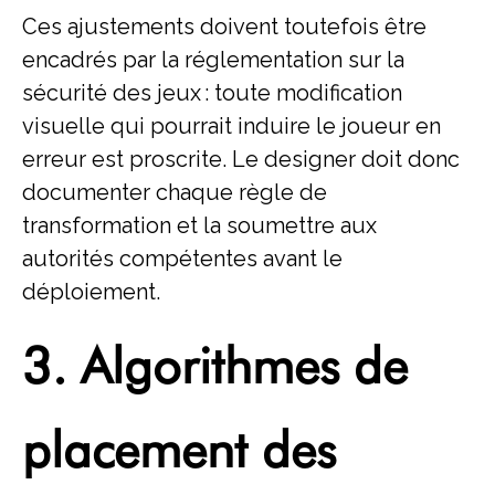
Ces ajustements doivent toutefois être
encadrés par la réglementation sur la
sécurité des jeux : toute modification
visuelle qui pourrait induire le joueur en
erreur est proscrite. Le designer doit donc
documenter chaque règle de
transformation et la soumettre aux
autorités compétentes avant le
déploiement.
3. Algorithmes de
placement des