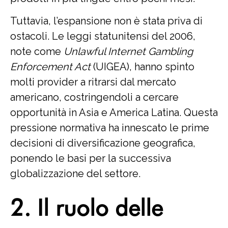
Tuttavia, l’espansione non è stata priva di
ostacoli. Le leggi statunitensi del 2006,
note come
Unlawful Internet Gambling
Enforcement Act
(UIGEA), hanno spinto
molti provider a ritrarsi dal mercato
americano, costringendoli a cercare
opportunità in Asia e America Latina. Questa
pressione normativa ha innescato le prime
decisioni di diversificazione geografica,
ponendo le basi per la successiva
globalizzazione del settore.
2. Il ruolo delle