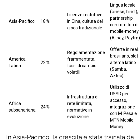
Lingua locale
(cinese, hindi),
Licenze restrittive
partnership
Asia‑Pacifico
18 %
in Cina, cultura del
con fornitori di
gioco tradizionale
mobile‑money
(Alipay, Paytm)
Offerte in real
Regolamentazione
brasiliano, slot
America
frammentata,
22 %
a tema latino
Latina
tassi di cambio
(Samba,
volatili
Aztec)
Utilizzo di
USSD per
Infrastruttura di
accesso,
Africa
rete limitata,
24 %
integrazione
subsahariana
normative in
con M‑Pesa e
evoluzione
MTN Mobile
Money
In Asia‑Pacifico, la crescita è stata trainata da