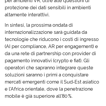
per ambienti VR, oltre alle questioni di
protezione dei dati sensibili in ambienti
altamente interattivi.
In sintesi, la prossima ondata di
internazionalizzazione sarà guidata da
tecnologie che riducono i costi di ingresso
(AI per compliance, AR per engagement) e
da una rete di partnership con provider di
pagamento innovativi (crypto e fiat). Gli
operatori che sapranno integrare queste
soluzioni saranno i primi a conquistare
mercati emergenti come il Sud‑Est asiatico
e l’Africa orientale, dove la penetrazione
mobile è già superiore all’80 %.