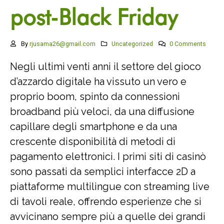
post‑Black Friday
By
rjusama26@gmail.com
Uncategorized
0 Comments
Negli ultimi venti anni il settore del gioco
d’azzardo digitale ha vissuto un vero e
proprio boom, spinto da connessioni
broadband più veloci, da una diffusione
capillare degli smartphone e da una
crescente disponibilità di metodi di
pagamento elettronici. I primi siti di casinò
sono passati da semplici interfacce 2D a
piattaforme multilingue con streaming live
di tavoli reale, offrendo esperienze che si
avvicinano sempre più a quelle dei grandi