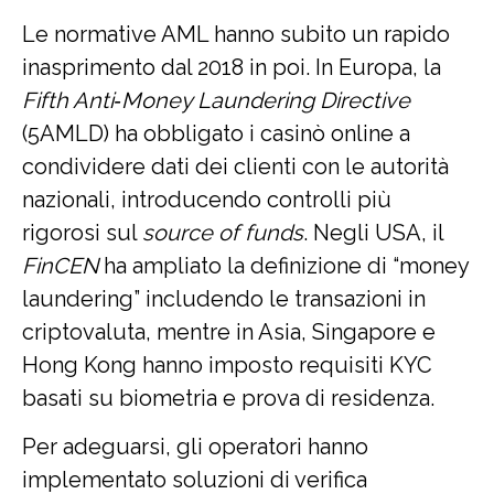
Le normative AML hanno subito un rapido
inasprimento dal 2018 in poi. In Europa, la
Fifth Anti‑Money Laundering Directive
(5AMLD) ha obbligato i casinò online a
condividere dati dei clienti con le autorità
nazionali, introducendo controlli più
rigorosi sul
source of funds
. Negli USA, il
FinCEN
ha ampliato la definizione di “money
laundering” includendo le transazioni in
criptovaluta, mentre in Asia, Singapore e
Hong Kong hanno imposto requisiti KYC
basati su biometria e prova di residenza.
Per adeguarsi, gli operatori hanno
implementato soluzioni di verifica