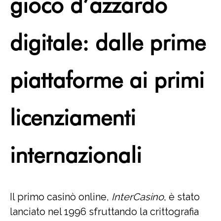
gioco d’azzardo
digitale: dalle prime
piattaforme ai primi
licenziamenti
internazionali
Il primo casinò online,
InterCasino
, è stato
lanciato nel 1996 sfruttando la crittografia