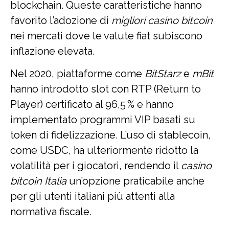
blockchain. Queste caratteristiche hanno
favorito l’adozione di
migliori casino bitcoin
nei mercati dove le valute fiat subiscono
inflazione elevata.
Nel 2020, piattaforme come
BitStarz
e
mBit
hanno introdotto slot con RTP (Return to
Player) certificato al 96,5 % e hanno
implementato programmi VIP basati su
token di fidelizzazione. L’uso di stablecoin,
come USDC, ha ulteriormente ridotto la
volatilità per i giocatori, rendendo il
casino
bitcoin Italia
un’opzione praticabile anche
per gli utenti italiani più attenti alla
normativa fiscale.