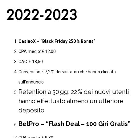
2022‑2023
CasinoX – “Black Friday 250 % Bonus”
CPA medio: € 12,00
CAC: € 18,50
Conversione: 7,2 % dei visitatori che hanno cliccato
sull’annuncio
Retention a 30 gg: 22 % dei nuovi utenti
hanno effettuato almeno un ulteriore
deposito
BetPro – “Flash Deal – 100 Giri Gratis”
CPA medio: € 9,80