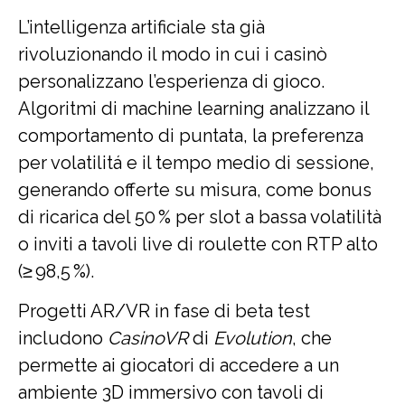
L’intelligenza artificiale sta già
rivoluzionando il modo in cui i casinò
personalizzano l’esperienza di gioco.
Algoritmi di machine learning analizzano il
comportamento di puntata, la preferenza
per volatilitá e il tempo medio di sessione,
generando offerte su misura, come bonus
di ricarica del 50 % per slot a bassa volatilità
o inviti a tavoli live di roulette con RTP alto
(≥ 98,5 %).
Progetti AR/VR in fase di beta test
includono
CasinoVR
di
Evolution
, che
permette ai giocatori di accedere a un
ambiente 3D immersivo con tavoli di