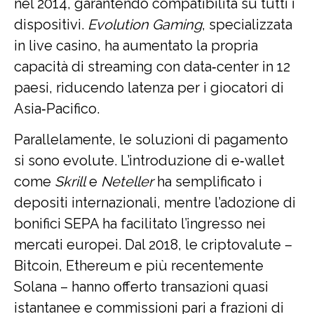
nel 2014, garantendo compatibilità su tutti i
dispositivi.
Evolution Gaming
, specializzata
in live casino, ha aumentato la propria
capacità di streaming con data‑center in 12
paesi, riducendo latenza per i giocatori di
Asia‑Pacifico.
Parallelamente, le soluzioni di pagamento
si sono evolute. L’introduzione di e‑wallet
come
Skrill
e
Neteller
ha semplificato i
depositi internazionali, mentre l’adozione di
bonifici SEPA ha facilitato l’ingresso nei
mercati europei. Dal 2018, le criptovalute –
Bitcoin, Ethereum e più recentemente
Solana – hanno offerto transazioni quasi
istantanee e commissioni pari a frazioni di