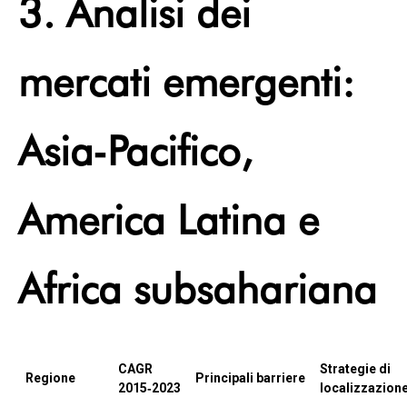
3. Analisi dei
mercati emergenti:
Asia‑Pacifico,
America Latina e
Africa subsahariana
CAGR
Strategie di
Regione
Principali barriere
2015‑2023
localizzazion