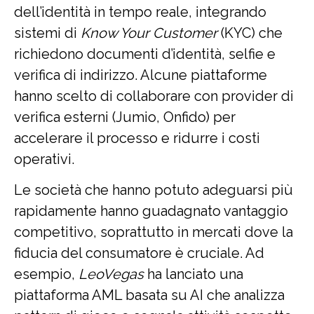
dell’identità in tempo reale, integrando
sistemi di
Know Your Customer
(KYC) che
richiedono documenti d’identità, selfie e
verifica di indirizzo. Alcune piattaforme
hanno scelto di collaborare con provider di
verifica esterni (Jumio, Onfido) per
accelerare il processo e ridurre i costi
operativi.
Le società che hanno potuto adeguarsi più
rapidamente hanno guadagnato vantaggio
competitivo, soprattutto in mercati dove la
fiducia del consumatore è cruciale. Ad
esempio,
LeoVegas
ha lanciato una
piattaforma AML basata su AI che analizza