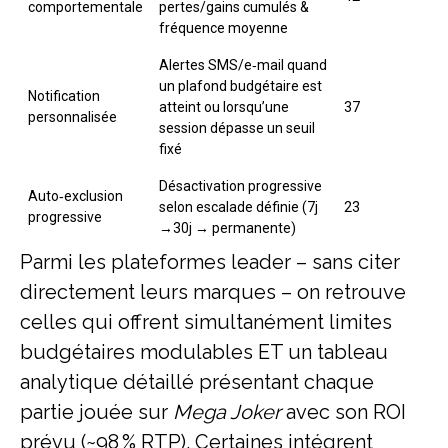
comportementale
pertes/gains cumulés &
fréquence moyenne
Alertes SMS/e‑mail quand
un plafond budgétaire est
Notification
atteint ou lorsqu’une
37
personnalisée
session dépasse un seuil
fixé
Désactivation progressive
Auto‑exclusion
selon escalade définie (7j
23
progressive
→30j → permanente)
Parmi les plateformes leader – sans citer
directement leurs marques – on retrouve
celles qui offrent simultanément limites
budgétaires modulables ET un tableau
analytique détaillé présentant chaque
partie jouée sur
Mega Joker
avec son ROI
prévu (~98 % RTP). Certaines intégrent