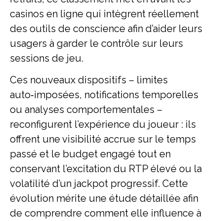
casinos en ligne qui intègrent réellement
des outils de conscience afin d’aider leurs
usagers à garder le contrôle sur leurs
sessions de jeu.
Ces nouveaux dispositifs – limites
auto‑imposées, notifications temporelles
ou analyses comportementales –
reconfigurent l’expérience du joueur : ils
offrent une visibilité accrue sur le temps
passé et le budget engagé tout en
conservant l’excitation du RTP élevé ou la
volatilité d’un jackpot progressif. Cette
évolution mérite une étude détaillée afin
de comprendre comment elle influence à