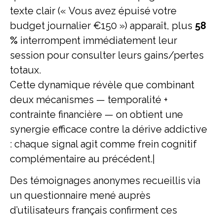
texte clair (« Vous avez épuisé votre
budget journalier €150 ») apparaît, plus
58
%
interrompent immédiatement leur
session pour consulter leurs gains/pertes
totaux.
Cette dynamique révèle que combinant
deux mécanismes — temporalité +
contrainte financière — on obtient une
synergie efficace contre la dérive addictive
: chaque signal agit comme frein cognitif
complémentaire au précédent.|
Des témoignages anonymes recueillis via
un questionnaire mené auprès
d’utilisateurs français confirment ces