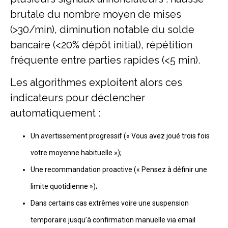
brutale du nombre moyen de mises
(>30/min), diminution notable du solde
bancaire (<20% dépôt initial), répétition
fréquente entre parties rapides (<5 min).
Les algorithmes exploitent alors ces
indicateurs pour déclencher
automatiquement :
Un avertissement progressif (« Vous avez joué trois fois
votre moyenne habituelle »);
Une recommandation proactive (« Pensez à définir une
limite quotidienne »);
Dans certains cas extrêmes voire une suspension
temporaire jusqu’à confirmation manuelle via email