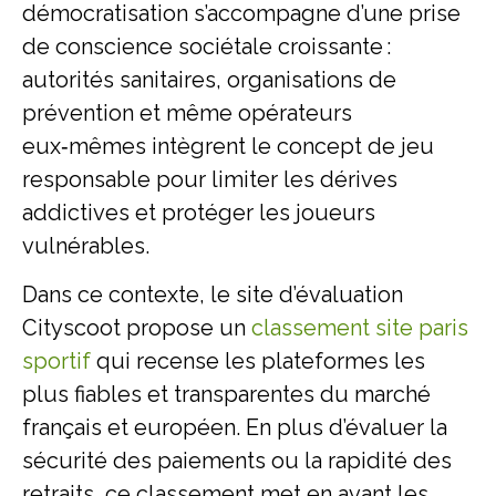
démocratisation s’accompagne d’une prise
de conscience sociétale croissante :
autorités sanitaires, organisations de
prévention et même opérateurs
eux‑mêmes intègrent le concept de jeu
responsable pour limiter les dérives
addictives et protéger les joueurs
vulnérables.
Dans ce contexte, le site d’évaluation
Cityscoot propose un
classement site paris
sportif
qui recense les plateformes les
plus fiables et transparentes du marché
français et européen. En plus d’évaluer la
sécurité des paiements ou la rapidité des
retraits, ce classement met en avant les