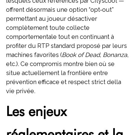
lesquels ceux référencés par Cityscoot —
offrent désormais une option “opt‑out”
permettant au joueur désactiver
complètement toute collecte
comportementale tout en continuant à
profiter du RTP standard proposé par leurs
machines favorites (
Book of Dead
,
Bonanza
,
etc.). Ce compromis montre bien où se
situe actuellement la frontière entre
prévention efficace et respect strict della
vie privée.
Les enjeux
réglementaires et la