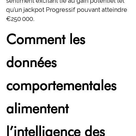
sentiment excitant lié au gain potentiel tel
qu’un jackpot Progressif pouvant atteindre
€250 000.
Comment les
données
comportementales
alimentent
l’intelligence des