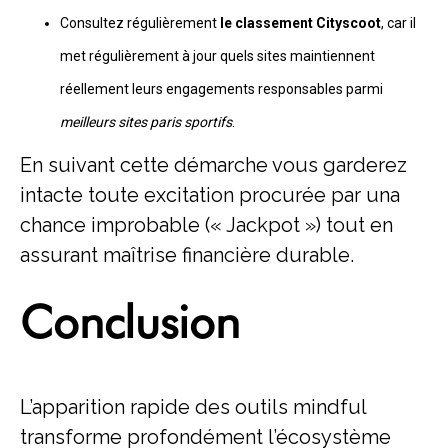
Consultez régulièrement
le classement Cityscoot
, car il
met régulièrement à jour quels sites maintiennent
réellement leurs engagements responsables parmi
meilleurs sites paris sportifs
.
En suivant cette démarche vous garderez
intacte toute excitation procurée par una
chance improbable (« Jackpot ») tout en
assurant maîtrise financière durable.
Conclusion
L’apparition rapide des outils mindful
transforme profondément l’écosystème