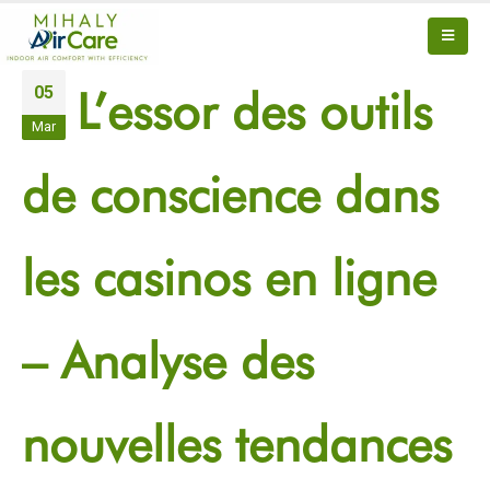
05
L’essor des outils
Mar
de conscience dans
les casinos en ligne
– Analyse des
nouvelles tendances