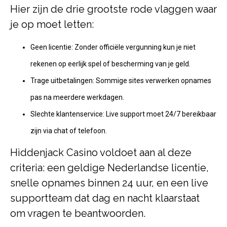
Hier zijn de drie grootste rode vlaggen waar
je op moet letten:
Geen licentie: Zonder officiële vergunning kun je niet
rekenen op eerlijk spel of bescherming van je geld.
Trage uitbetalingen: Sommige sites verwerken opnames
pas na meerdere werkdagen.
Slechte klantenservice: Live support moet 24/7 bereikbaar
zijn via chat of telefoon.
Hiddenjack Casino voldoet aan al deze
criteria: een geldige Nederlandse licentie,
snelle opnames binnen 24 uur, en een live
supportteam dat dag en nacht klaarstaat
om vragen te beantwoorden.