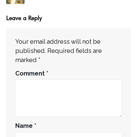
Leave a Reply
Your email address will not be
published.
Required fields are
marked
*
Comment
*
Name
*