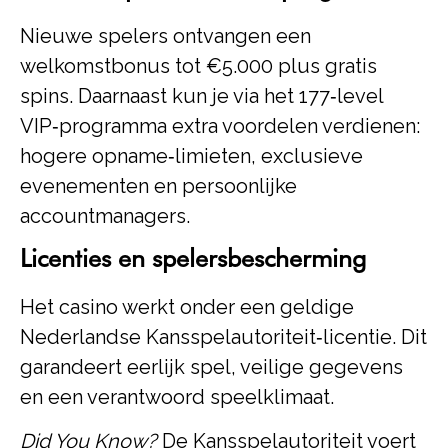
Nieuwe spelers ontvangen een
welkomstbonus tot €5.000 plus gratis
spins. Daarnaast kun je via het 177‑level
VIP‑programma extra voordelen verdienen:
hogere opname‑limieten, exclusieve
evenementen en persoonlijke
accountmanagers.
Licenties en spelersbescherming
Het casino werkt onder een geldige
Nederlandse Kansspelautoriteit‑licentie. Dit
garandeert eerlijk spel, veilige gegevens
en een verantwoord speelklimaat.
Did You Know?
De Kansspelautoriteit voert