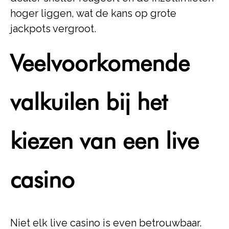
hoger liggen, wat de kans op grote
jackpots vergroot.
Veelvoorkomende
valkuilen bij het
kiezen van een live
casino
Niet elk live casino is even betrouwbaar.