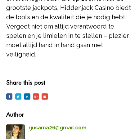
grootste jackpots, Hiddenjack Casino biedt
de tools en de kwaliteit die je nodig hebt.
Vergeet niet om altijd verantwoord te
spelen en je limieten in te stellen – plezier
moet altijd hand in hand gaan met
veiligheid.
Share this post
Author
rjusama26@gmail.com