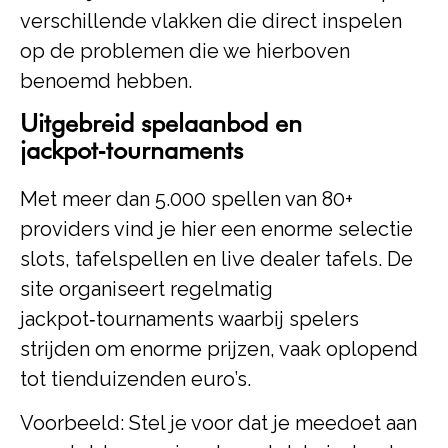
verschillende vlakken die direct inspelen
op de problemen die we hierboven
benoemd hebben.
Uitgebreid spelaanbod en
jackpot‑tournaments
Met meer dan 5.000 spellen van 80+
providers vind je hier een enorme selectie
slots, tafelspellen en live dealer tafels. De
site organiseert regelmatig
jackpot‑tournaments waarbij spelers
strijden om enorme prijzen, vaak oplopend
tot tienduizenden euro’s.
Voorbeeld: Stel je voor dat je meedoet aan