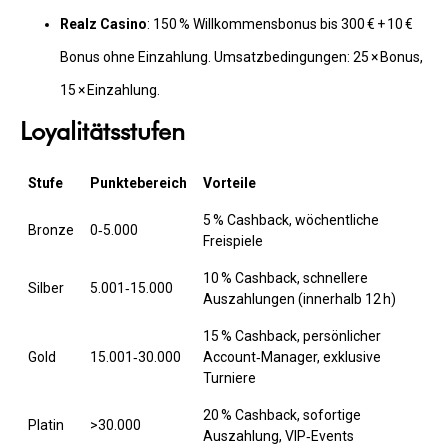
Realz Casino
: 150 % Willkommensbonus bis 300 € + 10 €
Bonus ohne Einzahlung. Umsatzbedingungen: 25 × Bonus,
15 × Einzahlung.
Loyalitätsstufen
Stufe
Punktebereich
Vorteile
5 % Cashback, wöchentliche
Bronze
0‑5.000
Freispiele
10 % Cashback, schnellere
Silber
5.001‑15.000
Auszahlungen (innerhalb 12 h)
15 % Cashback, persönlicher
Gold
15.001‑30.000
Account‑Manager, exklusive
Turniere
20 % Cashback, sofortige
Platin
>30.000
Auszahlung, VIP‑Events