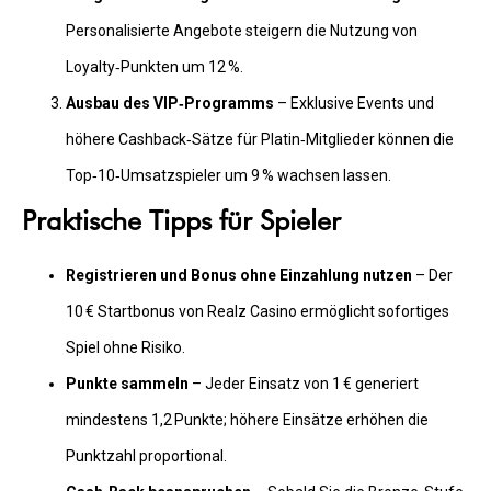
Personalisierte Angebote steigern die Nutzung von
Loyalty‑Punkten um 12 %.
Ausbau des VIP‑Programms
– Exklusive Events und
höhere Cashback‑Sätze für Platin‑Mitglieder können die
Top‑10‑Umsatzspieler um 9 % wachsen lassen.
Praktische Tipps für Spieler
Registrieren und Bonus ohne Einzahlung nutzen
– Der
10 € Startbonus von Realz Casino ermöglicht sofortiges
Spiel ohne Risiko.
Punkte sammeln
– Jeder Einsatz von 1 € generiert
mindestens 1,2 Punkte; höhere Einsätze erhöhen die
Punktzahl proportional.