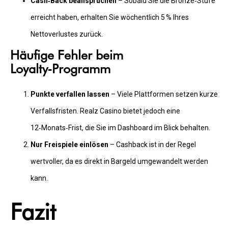
Cash‑Back beanspruchen
– Sobald Sie die Bronze‑Stufe
erreicht haben, erhalten Sie wöchentlich 5 % Ihres
Nettoverlustes zurück.
Häufige Fehler beim
Loyalty‑Programm
Punkte verfallen lassen
– Viele Plattformen setzen kurze
Verfallsfristen. Realz Casino bietet jedoch eine
12‑Monats‑Frist, die Sie im Dashboard im Blick behalten.
Nur Freispiele einlösen
– Cashback ist in der Regel
wertvoller, da es direkt in Bargeld umgewandelt werden
kann.
Fazit