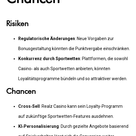
Risiken
Regulatorische Änderungen
: Neue Vorgaben zur
Bonusgestaltung könnten die Punktvergabe einschränken.
Konkurrenz durch Sportwetten
: Plattformen, die sowohl
Casino‑ als auch Sportwetten anbieten, könnten
Loyalitätsprogramme bündeln und so attraktiver werden.
Chancen
Cross‑Sell
: Realz Casino kann sein Loyalty‑Programm
auf zukünftige Sportwetten‑Features ausdehnen.
KI‑Personalisierung
: Durch gezielte Angebote basierend