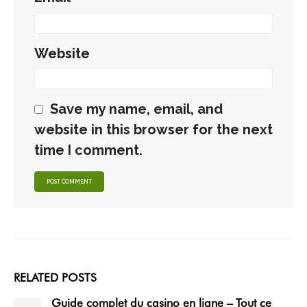
Website
Save my name, email, and
website in this browser for the next
time I comment.
RELATED
POSTS
Guide complet du casino en ligne – Tout ce