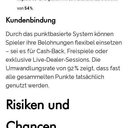
von
54 %
.
Kundenbindung
Durch das punktbasierte System können
Spieler ihre Belohnungen flexibel einsetzen
– sei es für Cash‑Back, Freispiele oder
exklusive Live‑Dealer‑Sessions. Die
Umwandlungsrate von 92 % zeigt, dass fast
alle gesammelten Punkte tatsächlich
genutzt werden.
Risiken und
Chancen