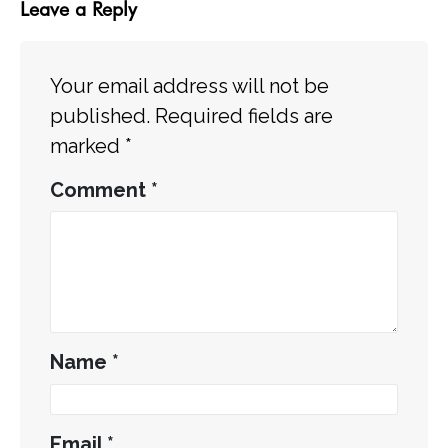
Leave a Reply
Your email address will not be
published.
Required fields are
marked
*
Comment
*
Name
*
Email
*