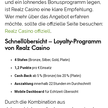
und ein lohnendes Bonusprogramm legen,
ist Realz Casino eine klare Empfehlung.
Wer mehr über das Angebot erfahren
möchte, sollte die offizielle Seite besuchen:
Realz Casino offiziell
.
Schnellübersicht – Loyalty‑Programm
von Realz Casino
4 Stufen
(Bronze, Silber, Gold, Platin)
1,2 Punkte
pro € Einsatz
Cash‑Back
ab 5 % (Bronze) bis 20 % (Platin)
Auszahlung
innerhalb 22 Stunden im Durchschnitt
Mobile Dashboard
für Echtzeit‑Übersicht
Durch die Kombination aus