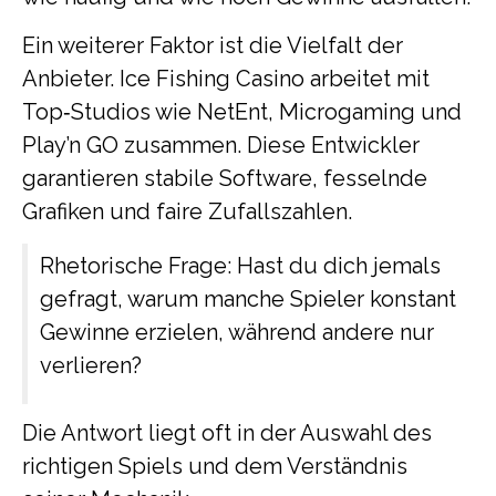
Ein weiterer Faktor ist die Vielfalt der
Anbieter. Ice Fishing Casino arbeitet mit
Top‑Studios wie NetEnt, Microgaming und
Play’n GO zusammen. Diese Entwickler
garantieren stabile Software, fesselnde
Grafiken und faire Zufallszahlen.
Rhetorische Frage: Hast du dich jemals
gefragt, warum manche Spieler konstant
Gewinne erzielen, während andere nur
verlieren?
Die Antwort liegt oft in der Auswahl des
richtigen Spiels und dem Verständnis