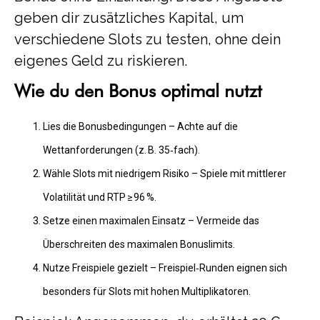
geben dir zusätzliches Kapital, um
verschiedene Slots zu testen, ohne dein
eigenes Geld zu riskieren.
Wie du den Bonus optimal nutzt
Lies die Bonusbedingungen – Achte auf die
Wettanforderungen (z. B. 35‑fach).
Wähle Slots mit niedrigem Risiko – Spiele mit mittlerer
Volatilität und RTP ≥ 96 %.
Setze einen maximalen Einsatz – Vermeide das
Überschreiten des maximalen Bonuslimits.
Nutze Freispiele gezielt – Freispiel‑Runden eignen sich
besonders für Slots mit hohen Multiplikatoren.