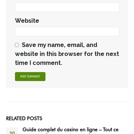
Website
Save my name, email, and
website in this browser for the next
time I comment.
RELATED
POSTS
Guide complet du casino en ligne – Tout ce
20