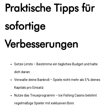
Praktische Tipps für
sofortige
Verbesserungen
Setze Limits – Bestimme ein tägliches Budget und halte
dich daran.
Verwalte deine Bankroll – Spiele nicht mehr als 5 % deines
Kapitals pro Einsatz.
Nutze das Treueprogramm – Ice Fishing Casino belohnt
regelmäßige Spieler mit exklusiven Boni.