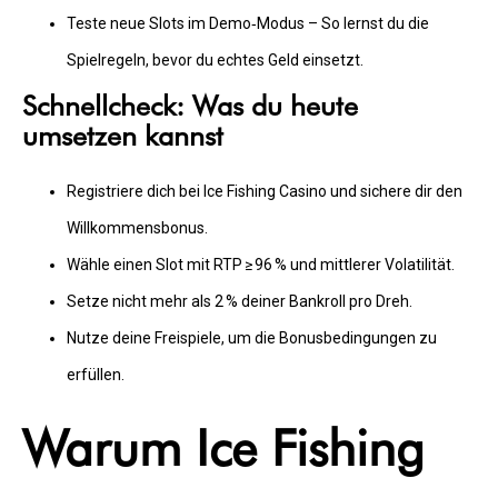
Teste neue Slots im Demo‑Modus – So lernst du die
Spielregeln, bevor du echtes Geld einsetzt.
Schnellcheck: Was du heute
umsetzen kannst
Registriere dich bei Ice Fishing Casino und sichere dir den
Willkommensbonus.
Wähle einen Slot mit RTP ≥ 96 % und mittlerer Volatilität.
Setze nicht mehr als 2 % deiner Bankroll pro Dreh.
Nutze deine Freispiele, um die Bonusbedingungen zu
erfüllen.
Warum Ice Fishing