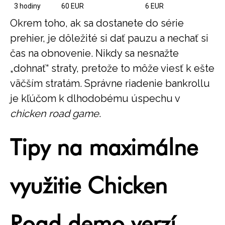
3 hodiny
60 EUR
6 EUR
Okrem toho, ak sa dostanete do série
prehier, je dôležité si dať pauzu a nechať si
čas na obnovenie. Nikdy sa nesnažte
„dohnať“ straty, pretože to môže viesť k ešte
väčším stratám. Správne riadenie bankrollu
je kľúčom k dlhodobému úspechu v
chicken road game
.
Tipy na maximálne
využitie Chicken
Road demo verzí