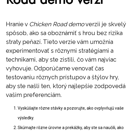
Hranie v
Chicken Road demo
verzii je skvelý
spôsob, ako sa oboznámiť s hrou bez rizika
straty peňazí. Tieto verzie vám umožnia
experimentovať s rôznymi stratégiami a
technikami, aby ste zistili, čo vám najviac
vyhovuje. Odporúčame venovať čas
testovaniu rôznych prístupov a štýlov hry,
aby ste našli ten, ktorý najlepšie zodpovedá
vašim preferenciám.
Vyskúšajte rôzne stávky a pozorujte, ako ovplyvňujú vaše
výsledky.
Skúmajte rôzne úrovne a prekážky, aby ste sa naučili, ako