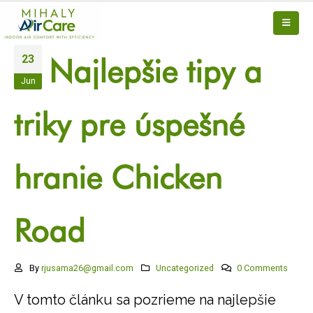
23
Najlepšie tipy a
Jun
triky pre úspešné
hranie Chicken
Road
By
rjusama26@gmail.com
Uncategorized
0 Comments
V tomto článku sa pozrieme na najlepšie