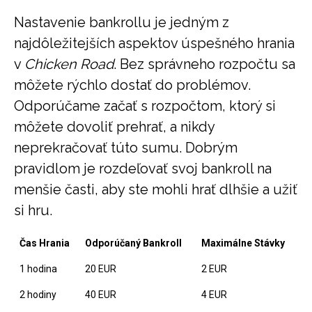
Nastavenie bankrollu je jedným z
najdôležitejších aspektov úspešného hrania
v
Chicken Road
. Bez správneho rozpočtu sa
môžete rýchlo dostať do problémov.
Odporúčame začať s rozpočtom, ktorý si
môžete dovoliť prehrať, a nikdy
neprekračovať túto sumu. Dobrým
pravidlom je rozdeľovať svoj bankroll na
menšie časti, aby ste mohli hrať dlhšie a užiť
si hru.
Čas Hrania
Odporúčaný Bankroll
Maximálne Stávky
1 hodina
20 EUR
2 EUR
2 hodiny
40 EUR
4 EUR