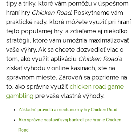
tipy a triky, ktoré vám pomôžu v úspešnom
hraní hry
Chicken Road
. Poskytneme vám
praktické rady, ktoré môžete využiť pri hraní
tejto populárnej hry, a zdieľame aj niekoľko
stratégií, ktoré vám umožnia maximalizovať
vaše výhry. Ak sa chcete dozvedieť viac o
tom, ako využiť aplikáciu
Chicken Road
a
získať výhodu v online kasínach, ste na
správnom mieste. Zároveň sa pozrieme na
to, ako správne využiť
chicken road game
gambling
pre vaše vlastné výhody.
Základné pravidlá a mechanizmy hry Chicken Road
Ako správne nastaviť svoj bankroll pre hranie Chicken
Road