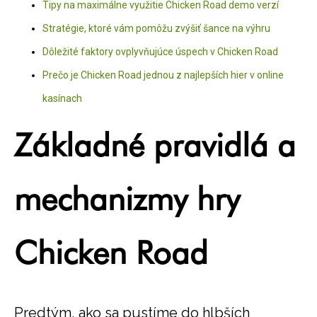
Tipy na maximálne využitie Chicken Road demo verzí
Stratégie, ktoré vám pomôžu zvýšiť šance na výhru
Dôležité faktory ovplyvňujúce úspech v Chicken Road
Prečo je Chicken Road jednou z najlepších hier v online
kasínach
Základné pravidlá a
mechanizmy hry
Chicken Road
Predtým, ako sa pustíme do hlbších