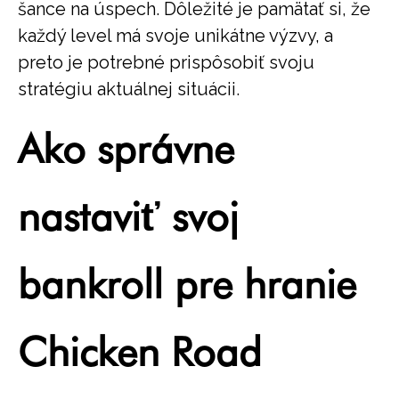
šance na úspech. Dôležité je pamätať si, že
každý level má svoje unikátne výzvy, a
preto je potrebné prispôsobiť svoju
stratégiu aktuálnej situácii.
Ako správne
nastaviť svoj
bankroll pre hranie
Chicken Road