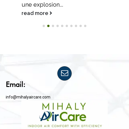
une explosion...
read more
Email:
info@mihalyaircare.com