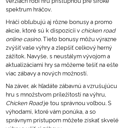
verziách robí hru prístupnou pre široké
spektrum hráčov.
Hráči obľubujú aj rôzne bonusy a promo
akcie, ktoré sú k dispozícii v
chicken road
online casino
. Tieto bonusy môžu výrazne
zvýšiť vaše výhry a zlepšiť celkový herný
zážitok. Navyše, s neustálym vývojom a
aktualizáciami hry sa môžeme tešiť na ešte
viac zábavy a nových možností.
Na záver, ak hľadáte zábavnú a vzrušujúcu
hru s množstvom príležitostí na výhru,
Chicken Road
je tou správnou voľbou. S
výhodami, ktoré vám ponúka, a so
správnym prístupom môžete získať skvelé