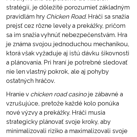
stratégií, je dôležité porozumieť základným
pravidlám hry
Chicken Road
. Hráči sa snažia
prejsť cez rôzne levely a prekážky, pričom
sa im snažia vyhnúť nebezpečenstvám. Hra
je známa svojou jednoduchou mechanikou,
ktorá však vyžaduje aj istú dávku šikovnosti
a plánovania. Pri hraní je potrebné sledovať
nie len vlastný pokrok, ale aj pohyby
ostatných hráčov.
Hranie v
chicken road casino
je zábavné a
vzrušujúce, pretože každé kolo ponúka
nové výzvy a prekážky. Hráči musia
strategicky plánovať svoje kroky, aby
minimalizovali riziko a maximalizovali svoje