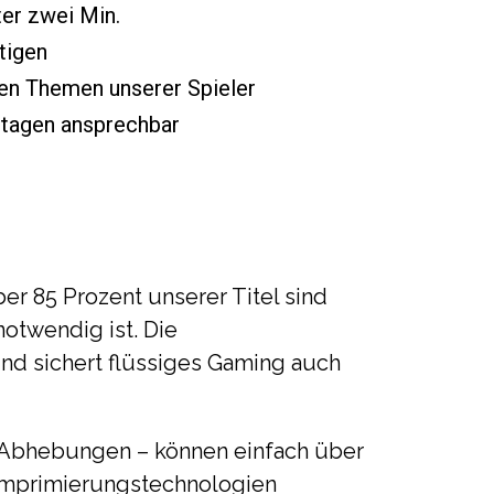
ter zwei Min.
tigen
en Themen unserer Spieler
entagen ansprechbar
r 85 Prozent unserer Titel sind
otwendig ist. Die
nd sichert flüssiges Gaming auch
u Abhebungen – können einfach über
omprimierungstechnologien