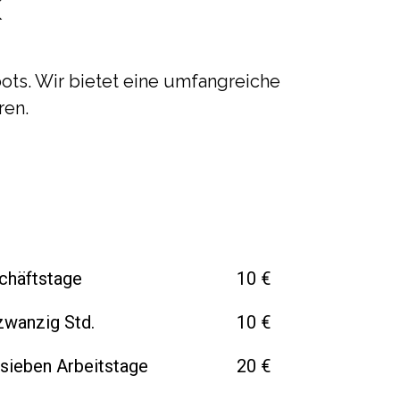
bots. Wir bietet eine umfangreiche
ren.
chäftstage
10 €
zwanzig Std.
10 €
 sieben Arbeitstage
20 €