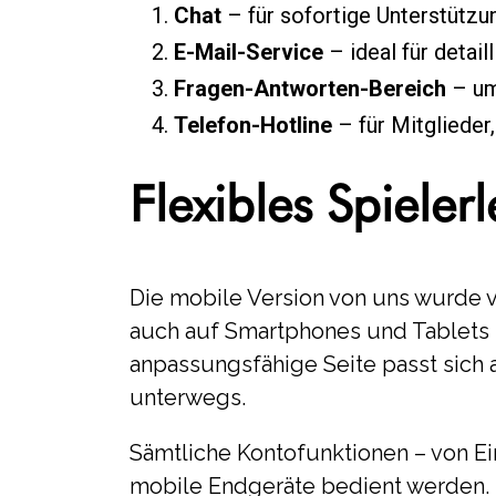
Chat
– für sofortige Unterstützu
E-Mail-Service
– ideal für detai
Fragen-Antworten-Bereich
– um
Telefon-Hotline
– für Mitglieder
Flexibles Spieler
Die mobile Version von uns wurde v
auch auf Smartphones und Tablets 
anpassungsfähige Seite passt sich 
unterwegs.
Sämtliche Kontofunktionen – von E
mobile Endgeräte bedient werden.