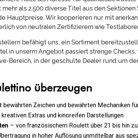
ehr als 2.500 diverse Titel aus den Sektionen S
e Hauptpreise. Wir kooperieren nur mit anerka
lich von neutralen Zertifizierern wie Testlabor
tellern befähigt uns, ein Sortiment bereitzustel
tel in unserm Angebot passiert strenge Checks, vo
Live-Bereich, in der geschulte Dealer rund um de
ulettino überzeugen
t bewährten Zeichen und bewährten Mechaniken für
 kreativen Extras und kinoreifen Darstellungen
ten
– von französischem Roulett über 21 bis hin z
Übertragung in hoher Auflösung unmittelbar aus spez