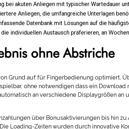
ng bei akuten Anliegen mit typischer Wartedauer un
lliertere Anliegen, die umfangreiche Unterlagen benö
fassende Datenbank mit Lösungen auf die häufigst
, die individuellen Austausch präferieren, an Woch
lebnis ohne Abstriche
on Grund auf für Fingerbedienung optimiert. Übe
spielbar, ohne notwendigen dass ein Download n
automatisch an verschiedene Displaygrößen an u
inzahlungen über Bonusaktivierungen bis hin z
 Die Loading-Zeiten wurden durch innovative K