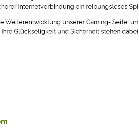
cherer Internetverbindung ein reibungsloses Spie
che Weiterentwicklung unserer Gaming- Seite, um 
Ihre Glückseligkeit und Sicherheit stehen dabei a
om