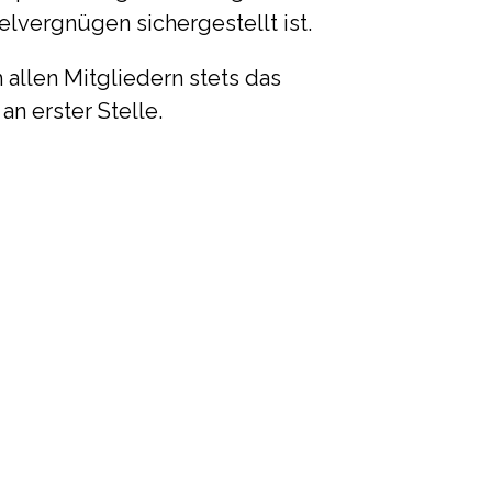
lvergnügen sichergestellt ist.
allen Mitgliedern stets das
n erster Stelle.