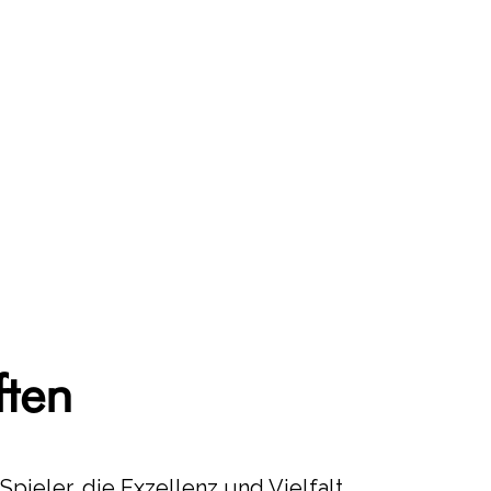
ften
pieler, die Exzellenz und Vielfalt