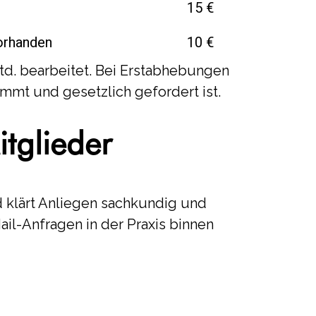
.
15 €
orhanden
10 €
d. bearbeitet. Bei Erstabhebungen
mmt und gesetzlich gefordert ist.
itglieder
d klärt Anliegen sachkundig und
il-Anfragen in der Praxis binnen