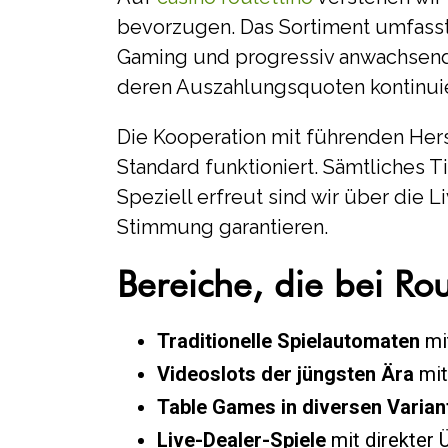
bevorzugen. Das Sortiment umfasst m
Gaming und progressiv anwachsend
deren Auszahlungsquoten kontinuier
Die Kooperation mit führenden Hers
Standard funktioniert. Sämtliches Ti
Speziell erfreut sind wir über die 
Stimmung garantieren.
Bereiche, die bei Ro
Traditionelle Spielautomaten
mi
Videoslots der jüngsten Ära
mit
Table Games in diversen Varian
Live-Dealer-Spiele
mit direkter 