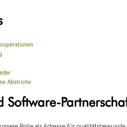
s
Kooperationen
g
ieder
ne Abstriche
 Software-Partnerscha
unsere Rolle als Adresse für qualitätsbewusste S