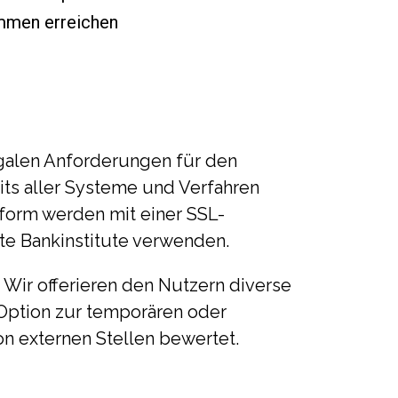
mmen erreichen
legalen Anforderungen für den
ts aller Systeme und Verfahren
tform werden mit einer SSL-
te Bankinstitute verwenden.
 Wir offerieren den Nutzern diverse
 Option zur temporären oder
n externen Stellen bewertet.