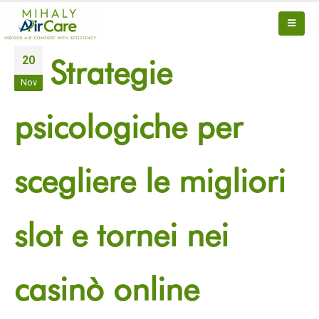
20
Strategie
Nov
psicologiche per
scegliere le migliori
slot e tornei nei
casinò online