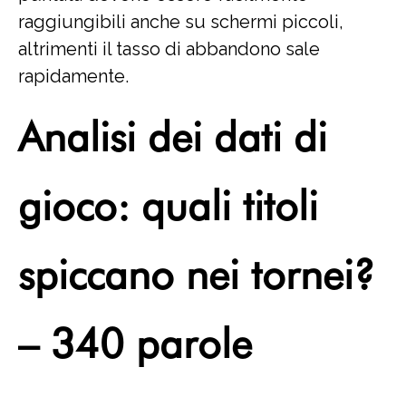
raggiungibili anche su schermi piccoli,
altrimenti il tasso di abbandono sale
rapidamente.
Analisi dei dati di
gioco: quali titoli
spiccano nei tornei?
– 340 parole