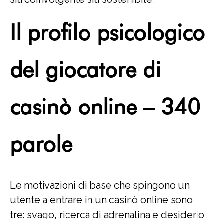
Il profilo psicologico
del giocatore di
casinò online – 340
parole
Le motivazioni di base che spingono un
utente a entrare in un casinò online sono
tre: svago, ricerca di adrenalina e desiderio