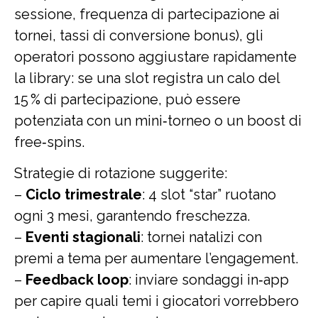
sessione, frequenza di partecipazione ai
tornei, tassi di conversione bonus), gli
operatori possono aggiustare rapidamente
la library: se una slot registra un calo del
15 % di partecipazione, può essere
potenziata con un mini‑torneo o un boost di
free‑spins.
Strategie di rotazione suggerite:
–
Ciclo trimestrale
: 4 slot “star” ruotano
ogni 3 mesi, garantendo freschezza.
–
Eventi stagionali
: tornei natalizi con
premi a tema per aumentare l’engagement.
–
Feedback loop
: inviare sondaggi in‑app
per capire quali temi i giocatori vorrebbero