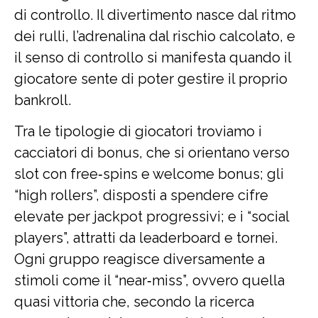
di controllo. Il divertimento nasce dal ritmo
dei rulli, l’adrenalina dal rischio calcolato, e
il senso di controllo si manifesta quando il
giocatore sente di poter gestire il proprio
bankroll.
Tra le tipologie di giocatori troviamo i
cacciatori di bonus, che si orientano verso
slot con free‑spins e welcome bonus; gli
“high rollers”, disposti a spendere cifre
elevate per jackpot progressivi; e i “social
players”, attratti da leaderboard e tornei.
Ogni gruppo reagisce diversamente a
stimoli come il “near‑miss”, ovvero quella
quasi vittoria che, secondo la ricerca