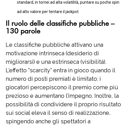
standard; in tornei ad alta volatilità, puntare su poche spin
ad alto valore per tentare il jackpot.
Il ruolo delle classifiche pubbliche –
130 parole
Le classifiche pubbliche attivano una
motivazione intrinseca (desiderio di
migliorarsi) e una estrinseca (visibilità).
L’effetto “scarcity” entra in gioco quando il
numero di posti premiati è limitato: i
giocatori percepiscono il premio come più
prezioso e aumentano l’impegno. Inoltre, la
possibilità di condividere il proprio risultato
sui social eleva il senso di realizzazione,
spingendo anche gli spettatori a