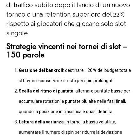
di traffico subito dopo il lancio di un nuovo
torneo e una retention superiore del 22 %
rispetto ai giocatori che giocano solo slot
singole.
Strategie vincenti nei tornei di slot –
150 parole
Gestione del bankroll
: destinare il 20 % del budget totale
al buy‑in e conservare il resto per spin prolungati.
Scelta del ritmo di puntata
: alternare puntate basse per
accumulare rotazioni e puntate più alte nelle fasi finali,
quando la posizione in classifica è quasi definita.
Lettura della varianza
: in tornei a bassa volatilità,
aumentare il numero di spin per ridurre la deviazione