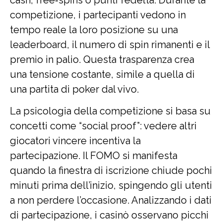
competizione, i partecipanti vedono in
tempo reale la loro posizione su una
leaderboard, il numero di spin rimanenti e il
premio in palio. Questa trasparenza crea
una tensione costante, simile a quella di
una partita di poker dal vivo.
La psicologia della competizione si basa su
concetti come “social proof”: vedere altri
giocatori vincere incentiva la
partecipazione. Il FOMO si manifesta
quando la finestra di iscrizione chiude pochi
minuti prima dell’inizio, spingendo gli utenti
a non perdere l’occasione. Analizzando i dati
di partecipazione, i casinò osservano picchi