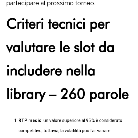
partecipare al prossimo torneo.
Criteri tecnici per
valutare le slot da
includere nella
library – 260 parole
RTP medio
: un valore superiore al 95 % è considerato
competitivo; tuttavia, la volatilità può far variare