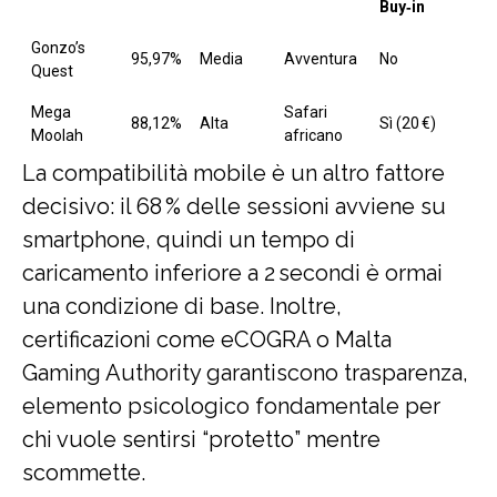
Buy‑in
Gonzo’s
95,97%
Media
Avventura
No
Quest
Mega
Safari
88,12%
Alta
Sì (20 €)
Moolah
africano
La compatibilità mobile è un altro fattore
decisivo: il 68 % delle sessioni avviene su
smartphone, quindi un tempo di
caricamento inferiore a 2 secondi è ormai
una condizione di base. Inoltre,
certificazioni come eCOGRA o Malta
Gaming Authority garantiscono trasparenza,
elemento psicologico fondamentale per
chi vuole sentirsi “protetto” mentre
scommette.