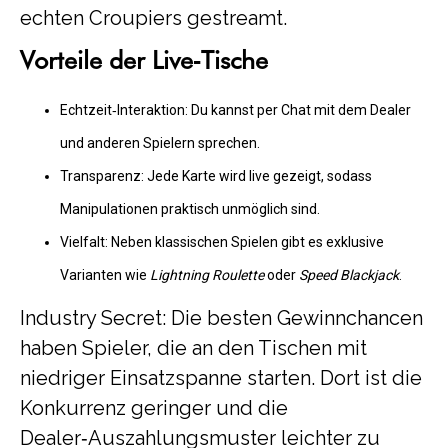
echten Croupiers gestreamt.
Vorteile der Live‑Tische
Echtzeit‑Interaktion: Du kannst per Chat mit dem Dealer
und anderen Spielern sprechen.
Transparenz: Jede Karte wird live gezeigt, sodass
Manipulationen praktisch unmöglich sind.
Vielfalt: Neben klassischen Spielen gibt es exklusive
Varianten wie
Lightning Roulette
oder
Speed Blackjack
.
Industry Secret: Die besten Gewinnchancen
haben Spieler, die an den Tischen mit
niedriger Einsatzspanne starten. Dort ist die
Konkurrenz geringer und die
Dealer‑Auszahlungsmuster leichter zu