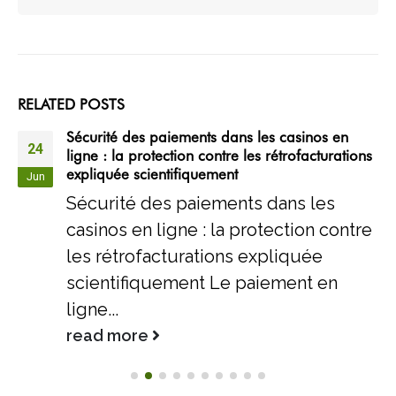
RELATED
POSTS
Sécurité des paiements dans les casinos en
24
ligne : la protection contre les rétrofacturations
expliquée scientifiquement
Jun
Sécurité des paiements dans les
casinos en ligne : la protection contre
les rétrofacturations expliquée
scientifiquement Le paiement en
ligne...
read more