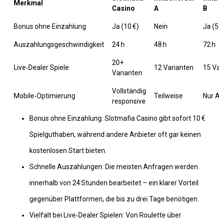
Merkmal
Casino
A
B
Bonus ohne Einzahlung
Ja (10 €)
Nein
Ja (5
Auszahlungsgeschwindigkeit
24 h
48 h
72 h
20+
Live‑Dealer Spiele
12 Varianten
15 V
Varianten
Vollständig
Mobile‑Optimierung
Teilweise
Nur 
responsive
Bonus ohne Einzahlung: Slotmafia Casino gibt sofort 10 €
Spielguthaben, während andere Anbieter oft gar keinen
kostenlosen Start bieten.
Schnelle Auszahlungen: Die meisten Anfragen werden
innerhalb von 24 Stunden bearbeitet – ein klarer Vorteil
gegenüber Plattformen, die bis zu drei Tage benötigen.
Vielfalt bei Live‑Dealer Spielen: Von Roulette über