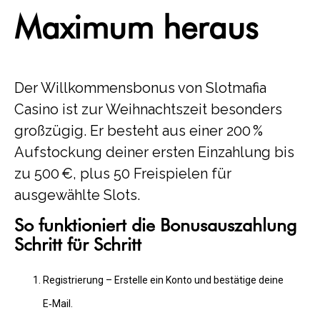
Maximum heraus
Der Willkommensbonus von Slotmafia
Casino ist zur Weihnachtszeit besonders
großzügig. Er besteht aus einer 200 %
Aufstockung deiner ersten Einzahlung bis
zu 500 €, plus 50 Freispielen für
ausgewählte Slots.
So funktioniert die Bonusauszahlung
Schritt für Schritt
Registrierung – Erstelle ein Konto und bestätige deine
E‑Mail.