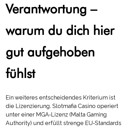
Verantwortung –
warum du dich hier
gut aufgehoben
fühlst
Ein weiteres entscheidendes Kriterium ist
die Lizenzierung. Slotmafia Casino operiert
unter einer MGA‑Lizenz (Malta Gaming
Authority) und erfüllt strenge EU‑Standards