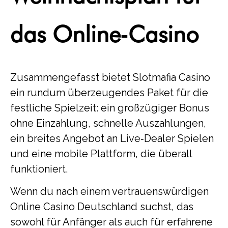
das Online‑Casino
Zusammengefasst bietet Slotmafia Casino
ein rundum überzeugendes Paket für die
festliche Spielzeit: ein großzügiger Bonus
ohne Einzahlung, schnelle Auszahlungen,
ein breites Angebot an Live‑Dealer Spielen
und eine mobile Plattform, die überall
funktioniert.
Wenn du nach einem vertrauenswürdigen
Online Casino Deutschland suchst, das
sowohl für Anfänger als auch für erfahrene