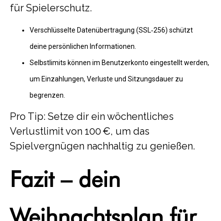
für Spielerschutz.
Verschlüsselte Datenübertragung (SSL‑256) schützt
deine persönlichen Informationen.
Selbstlimits können im Benutzerkonto eingestellt werden,
um Einzahlungen, Verluste und Sitzungsdauer zu
begrenzen.
Pro Tip: Setze dir ein wöchentliches
Verlustlimit von 100 €, um das
Spielvergnügen nachhaltig zu genießen.
Fazit – dein
Weihnachtsplan für