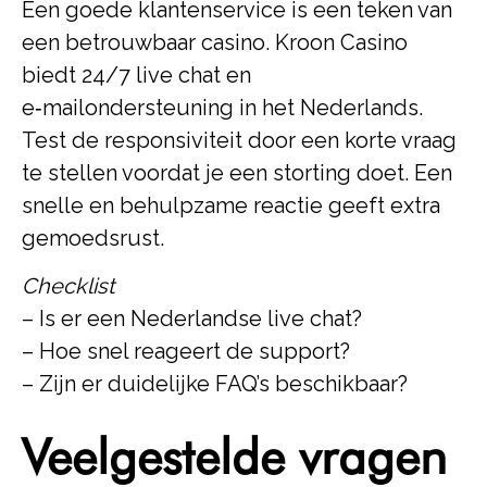
Een goede klantenservice is een teken van
een betrouwbaar casino. Kroon Casino
biedt 24/7 live chat en
e‑mailondersteuning in het Nederlands.
Test de responsiviteit door een korte vraag
te stellen voordat je een storting doet. Een
snelle en behulpzame reactie geeft extra
gemoedsrust.
Checklist
– Is er een Nederlandse live chat?
– Hoe snel reageert de support?
– Zijn er duidelijke FAQ’s beschikbaar?
Veelgestelde vragen