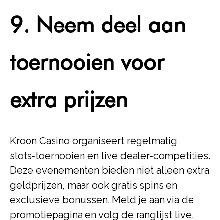
9. Neem deel aan
toernooien voor
extra prijzen
Kroon Casino organiseert regelmatig
slots‑toernooien en live dealer‑competities.
Deze evenementen bieden niet alleen extra
geldprijzen, maar ook gratis spins en
exclusieve bonussen. Meld je aan via de
promotiepagina en volg de ranglijst live.