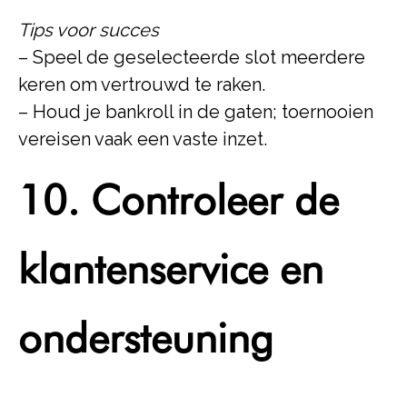
Tips voor succes
– Speel de geselecteerde slot meerdere
keren om vertrouwd te raken.
– Houd je bankroll in de gaten; toernooien
vereisen vaak een vaste inzet.
10. Controleer de
klantenservice en
ondersteuning