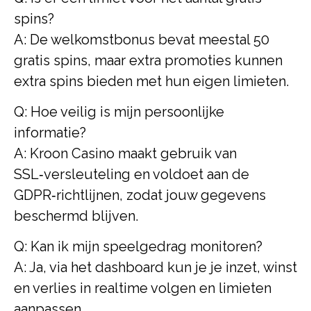
spins?
A: De welkomstbonus bevat meestal 50
gratis spins, maar extra promoties kunnen
extra spins bieden met hun eigen limieten.
Q: Hoe veilig is mijn persoonlijke
informatie?
A: Kroon Casino maakt gebruik van
SSL‑versleuteling en voldoet aan de
GDPR‑richtlijnen, zodat jouw gegevens
beschermd blijven.
Q: Kan ik mijn speelgedrag monitoren?
A: Ja, via het dashboard kun je je inzet, winst
en verlies in realtime volgen en limieten
aanpassen.