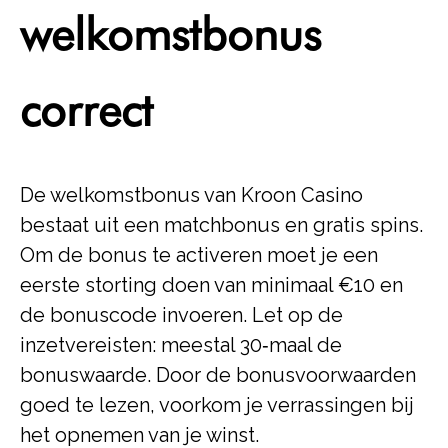
welkomstbonus
correct
De welkomstbonus van Kroon Casino
bestaat uit een matchbonus en gratis spins.
Om de bonus te activeren moet je een
eerste storting doen van minimaal €10 en
de bonuscode invoeren. Let op de
inzetvereisten: meestal 30‑maal de
bonuswaarde. Door de bonusvoorwaarden
goed te lezen, voorkom je verrassingen bij
het opnemen van je winst.