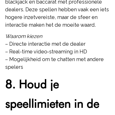
blackjack en baccarat met professionele
dealers. Deze spellen hebben vaak een iets
hogere inzetvereiste, maar de sfeer en
interactie maken het de moeite waard.
Waarom kiezen
– Directe interactie met de dealer
– Real-time video‑streaming in HD
– Mogelijkheid om te chatten met andere
spelers
8. Houd je
speellimieten in de