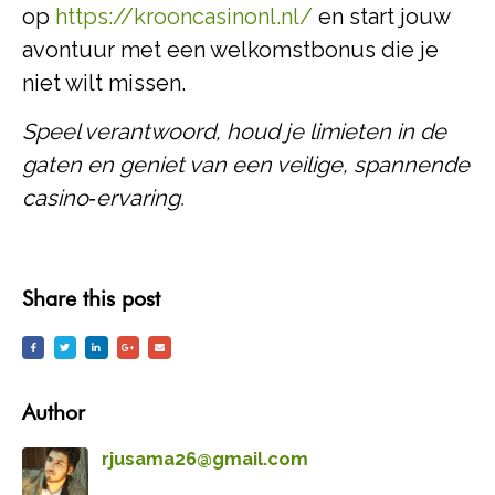
op
https://krooncasinonl.nl/
en start jouw
avontuur met een welkomstbonus die je
niet wilt missen.
Speel verantwoord, houd je limieten in de
gaten en geniet van een veilige, spannende
casino‑ervaring.
Share this post
Author
rjusama26@gmail.com