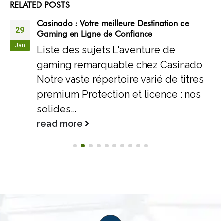
RELATED
POSTS
Casinado : Votre meilleure Destination de
29
Gaming en Ligne de Confiance
Jan
Liste des sujets L'aventure de
gaming remarquable chez Casinado
Notre vaste répertoire varié de titres
premium Protection et licence : nos
solides...
read more