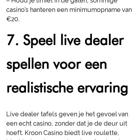
– Houd je limiet in de gaten; sommige
casino’s hanteren een minimumopname van
€20.
7. Speel live dealer
spellen voor een
realistische ervaring
Live dealer tafels geven je het gevoel van
een echt casino, zonder dat je de deur uit
hoeft. Kroon Casino biedt live roulette,