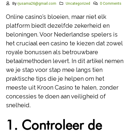
By
rjusama26@gmail.com
Uncategorized
0 Comments
Online casino’s bloeien, maar niet elk
platform biedt dezelfde zekerheid en
beloningen. Voor Nederlandse spelers is
het cruciaal een casino te kiezen dat zowel
royale bonussen als betrouwbare
betaalmethoden levert. In dit artikel nemen
we je stap voor stap mee langs tien
praktische tips die je helpen om het
meeste uit Kroon Casino te halen, zonder
concessies te doen aan veiligheid of
snelheid.
1. Controleer de