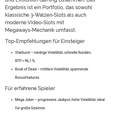
Ergebnis ist ein Portfolio, das sowohl
klassische 3‑Walzen‑Slots als auch
moderne Video‑Slots mit
Megaways‑Mechanik umfasst.
Top‑Empfehlungen für Einsteiger
Starburst – niedrige Volatilität, schnelle Runden,
RTP = 96,1 %.
Book of Dead – mittlere Volatilität, spannende
Bonusfeatures.
Für erfahrene Spieler
Mega Joker – progressive Jackpot, hohe Volatilität, ideal
für große Gewinne.