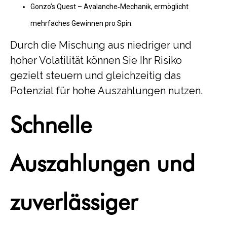
Gonzo’s Quest – Avalanche‑Mechanik, ermöglicht
mehrfaches Gewinnen pro Spin.
Durch die Mischung aus niedriger und
hoher Volatilität können Sie Ihr Risiko
gezielt steuern und gleichzeitig das
Potenzial für hohe Auszahlungen nutzen.
Schnelle
Auszahlungen und
zuverlässiger