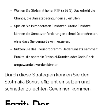
Wählen Sie Slots mit hoher RTP (≥ 96 %). Das erhöht die
Chance, die Umsatzbedingungen zu erfüllen.
Spielen Sie in moderaten Einsätzen. Große Einsätze
können die Umsatzanforderungen schnell überschreiten,
ohne dass Sie genug Gewinn erzielen.
Nutzen Sie das Treueprogramm. Jeder Einsatz sammelt
Punkte, die später in Freispiel‑Runden oder Cash‑Back
umgewandelt werden können.
Durch diese Strategien können Sie den
Slotmafia Bonus effizient einsetzen und
schneller zu echten Gewinnen kommen.
Fazit: Der