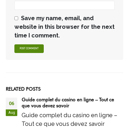
Save my name, email, and
website in this browser for the next
time I comment.
RELATED
POSTS
Guide complet du casino en ligne – Tout ce
06
que vous devez savoir
Aug
Guide complet du casino en ligne –
Tout ce que vous devez savoir