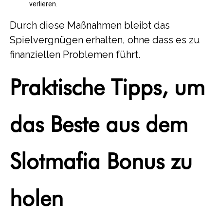
verlieren.
Durch diese Maßnahmen bleibt das
Spielvergnügen erhalten, ohne dass es zu
finanziellen Problemen führt.
Praktische Tipps, um
das Beste aus dem
Slotmafia Bonus zu
holen