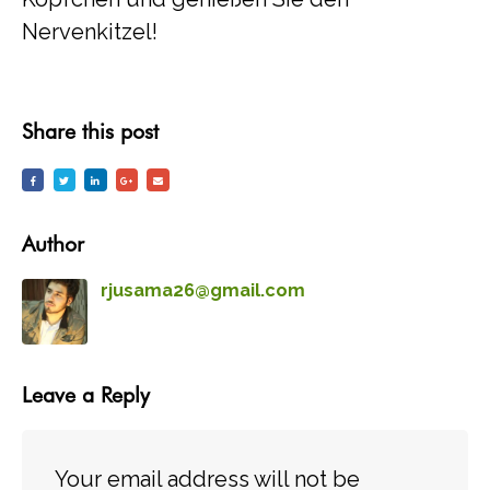
Nervenkitzel!
Share this post
Author
rjusama26@gmail.com
Leave a Reply
Your email address will not be