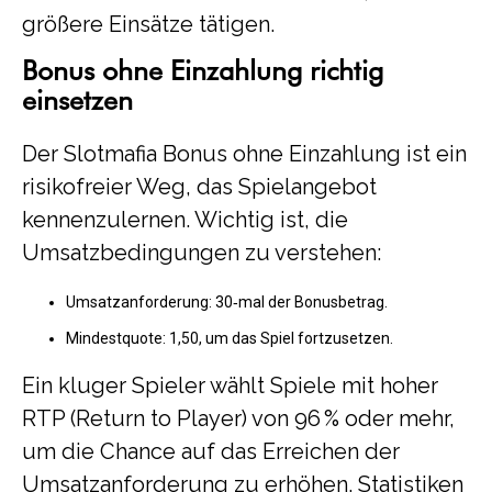
größere Einsätze tätigen.
Bonus ohne Einzahlung richtig
einsetzen
Der Slotmafia Bonus ohne Einzahlung ist ein
risikofreier Weg, das Spielangebot
kennenzulernen. Wichtig ist, die
Umsatzbedingungen zu verstehen:
Umsatzanforderung: 30‑mal der Bonusbetrag.
Mindestquote: 1,50, um das Spiel fortzusetzen.
Ein kluger Spieler wählt Spiele mit hoher
RTP (Return to Player) von 96 % oder mehr,
um die Chance auf das Erreichen der
Umsatzanforderung zu erhöhen. Statistiken