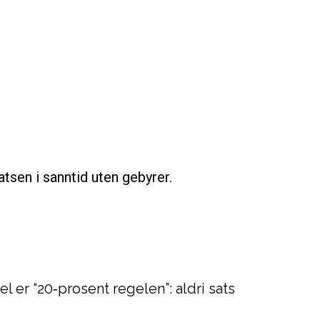
tsen i sanntid uten gebyrer.
l er “20‑prosent regelen”: aldri sats