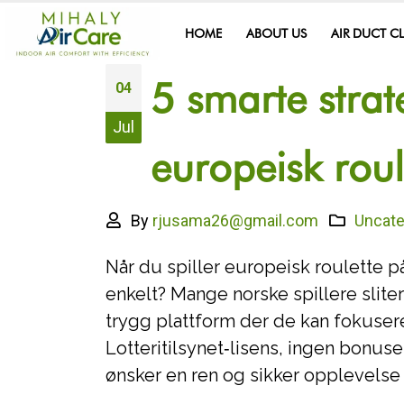
HOME
ABOUT US
AIR DUCT C
5 smarte strat
04
Jul
europeisk rou
By
rjusama26@gmail.com
Uncate
Når du spiller europeisk roulette på e
enkelt? Mange norske spillere slit
trygg plattform der de kan fokusere p
Lotteritilsynet‑lisens, ingen bonus
ønsker en ren og sikker opplevelse 