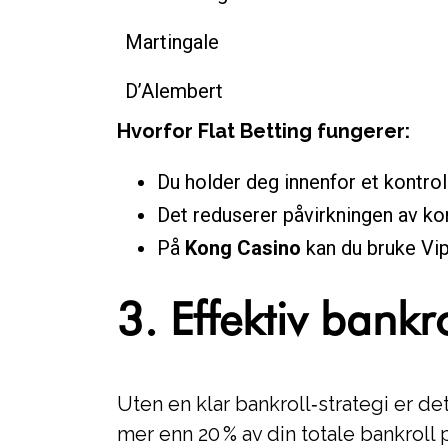
Martingale
D’Alembert
Hvorfor Flat Betting fungerer:
Du holder deg innenfor et kontroll
Det reduserer påvirkningen av kor
På
Kong Casino
kan du bruke Vip
3. Effektiv bankro
Uten en klar bankroll‑strategi er det
mer enn 20 % av din totale bankroll 