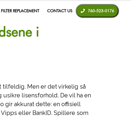
R FILTER REPLACEMENT
CONTACT US
760-523-0176
dsene i
 tilfeldig. Men er det virkelig så
sikre lisensforhold. De vil ha en
 gir akkurat dette: en offisiell
 Vipps eller BankID. Spillere som