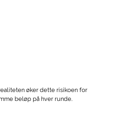
realiteten øker dette risikoen for
samme beløp på hver runde.