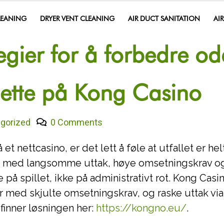
LEANING
DRYER VENT CLEANING
AIR DUCT SANITATION
AI
egier for å forbedre od
lette på Kong Casino
gorized
0 Comments
t nettcasino, er det lett å føle at utfallet er helt
er med langsomme uttak, høye omsetningskrav og u
å spillet, ikke på administrativt rot. Kong Casino
er med skjulte omsetningskrav, og raske uttak via
finner løsningen her:
https://kongno.eu/
.