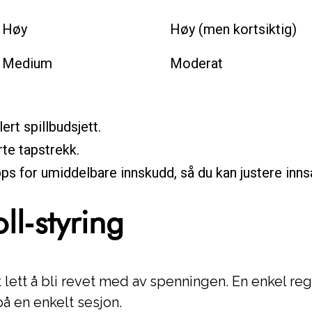
Høy
Høy (men kortsiktig)
Medium
Moderat
ert spillbudsjett.
te tapstrekk.
ps for umiddelbare innskudd, så du kan justere innsa
ll‑styring
 lett å bli revet med av spenningen. En enkel rege
på en enkelt sesjon.