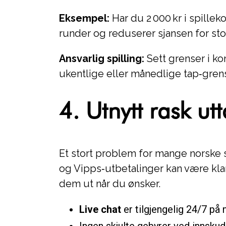
Eksempel:
Har du 2 000 kr i spillek
runder og reduserer sjansen for sto
Ansvarlig spilling:
Sett grenser i ko
ukentlige eller månedlige tap‑grens
4. Utnytt rask ut
Et stort problem for mange norske sp
og Vipps‑utbetalinger kan være klare
dem ut når du ønsker.
Live chat
er tilgjengelig 24/7 på 
Ingen skjulte gebyrer ved innskudd