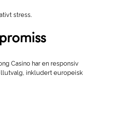
tivt stress.
mpromiss
Kong Casino har en responsiv
llutvalg, inkludert europeisk