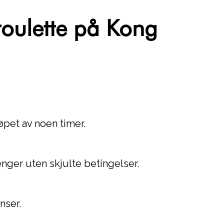
oulette på Kong
øpet av noen timer.
nger uten skjulte betingelser.
nser.