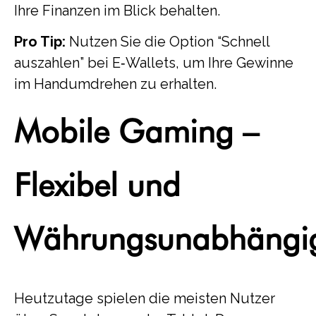
Ihre Finanzen im Blick behalten.
Pro Tip:
Nutzen Sie die Option “Schnell
auszahlen” bei E‑Wallets, um Ihre Gewinne
im Handumdrehen zu erhalten.
Mobile Gaming –
Flexibel und
Währungsunabhängi
Heutzutage spielen die meisten Nutzer