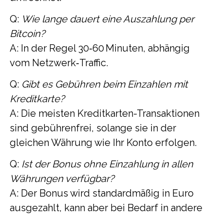
Q:
Wie lange dauert eine Auszahlung per
Bitcoin?
A: In der Regel 30‑60 Minuten, abhängig
vom Netzwerk‑Traffic.
Q:
Gibt es Gebühren beim Einzahlen mit
Kreditkarte?
A: Die meisten Kreditkarten-Transaktionen
sind gebührenfrei, solange sie in der
gleichen Währung wie Ihr Konto erfolgen.
Q:
Ist der Bonus ohne Einzahlung in allen
Währungen verfügbar?
A: Der Bonus wird standardmäßig in Euro
ausgezahlt, kann aber bei Bedarf in andere