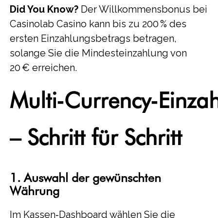
Did You Know?
Der Willkommensbonus bei
Casinolab Casino kann bis zu 200 % des
ersten Einzahlungsbetrags betragen,
solange Sie die Mindesteinzahlung von
20 € erreichen.
Multi‑Currency‑Einza
– Schritt für Schritt
1. Auswahl der gewünschten
Währung
Im Kassen‑Dashboard wählen Sie die