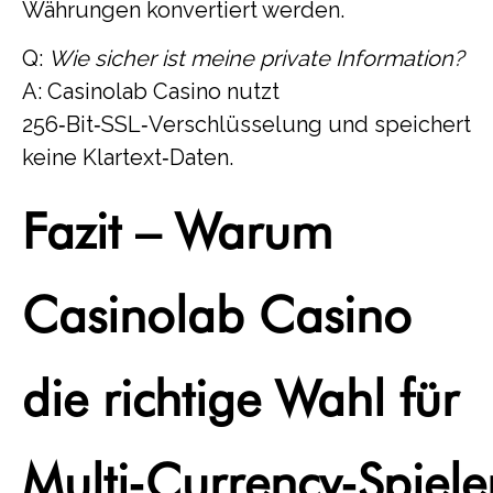
Währungen konvertiert werden.
Q:
Wie sicher ist meine private Information?
A: Casinolab Casino nutzt
256‑Bit‑SSL‑Verschlüsselung und speichert
keine Klartext‑Daten.
Fazit – Warum
Casinolab Casino
die richtige Wahl für
Multi‑Currency‑Spiele