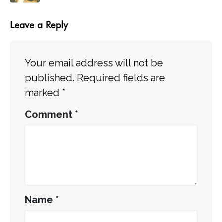
Leave a Reply
Your email address will not be
published.
Required fields are
marked
*
Comment
*
Name
*