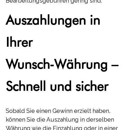
Bearbeitungsgebühren gering sind.
Auszahlungen in
Ihrer
Wunsch‑Währung –
Schnell und sicher
Sobald Sie einen Gewinn erzielt haben,
können Sie die Auszahlung in derselben
Währung wie die Einzahlung oder in einer