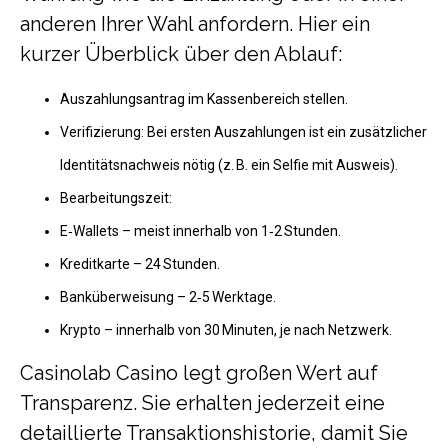
anderen Ihrer Wahl anfordern. Hier ein
kurzer Überblick über den Ablauf:
Auszahlungsantrag im Kassenbereich stellen.
Verifizierung: Bei ersten Auszahlungen ist ein zusätzlicher
Identitätsnachweis nötig (z. B. ein Selfie mit Ausweis).
Bearbeitungszeit:
E‑Wallets – meist innerhalb von 1‑2 Stunden.
Kreditkarte – 24 Stunden.
Banküberweisung – 2‑5 Werktage.
Krypto – innerhalb von 30 Minuten, je nach Netzwerk.
Casinolab Casino legt großen Wert auf
Transparenz. Sie erhalten jederzeit eine
detaillierte Transaktionshistorie, damit Sie