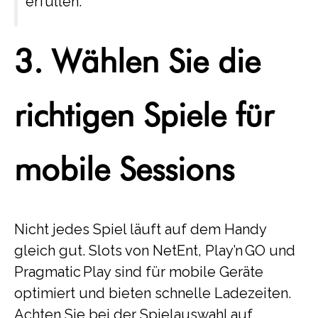
erfüllen.
3. Wählen Sie die
richtigen Spiele für
mobile Sessions
Nicht jedes Spiel läuft auf dem Handy
gleich gut. Slots von NetEnt, Play’n GO und
Pragmatic Play sind für mobile Geräte
optimiert und bieten schnelle Ladezeiten.
Achten Sie bei der Spielauswahl auf