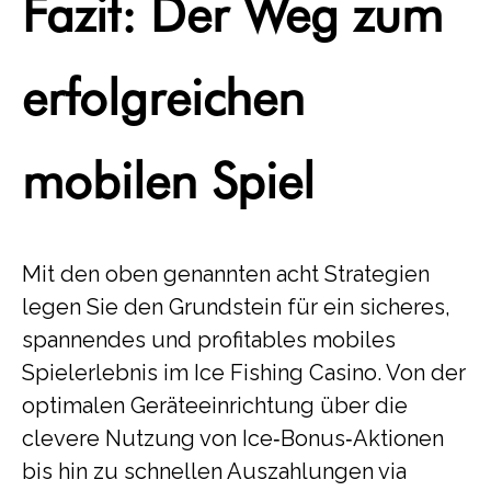
Fazit: Der Weg zum
erfolgreichen
mobilen Spiel
Mit den oben genannten acht Strategien
legen Sie den Grundstein für ein sicheres,
spannendes und profitables mobiles
Spielerlebnis im Ice Fishing Casino. Von der
optimalen Geräteeinrichtung über die
clevere Nutzung von Ice‑Bonus‑Aktionen
bis hin zu schnellen Auszahlungen via