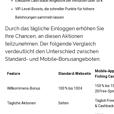
Exklusive Cash‑Back‑Angebote bei Verlusten über 50 €.
VIP‑Level‑Boosts, die schneller Punkte für höhere
Belohnungen sammeln lassen.
Durch das tägliche Einloggen erhöhen Sie
Ihre Chancen, an diesen Aktionen
teilzunehmen. Der folgende Vergleich
verdeutlicht den Unterschied zwischen
Standard‑ und Mobile‑Bonusangeboten:
Mobile‑App
Feature
Standard‑Webseite
Fishing Ca
150 % bis 15
Willkommens‑Bonus
100 % bis 100 €
20 Free‑Spi
Täglich Fre
Tägliche Aktionen
Selten
& Cashback