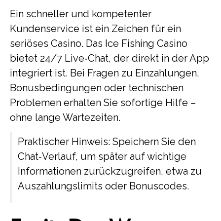
Ein schneller und kompetenter
Kundenservice ist ein Zeichen für ein
seriöses Casino. Das Ice Fishing Casino
bietet 24/7 Live‑Chat, der direkt in der App
integriert ist. Bei Fragen zu Einzahlungen,
Bonusbedingungen oder technischen
Problemen erhalten Sie sofortige Hilfe –
ohne lange Wartezeiten.
Praktischer Hinweis: Speichern Sie den
Chat‑Verlauf, um später auf wichtige
Informationen zurückzugreifen, etwa zu
Auszahlungslimits oder Bonuscodes.