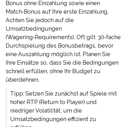
Bonus ohne Einzahlung sowie einen
Match‑Bonus auf Ihre erste Einzahlung.
Achten Sie jedoch auf die
Umsatzbedingungen
(Wagering‑Requirements). Oft gilt: 30‑fache
Durchspielung des Bonusbetrags, bevor
eine Auszahlung möglich ist. Planen Sie
Ihre Einsätze so, dass Sie die Bedingungen
schnell erfüllen, ohne Ihr Budget zu
überdehnen.
Tipp: Setzen Sie zunächst auf Spiele mit
hoher RTP (Return to Player) und
niedriger Volatilität, um die
Umsatzbedingungen effizient zu