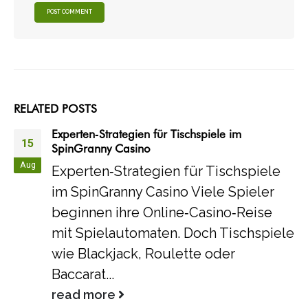
RELATED
POSTS
Experten‑Strategien für Tischspiele im
15
SpinGranny Casino
Aug
Experten‑Strategien für Tischspiele
im SpinGranny Casino Viele Spieler
beginnen ihre Online‑Casino‑Reise
mit Spielautomaten. Doch Tischspiele
wie Blackjack, Roulette oder
Baccarat...
read more