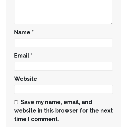
Name
*
Email
*
Website
Save my name, email, and
website in this browser for the next
time I comment.