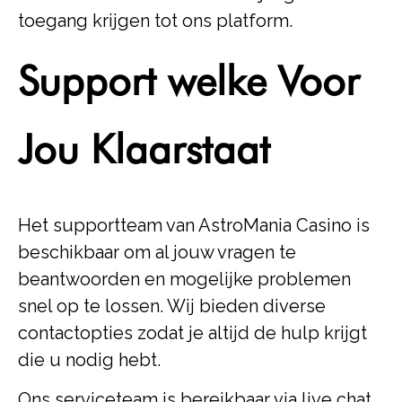
toegang krijgen tot ons platform.
Support welke Voor
Jou Klaarstaat
Het supportteam van AstroMania Casino is
beschikbaar om al jouw vragen te
beantwoorden en mogelijke problemen
snel op te lossen. Wij bieden diverse
contactopties zodat je altijd de hulp krijgt
die u nodig hebt.
Ons serviceteam is bereikbaar via live chat,