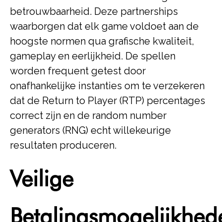
betrouwbaarheid. Deze partnerships
waarborgen dat elk game voldoet aan de
hoogste normen qua grafische kwaliteit,
gameplay en eerlijkheid. De spellen
worden frequent getest door
onafhankelijke instanties om te verzekeren
dat de Return to Player (RTP) percentages
correct zijn en de random number
generators (RNG) echt willekeurige
resultaten produceren.
Veilige
Betalingsmogelijkhed