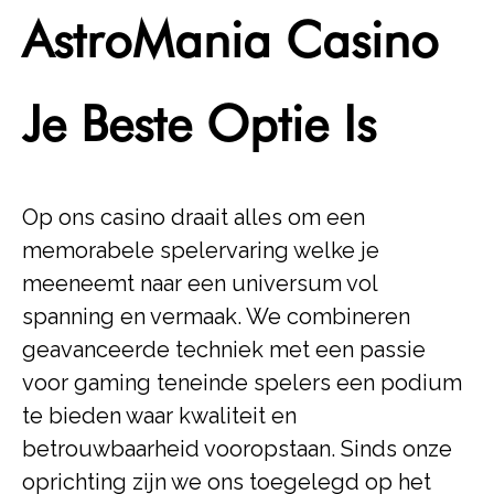
AstroMania Casino
Je Beste Optie Is
Op ons casino draait alles om een
memorabele spelervaring welke je
meeneemt naar een universum vol
spanning en vermaak. We combineren
geavanceerde techniek met een passie
voor gaming teneinde spelers een podium
te bieden waar kwaliteit en
betrouwbaarheid vooropstaan. Sinds onze
oprichting zijn we ons toegelegd op het