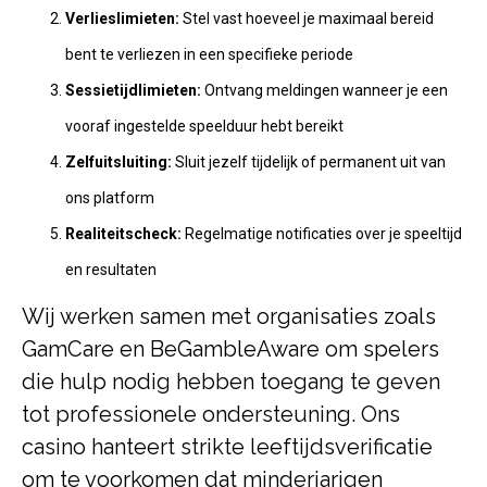
Verlieslimieten:
Stel vast hoeveel je maximaal bereid
bent te verliezen in een specifieke periode
Sessietijdlimieten:
Ontvang meldingen wanneer je een
vooraf ingestelde speelduur hebt bereikt
Zelfuitsluiting:
Sluit jezelf tijdelijk of permanent uit van
ons platform
Realiteitscheck:
Regelmatige notificaties over je speeltijd
en resultaten
Wij werken samen met organisaties zoals
GamCare en BeGambleAware om spelers
die hulp nodig hebben toegang te geven
tot professionele ondersteuning. Ons
casino hanteert strikte leeftijdsverificatie
om te voorkomen dat minderjarigen