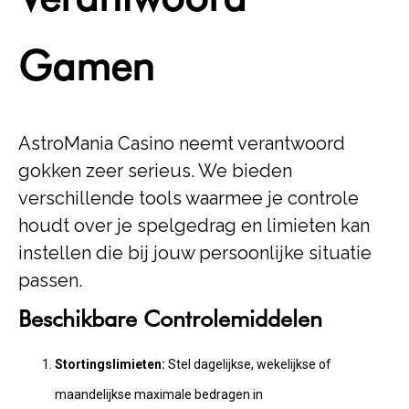
Gamen
AstroMania Casino neemt verantwoord
gokken zeer serieus. We bieden
verschillende tools waarmee je controle
houdt over je spelgedrag en limieten kan
instellen die bij jouw persoonlijke situatie
passen.
Beschikbare Controlemiddelen
Stortingslimieten:
Stel dagelijkse, wekelijkse of
maandelijkse maximale bedragen in