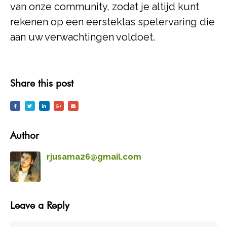
van onze community, zodat je altijd kunt
rekenen op een eersteklas spelervaring die
aan uw verwachtingen voldoet.
Share this post
Author
rjusama26@gmail.com
Leave a Reply