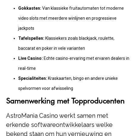
Gokkasten:
Van klassieke fruitautomaten tot moderne
video slots met meerdere winlijnen en progressieve
jackpots
Tafelspellen:
Klassiekers zoals blackjack, roulette,
baccarat en poker in vele varianten
Live Casino:
Echte casino-ervaring met ervaren dealers in
real-time
Specialiteiten:
Kraskaarten, bingo en andere unieke
spelvormen voor afwisseling
Samenwerking met Topproducenten
AstroMania Casino werkt samen met
erkende softwareontwikkelaars welke
bekend staan om hun vernieuwing en