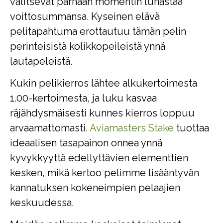
valitsevat parhaan momentin lunastaa
voittosummansa. Kyseinen elävä
pelitapahtuma erottautuu tämän pelin
perinteisistä kolikkopeileistä ynnä
lautapeleistä.
Kukin pelikierros lähtee alkukertoimesta
1.00-kertoimesta, ja luku kasvaa
räjähdysmäisesti kunnes kierros loppuu
arvaamattomasti.
Aviamasters Stake
tuottaa
ideaalisen tasapainon onnea ynnä
kyvykkyyttä edellyttävien elementtien
kesken, mikä kertoo pelimme lisääntyvän
kannatuksen kokeneimpien pelaajien
keskuudessa.