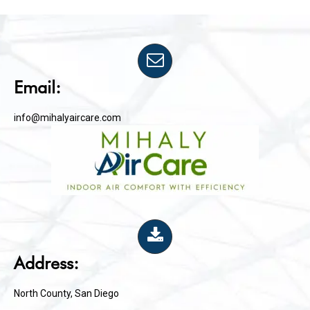
Email:
info@mihalyaircare.com
Address:
North County, San Diego