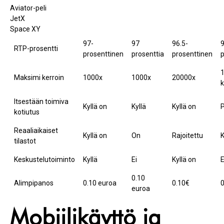
Aviator-peli
JetX
Space XY
97-
97
96.5-
9
RTP-prosentti
prosenttinen
prosenttia
prosenttinen
p
Maksimi kerroin
1000x
1000x
20000x
k
Itsestään toimiva
Kyllä on
Kyllä
Kyllä on
kotiutus
Reaaliaikaiset
Kyllä on
On
Rajoitettu
K
tilastot
Keskustelutoiminto
Kyllä
Ei
Kyllä on
E
0.10
Alimpipanos
0.10 euroa
0.10€
0
euroa
Mobiilikäyttö ja