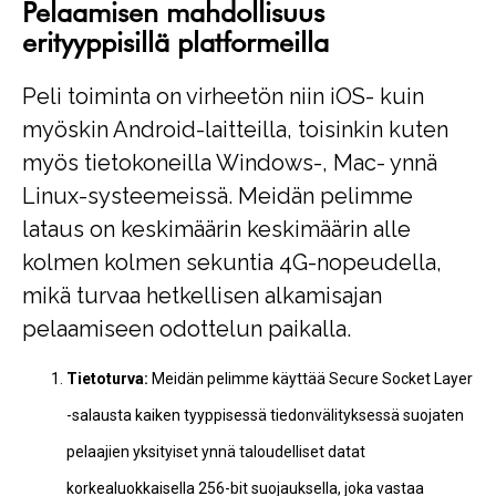
Pelaamisen mahdollisuus
erityyppisillä platformeilla
Peli toiminta on virheetön niin iOS- kuin
myöskin Android-laitteilla, toisinkin kuten
myös tietokoneilla Windows-, Mac- ynnä
Linux-systeemeissä. Meidän pelimme
lataus on keskimäärin keskimäärin alle
kolmen kolmen sekuntia 4G-nopeudella,
mikä turvaa hetkellisen alkamisajan
pelaamiseen odottelun paikalla.
Tietoturva:
Meidän pelimme käyttää Secure Socket Layer
-salausta kaiken tyyppisessä tiedonvälityksessä suojaten
pelaajien yksityiset ynnä taloudelliset datat
korkealuokkaisella 256-bit suojauksella, joka vastaa