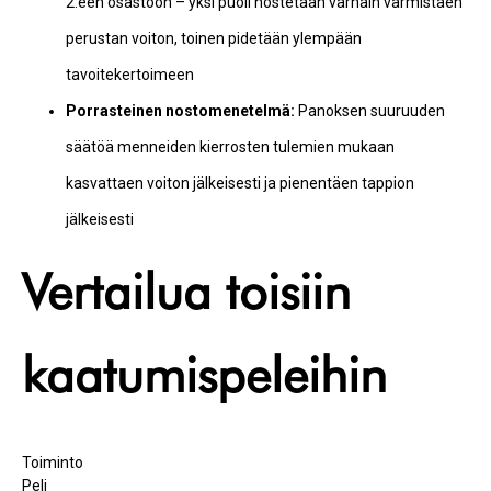
2:een osastoon – yksi puoli nostetaan varhain varmistaen
perustan voiton, toinen pidetään ylempään
tavoitekertoimeen
Porrasteinen nostomenetelmä:
Panoksen suuruuden
säätöä menneiden kierrosten tulemien mukaan
kasvattaen voiton jälkeisesti ja pienentäen tappion
jälkeisesti
Vertailua toisiin
kaatumispeleihin
Toiminto
Peli