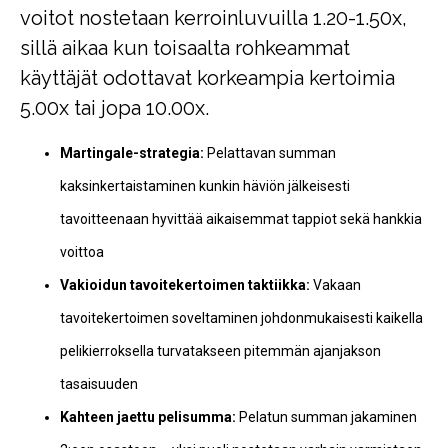
voitot nostetaan kerroinluvuilla 1.20-1.50x,
sillä aikaa kun toisaalta rohkeammat
käyttäjät odottavat korkeampia kertoimia
5.00x tai jopa 10.00x.
Martingale-strategia:
Pelattavan summan
kaksinkertaistaminen kunkin häviön jälkeisesti
tavoitteenaan hyvittää aikaisemmat tappiot sekä hankkia
voittoa
Vakioidun tavoitekertoimen taktiikka:
Vakaan
tavoitekertoimen soveltaminen johdonmukaisesti kaikella
pelikierroksella turvatakseen pitemmän ajanjakson
tasaisuuden
Kahteen jaettu pelisumma:
Pelatun summan jakaminen