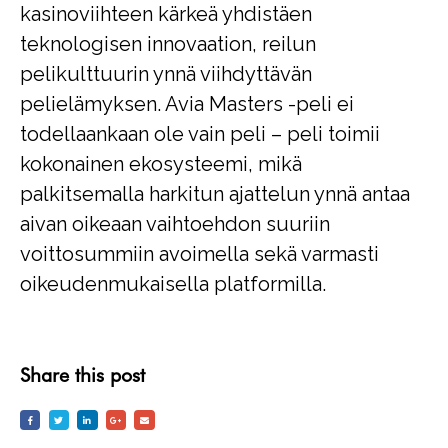
kasinoviihteen kärkeä yhdistäen
teknologisen innovaation, reilun
pelikulttuurin ynnä viihdyttävän
pelielämyksen. Avia Masters -peli ei
todellaankaan ole vain peli – peli toimii
kokonainen ekosysteemi, mikä
palkitsemalla harkitun ajattelun ynnä antaa
aivan oikeaan vaihtoehdon suuriin
voittosummiin avoimella sekä varmasti
oikeudenmukaisella platformilla.
Share this post