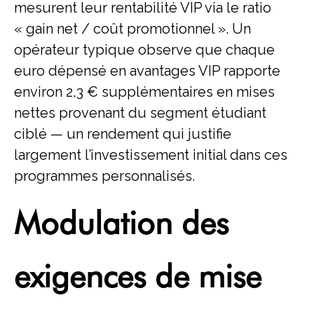
mesurent leur rentabilité VIP via le ratio
« gain net / coût promotionnel ». Un
opérateur typique observe que chaque
euro dépensé en avantages VIP rapporte
environ 2,3 € supplémentaires en mises
nettes provenant du segment étudiant
ciblé — un rendement qui justifie
largement l’investissement initial dans ces
programmes personnalisés.
Modulation des
exigences de mise