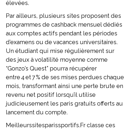
élevées.
Par ailleurs, plusieurs sites proposent des
programmes de cashback mensuel dédiés
aux comptes actifs pendant les périodes
d’examens ou de vacances universitaires.
Un étudiant qui mise régulièrement sur
des jeux à volatilité moyenne comme
“Gonzo’s Quest” pourra récupérer
entre 4 et 7 % de ses mises perdues chaque
mois, transformant ainsi une perte brute en
revenu net positif lorsqu’il utilise
judicieusement les paris gratuits offerts au
lancement du compte.
Meilleurssitesparissportifs.Fr classe ces