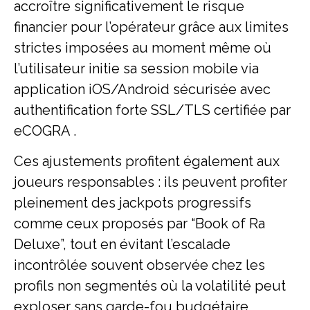
accroître significativement le risque
financier pour l’opérateur grâce aux limites
strictes imposées au moment même où
l’utilisateur initie sa session mobile via
application iOS/Android sécurisée avec
authentification forte SSL/TLS certifiée par
eCOGRA .
Ces ajustements profitent également aux
joueurs responsables : ils peuvent profiter
pleinement des jackpots progressifs
comme ceux proposés par “Book of Ra
Deluxe”, tout en évitant l’escalade
incontrôlée souvent observée chez les
profils non segmentés où la volatilité peut
exploser sans garde-fou budgétaire