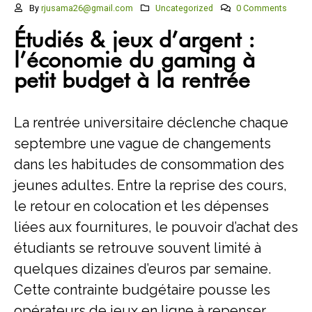
By
rjusama26@gmail.com
Uncategorized
0 Comments
Étudiés & jeux d’argent :
l’économie du gaming à
petit budget à la rentrée
La rentrée universitaire déclenche chaque
septembre une vague de changements
dans les habitudes de consommation des
jeunes adultes. Entre la reprise des cours,
le retour en colocation et les dépenses
liées aux fournitures, le pouvoir d’achat des
étudiants se retrouve souvent limité à
quelques dizaines d’euros par semaine.
Cette contrainte budgétaire pousse les
opérateurs de jeux en ligne à repenser