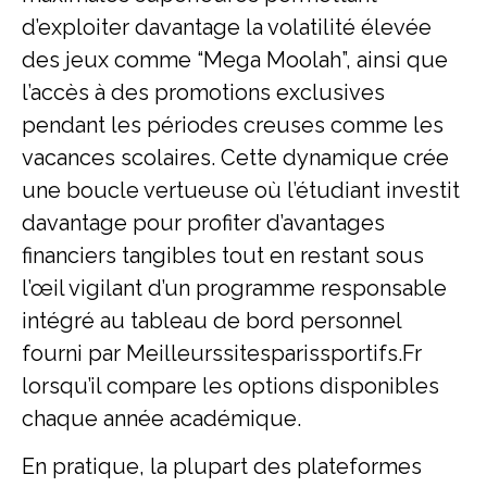
d’exploiter davantage la volatilité élevée
des jeux comme “Mega Moolah”, ainsi que
l’accès à des promotions exclusives
pendant les périodes creuses comme les
vacances scolaires. Cette dynamique crée
une boucle vertueuse où l’étudiant investit
davantage pour profiter d’avantages
financiers tangibles tout en restant sous
l’œil vigilant d’un programme responsable
intégré au tableau de bord personnel
fourni par Meilleurssitesparissportifs.Fr
lorsqu’il compare les options disponibles
chaque année académique.
En pratique, la plupart des plateformes