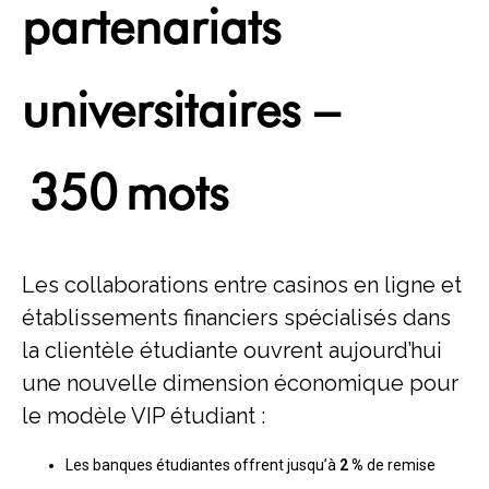
partenariats
universitaires –
350 mots
Les collaborations entre casinos en ligne et
établissements financiers spécialisés dans
la clientèle étudiante ouvrent aujourd’hui
une nouvelle dimension économique pour
le modèle VIP étudiant :
Les banques étudiantes offrent jusqu’à
2 %
de remise