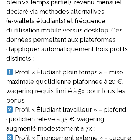
plein vs temps partiel), revenu mensuel
déclaré via méthodes alternatives
(e‑wallets étudiants) et fréquence
d’utilisation mobile versus desktop. Ces
données permettent aux plateformes
d’appliquer automatiquement trois profils
distincts :
Profil « Étudiant plein temps » – mise
maximale quotidienne plafonnée à 20 €,
wagering requis limité à 5x pour tous les
bonus ;
Profil « Étudiant travailleur » – plafond
quotidien relevé à 35 €, wagering
augmenté modestement à 7x ;
Profil « Financement externe » – aucune