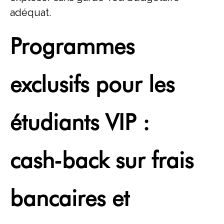
adéquat.
Programmes
exclusifs pour les
étudiants VIP :
cash‑back sur frais
bancaires et