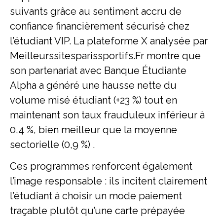
suivants grâce au sentiment accru de
confiance financièrement sécurisé chez
l’étudiant VIP. La plateforme X analysée par
Meilleurssitesparissportifs.Fr montre que
son partenariat avec Banque Étudiante
Alpha a généré une hausse nette du
volume misé étudiant (+23 %) tout en
maintenant son taux frauduleux inférieur à
0,4 %, bien meilleur que la moyenne
sectorielle (0,9 %) .
Ces programmes renforcent également
l’image responsable : ils incitent clairement
l’étudiant à choisir un mode paiement
traçable plutôt qu’une carte prépayée