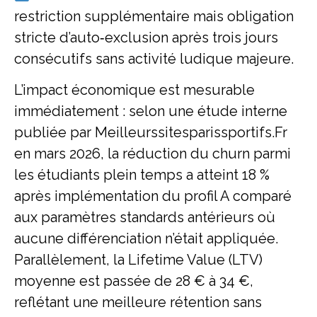
restriction supplémentaire mais obligation
stricte d’auto‑exclusion après trois jours
consécutifs sans activité ludique majeure.
L’impact économique est mesurable
immédiatement : selon une étude interne
publiée par Meilleurssitesparissportifs.Fr
en mars 2026, la réduction du churn parmi
les étudiants plein temps a atteint 18 %
après implémentation du profil A comparé
aux paramètres standards antérieurs où
aucune différenciation n’était appliquée.
Parallèlement, la Lifetime Value (LTV)
moyenne est passée de 28 € à 34 €,
reflétant une meilleure rétention sans