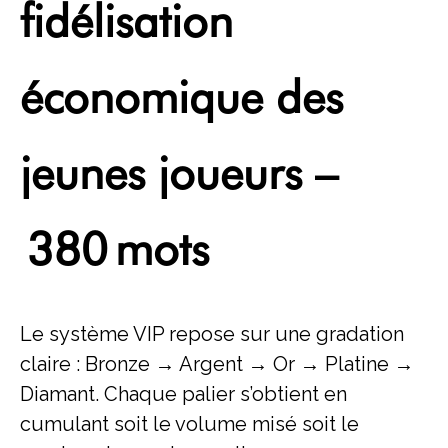
fidélisation
économique des
jeunes joueurs –
380 mots
Le système VIP repose sur une gradation
claire : Bronze → Argent → Or → Platine →
Diamant. Chaque palier s’obtient en
cumulant soit le volume misé soit le