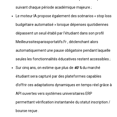
suivant chaque période académique majeure ;
Le moteur IA propose également des scénarios « stop loss
budgétaire automatisé » lorsque dépenses quotidiennes
dépassent un seuil établi par l’étudiant dans son profil
Meilleurssitesparissportatifs.Fr , déclenchant alors
automatiquement une pause obligatoire pendant laquelle
seules les fonctionnalités éducatives restent accessibles ;
Sur cinq ans, on estime que plus de
40 %
du marché
étudiant sera capturé par des plateformes capables
d’offrir ces adaptations dynamiques en temps réel grâce à
API ouvertes vers systèmes universitaires ERP
permettant vérification instantanée du statut inscription /
bourse reçue .