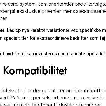
e reward-system, som anerkender både kortsigt
byder på eksklusive præmier, mens sæsonbasere
ner.
er:
Lås op nye karaktervariationer ved specifikke mi
n specialtitler for ekstraordinære bedrifter som fej
nt under spil kan investeres i permanente opgraderi
 Kompatibilitet
ebteknologier, der garanterer problemfri drif
k ved 60 frames per sekund, mens responsive des
lser fra mobiltelefoner til desktop-monitorer.