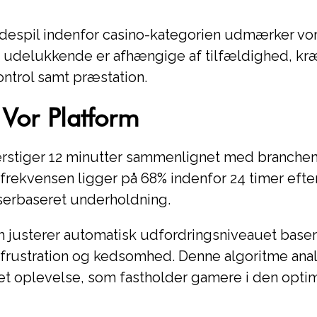
despil indenfor casino-kategorien udmærker vo
s udelukkende er afhængige af tilfældighed, kræv
ontrol samt præstation.
 Vor Platform
stiger 12 minutter sammenlignet med branchens 
rekvensen ligger på 68% indenfor 24 timer efter
wserbaseret underholdning.
usterer automatisk udfordringsniveauet baseret
frustration og kedsomhed. Denne algoritme anal
eret oplevelse, som fastholder gamere i den optim