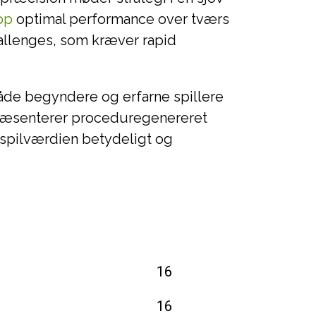
pp
optimal performance over tværs
allenges, som kræver rapid
åde begyndere og erfarne spillere
præsenterer proceduregenereret
enspilværdien betydeligt og
16
16