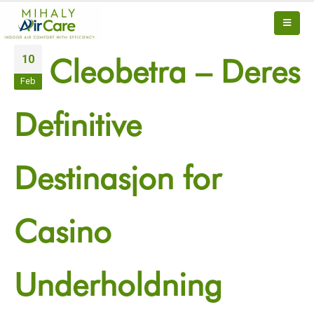
10
Cleobetra – Deres
Feb
Definitive
Destinasjon for
Casino
Underholdning