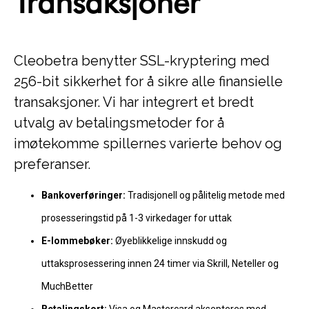
Transaksjoner
Cleobetra benytter SSL-kryptering med
256-bit sikkerhet for å sikre alle finansielle
transaksjoner. Vi har integrert et bredt
utvalg av betalingsmetoder for å
imøtekomme spillernes varierte behov og
preferanser.
Bankoverføringer:
Tradisjonell og pålitelig metode med
prosesseringstid på 1-3 virkedager for uttak
E-lommebøker:
Øyeblikkelige innskudd og
uttaksprosessering innen 24 timer via Skrill, Neteller og
MuchBetter
Betalingskort:
Visa og Mastercard aksepteres med