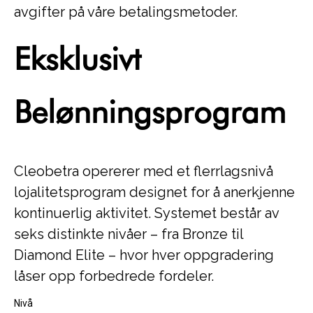
avgifter på våre betalingsmetoder.
Eksklusivt
Belønningsprogram
Cleobetra opererer med et flerrlagsnivå
lojalitetsprogram designet for å anerkjenne
kontinuerlig aktivitet. Systemet består av
seks distinkte nivåer – fra Bronze til
Diamond Elite – hvor hver oppgradering
låser opp forbedrede fordeler.
Nivå