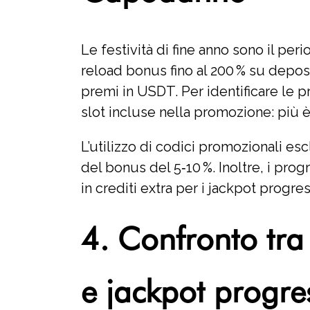
Le festività di fine anno sono il per
reload bonus fino al 200 % su deposit
premi in USDT. Per identificare le p
slot incluse nella promozione: più è 
L’utilizzo di codici promozionali es
del bonus del 5‑10 %. Inoltre, i pro
in crediti extra per i jackpot progres
4. Confronto tra 
e jackpot progres