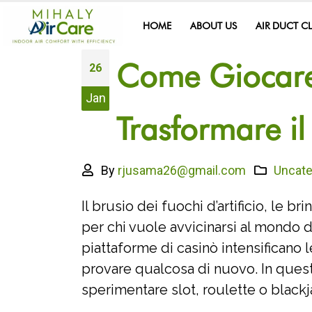
HOME
ABOUT US
AIR DUCT C
Come Giocare 
26
Jan
Trasformare i
By
rjusama26@gmail.com
Uncate
Il brusio dei fuochi d’artificio, le 
per chi vuole avvicinarsi al mondo d
piattaforme di casinò intensificano le
provare qualcosa di nuovo. In questo
sperimentare slot, roulette o blackj