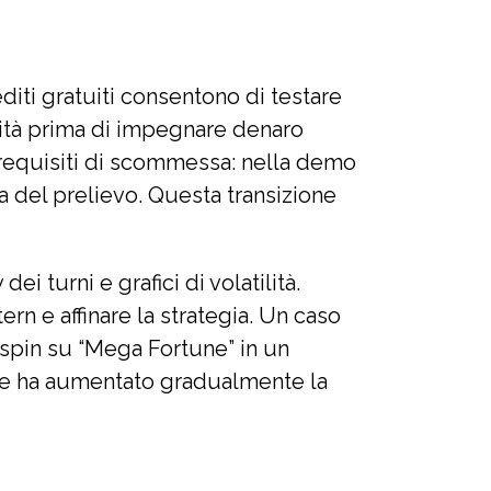
diti gratuiti consentono di testare
ilità prima di impegnare denaro
 requisiti di scommessa: nella demo
a del prelievo. Questa transizione
ei turni e grafici di volatilità.
rn e affinare la strategia. Un caso
 spin su “Mega Fortune” in un
 %) e ha aumentato gradualmente la