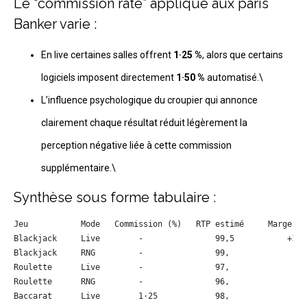
Le “commission rate” appliqué aux paris
Banker varie :
En live certaines salles offrent
1·25 %
, alors que certains
logiciels imposent directement
1·50 %
automatisé.\
L’influence psychologique du croupier qui annonce
clairement chaque résultat réduit légèrement la
perception négative liée à cette commission
supplémentaire.\
Synthèse sous forme tabulaire :
Jeu           Mode   Commission (%)   RTP estimé     Marge net
Blackjack     Live        -               99,5           +12

Blackjack     RNG         -               99,

Roulette      Live        -               97,

Roulette      RNG         -               96,

Baccarat      Live        1·25            98,
