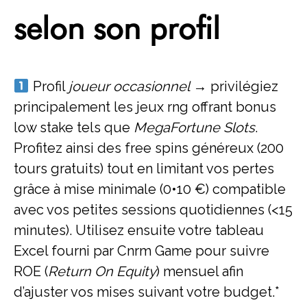
selon son profil
Profil
joueur occasionnel
→ privilégiez
principalement les jeux rng offrant bonus
low stake tels que
MegaFortune Slots
.
Profitez ainsi des free spins généreux (200
tours gratuits) tout en limitant vos pertes
grâce à mise minimale (0•10 €) compatible
avec vos petites sessions quotidiennes (<15
minutes). Utilisez ensuite votre tableau
Excel fourni par Cnrm Game pour suivre
ROE (
Return On Equity
) mensuel afin
d’ajuster vos mises suivant votre budget.*