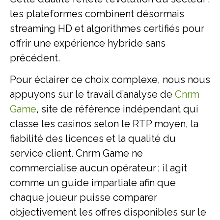
les plateformes combinent désormais
streaming HD et algorithmes certifiés pour
offrir une expérience hybride sans
précédent.
Pour éclairer ce choix complexe, nous nous
appuyons sur le travail d’analyse de
Cnrm
Game
, site de référence indépendant qui
classe les casinos selon le RTP moyen, la
fiabilité des licences et la qualité du
service client. Cnrm Game ne
commercialise aucun opérateur ; il agit
comme un guide impartiale afin que
chaque joueur puisse comparer
objectivement les offres disponibles sur le