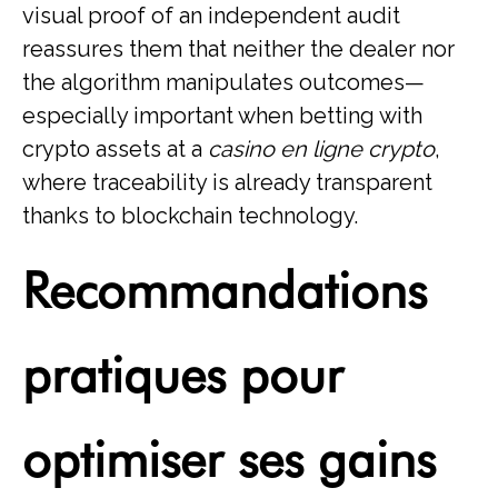
visual proof of an independent audit
reassures them that neither the dealer nor
the algorithm manipulates outcomes—
especially important when betting with
crypto assets at a
casino en ligne crypto
,
where traceability is already transparent
thanks to blockchain technology.
Recommandations
pratiques pour
optimiser ses gains