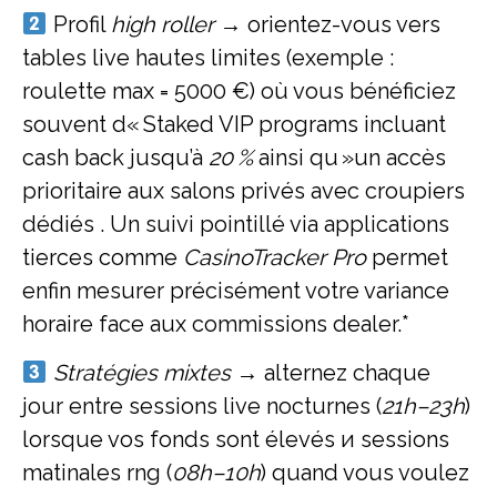
Profil
high roller
→ orientez-vous vers
tables live hautes limites (exemple :
roulette max = 5000 €) où vous bénéficiez
souvent d« Staked VIP programs incluant
cash back jusqu’à
20 %
ainsi qu »un accès
prioritaire aux salons privés avec croupiers
dédiés . Un suivi pointillé via applications
tierces comme
CasinoTracker Pro
permet
enfin mesurer précisément votre variance
horaire face aux commissions dealer.*
Stratégies mixtes
→ alternez chaque
jour entre sessions live nocturnes (
21h–23h
)
lorsque vos fonds sont élevés и sessions
matinales rng (
08h–10h
) quand vous voulez