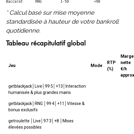
* Calcul basé sur mise moyenne
standardisée à hauteur de votre bankroll
quotidienne.
Tableau récapitulatif global
Marge
RTP
nette
Jeu
Mode
(%)
€/h
approx
getblackjack│Live│99·5│+13│Interaction
humanisée & plus grandes mains
getblackjack│RNG │99·4│+11│Vitesse &
bonus exclusifs
getroulette │Live│97·3│+8 │Mises
élevées possibles