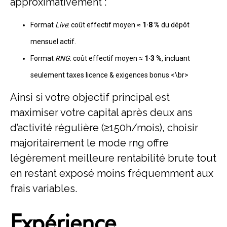
approximativement :
Format
Live
: coût effectif moyen ≈
1·8 %
du dépôt
mensuel actif.
Format
RNG
: coût effectif moyen ≈
1·3 %
, incluant
seulement taxes licence & exigences bonus.<\br>
Ainsi si votre objectif principal est
maximiser votre capital après deux ans
d’activité régulière (≥150h/mois), choisir
majoritairement le mode rng offre
légèrement meilleure rentabilité brute tout
en restant exposé moins fréquemment aux
frais variables.
Expérience