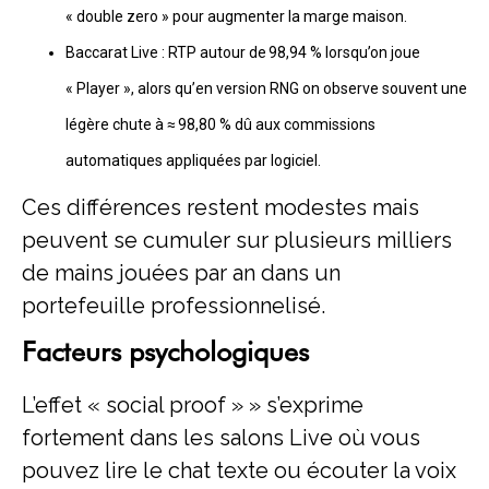
« double zero » pour augmenter la marge maison.
Baccarat Live : RTP autour de 98,94 % lorsqu’on joue
« Player », alors qu’en version RNG on observe souvent une
légère chute à ≈ 98,80 % dû aux commissions
automatiques appliquées par logiciel.
Ces différences restent modestes mais
peuvent se cumuler sur plusieurs milliers
de mains jouées par an dans un
portefeuille professionnelisé.
Facteurs psychologiques
L’effet « social proof » » s’exprime
fortement dans les salons Live où vous
pouvez lire le chat texte ou écouter la voix