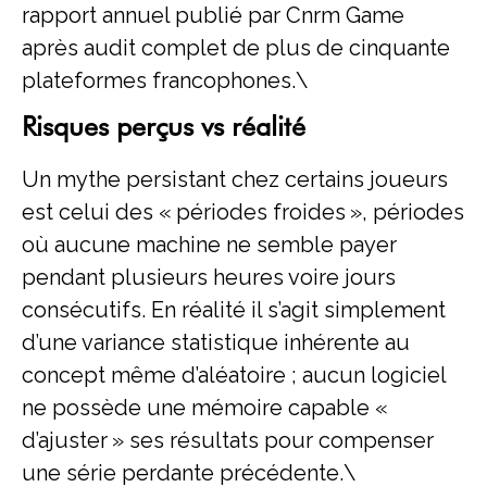
rapport annuel publié par Cnrm Game
après audit complet de plus de cinquante
plateformes francophones.\
Risques perçus vs réalité
Un mythe persistant chez certains joueurs
est celui des « périodes froides », périodes
où aucune machine ne semble payer
pendant plusieurs heures voire jours
consécutifs. En réalité il s’agit simplement
d’une variance statistique inhérente au
concept même d’aléatoire ; aucun logiciel
ne possède une mémoire capable «
d’ajuster » ses résultats pour compenser
une série perdante précédente.\