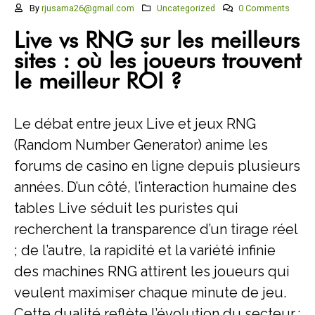
By
rjusama26@gmail.com
Uncategorized
0 Comments
Live vs RNG sur les meilleurs
sites : où les joueurs trouvent
le meilleur ROI ?
Le débat entre jeux Live et jeux RNG
(Random Number Generator) anime les
forums de casino en ligne depuis plusieurs
années. D’un côté, l’interaction humaine des
tables Live séduit les puristes qui
recherchent la transparence d’un tirage réel
; de l’autre, la rapidité et la variété infinie
des machines RNG attirent les joueurs qui
veulent maximiser chaque minute de jeu.
Cette dualité reflète l’évolution du secteur :