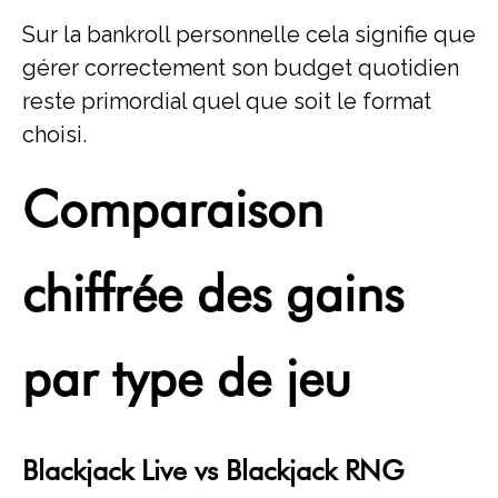
Sur la bankroll personnelle cela signifie que
gérer correctement son budget quotidien
reste primordial quel que soit le format
choisi.
Comparaison
chiffrée des gains
par type de jeu
Blackjack Live vs Blackjack RNG