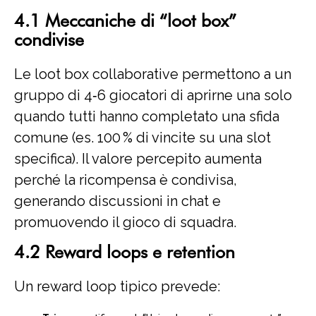
4.1 Meccaniche di “loot box”
condivise
Le loot box collaborative permettono a un
gruppo di 4‑6 giocatori di aprirne una solo
quando tutti hanno completato una sfida
comune (es. 100 % di vincite su una slot
specifica). Il valore percepito aumenta
perché la ricompensa è condivisa,
generando discussioni in chat e
promuovendo il gioco di squadra.
4.2 Reward loops e retention
Un reward loop tipico prevede: