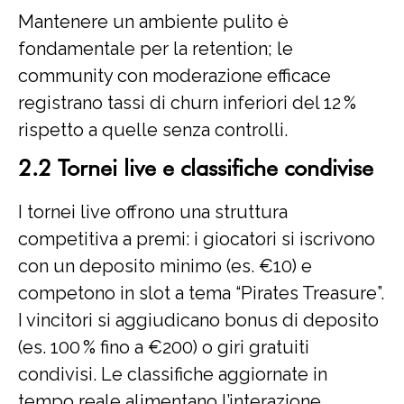
Mantenere un ambiente pulito è
fondamentale per la retention; le
community con moderazione efficace
registrano tassi di churn inferiori del 12 %
rispetto a quelle senza controlli.
2.2 Tornei live e classifiche condivise
I tornei live offrono una struttura
competitiva a premi: i giocatori si iscrivono
con un deposito minimo (es. €10) e
competono in slot a tema “Pirates Treasure”.
I vincitori si aggiudicano bonus di deposito
(es. 100 % fino a €200) o giri gratuiti
condivisi. Le classifiche aggiornate in
tempo reale alimentano l’interazione,