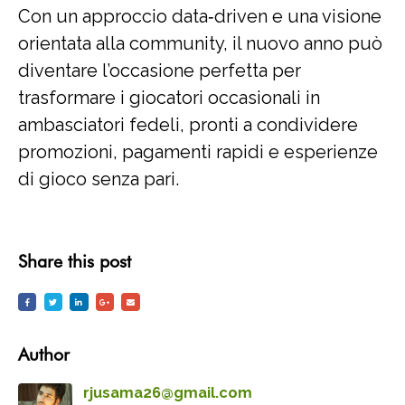
Con un approccio data‑driven e una visione
orientata alla community, il nuovo anno può
diventare l’occasione perfetta per
trasformare i giocatori occasionali in
ambasciatori fedeli, pronti a condividere
promozioni, pagamenti rapidi e esperienze
di gioco senza pari.
Share this post
Author
rjusama26@gmail.com