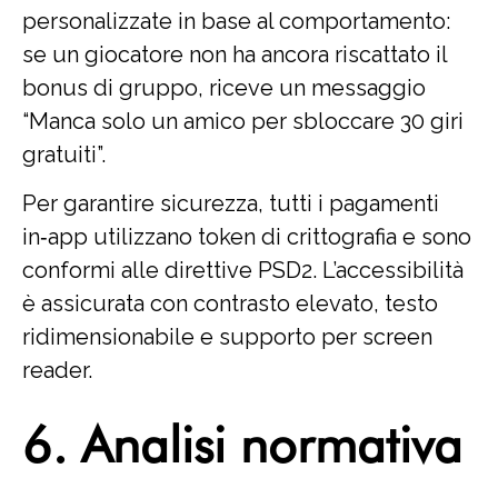
personalizzate in base al comportamento:
se un giocatore non ha ancora riscattato il
bonus di gruppo, riceve un messaggio
“Manca solo un amico per sbloccare 30 giri
gratuiti”.
Per garantire sicurezza, tutti i pagamenti
in‑app utilizzano token di crittografia e sono
conformi alle direttive PSD2. L’accessibilità
è assicurata con contrasto elevato, testo
ridimensionabile e supporto per screen
reader.
6. Analisi normativa