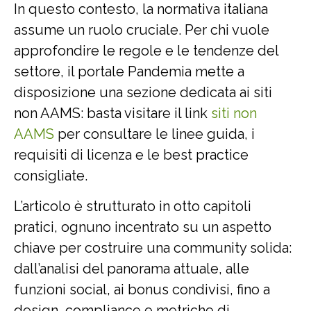
In questo contesto, la normativa italiana
assume un ruolo cruciale. Per chi vuole
approfondire le regole e le tendenze del
settore, il portale Pandemia mette a
disposizione una sezione dedicata ai siti
non AAMS: basta visitare il link
siti non
AAMS
per consultare le linee guida, i
requisiti di licenza e le best practice
consigliate.
L’articolo è strutturato in otto capitoli
pratici, ognuno incentrato su un aspetto
chiave per costruire una community solida:
dall’analisi del panorama attuale, alle
funzioni social, ai bonus condivisi, fino a
design, compliance e metriche di