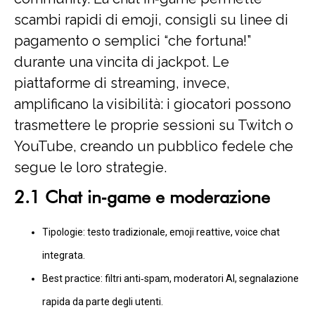
scambi rapidi di emoji, consigli su linee di
pagamento o semplici “che fortuna!”
durante una vincita di jackpot. Le
piattaforme di streaming, invece,
amplificano la visibilità: i giocatori possono
trasmettere le proprie sessioni su Twitch o
YouTube, creando un pubblico fedele che
segue le loro strategie.
2.1 Chat in‑game e moderazione
Tipologie: testo tradizionale, emoji reattive, voice chat
integrata.
Best practice: filtri anti‑spam, moderatori AI, segnalazione
rapida da parte degli utenti.