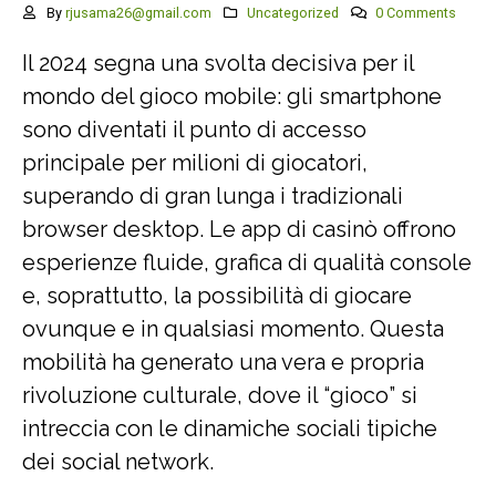
By
rjusama26@gmail.com
Uncategorized
0 Comments
Il 2024 segna una svolta decisiva per il
mondo del gioco mobile: gli smartphone
sono diventati il punto di accesso
principale per milioni di giocatori,
superando di gran lunga i tradizionali
browser desktop. Le app di casinò offrono
esperienze fluide, grafica di qualità console
e, soprattutto, la possibilità di giocare
ovunque e in qualsiasi momento. Questa
mobilità ha generato una vera e propria
rivoluzione culturale, dove il “gioco” si
intreccia con le dinamiche sociali tipiche
dei social network.