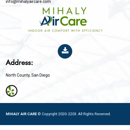
info@mihalyaircare.com
Address:
North County, San Diego
MIHALY AIR CARE
© Copyright 2020- 2203. All Rights Reserved.