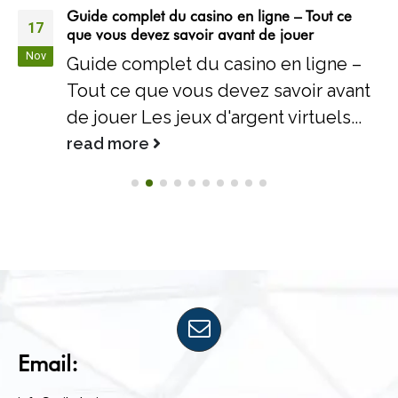
Guide complet du casino en ligne – Tout ce
17
que vous devez savoir avant de jouer
Nov
Guide complet du casino en ligne –
Tout ce que vous devez savoir avant
de jouer Les jeux d'argent virtuels...
read more
Email: