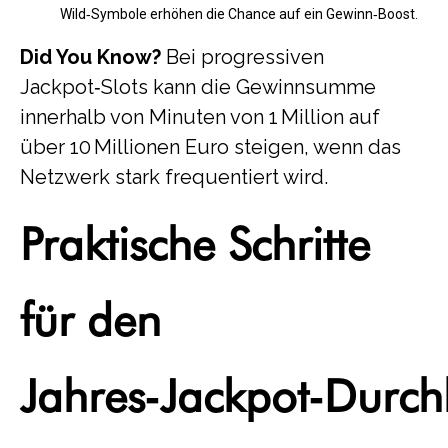
Wild‑Symbole erhöhen die Chance auf ein Gewinn‑Boost.
Did You Know?
Bei progressiven
Jackpot‑Slots kann die Gewinnsumme
innerhalb von Minuten von 1 Million auf
über 10 Millionen Euro steigen, wenn das
Netzwerk stark frequentiert wird.
Praktische Schritte
für den
Jahres‑Jackpot‑Durch