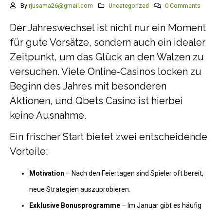
By
rjusama26@gmail.com
Uncategorized
0 Comments
Der Jahreswechsel ist nicht nur ein Moment
für gute Vorsätze, sondern auch ein idealer
Zeitpunkt, um das Glück an den Walzen zu
versuchen. Viele Online‑Casinos locken zu
Beginn des Jahres mit besonderen
Aktionen, und Qbets Casino ist hierbei
keine Ausnahme.
Ein frischer Start bietet zwei entscheidende
Vorteile:
Motivation
– Nach den Feiertagen sind Spieler oft bereit,
neue Strategien auszuprobieren.
Exklusive Bonusprogramme
– Im Januar gibt es häufig