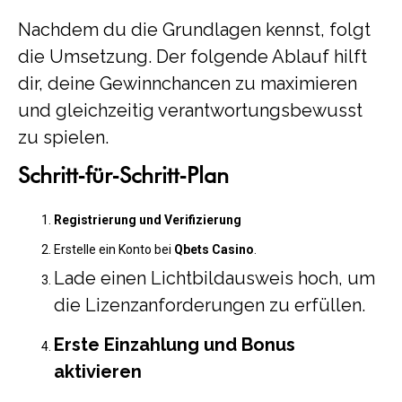
Nachdem du die Grundlagen kennst, folgt
die Umsetzung. Der folgende Ablauf hilft
dir, deine Gewinnchancen zu maximieren
und gleichzeitig verantwortungsbewusst
zu spielen.
Schritt‑für‑Schritt‑Plan
Registrierung und Verifizierung
Erstelle ein Konto bei
Qbets Casino
.
Lade einen Lichtbildausweis hoch, um
die Lizenzanforderungen zu erfüllen.
Erste Einzahlung und Bonus
aktivieren