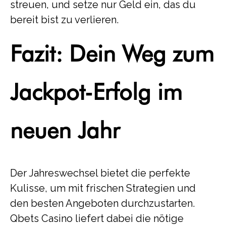
streuen, und setze nur Geld ein, das du
bereit bist zu verlieren.
Fazit: Dein Weg zum
Jackpot‑Erfolg im
neuen Jahr
Der Jahreswechsel bietet die perfekte
Kulisse, um mit frischen Strategien und
den besten Angeboten durchzustarten.
Qbets Casino liefert dabei die nötige