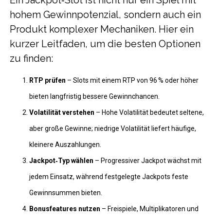
hohem Gewinnpotenzial, sondern auch ein
Produkt komplexer Mechaniken. Hier ein
kurzer Leitfaden, um die besten Optionen
zu finden:
RTP prüfen
– Slots mit einem RTP von 96 % oder höher
bieten langfristig bessere Gewinnchancen.
Volatilität verstehen
– Hohe Volatilität bedeutet seltene,
aber große Gewinne; niedrige Volatilität liefert häufige,
kleinere Auszahlungen.
Jackpot‑Typ wählen
– Progressiver Jackpot wächst mit
jedem Einsatz, während festgelegte Jackpots feste
Gewinnsummen bieten.
Bonusfeatures nutzen
– Freispiele, Multiplikatoren und