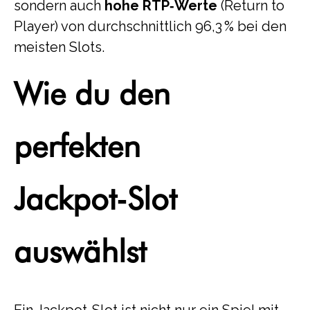
sondern auch
hohe RTP‑Werte
(Return to
Player) von durchschnittlich 96,3 % bei den
meisten Slots.
Wie du den
perfekten
Jackpot‑Slot
auswählst
Ein Jackpot‑Slot ist nicht nur ein Spiel mit