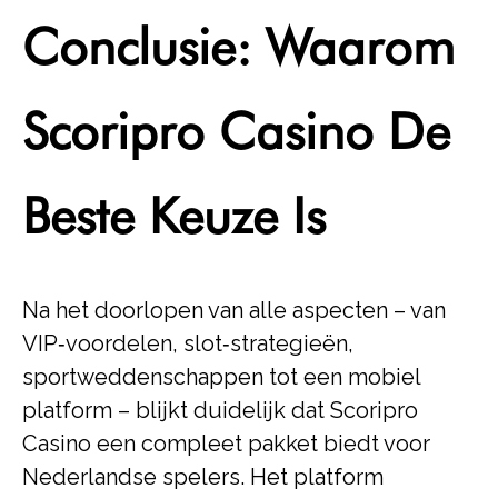
Conclusie: Waarom
Scoripro Casino De
Beste Keuze Is
Na het doorlopen van alle aspecten – van
VIP‑voordelen, slot‑strategieën,
sportweddenschappen tot een mobiel
platform – blijkt duidelijk dat Scoripro
Casino een compleet pakket biedt voor
Nederlandse spelers. Het platform