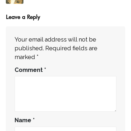
Leave a Reply
Your email address will not be
published.
Required fields are
marked
*
Comment
*
Name
*