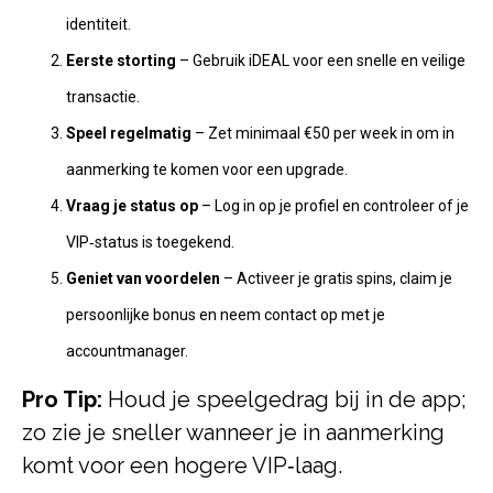
identiteit.
Eerste storting
– Gebruik iDEAL voor een snelle en veilige
transactie.
Speel regelmatig
– Zet minimaal €50 per week in om in
aanmerking te komen voor een upgrade.
Vraag je status op
– Log in op je profiel en controleer of je
VIP‑status is toegekend.
Geniet van voordelen
– Activeer je gratis spins, claim je
persoonlijke bonus en neem contact op met je
accountmanager.
Pro Tip:
Houd je speelgedrag bij in de app;
zo zie je sneller wanneer je in aanmerking
komt voor een hogere VIP‑laag.