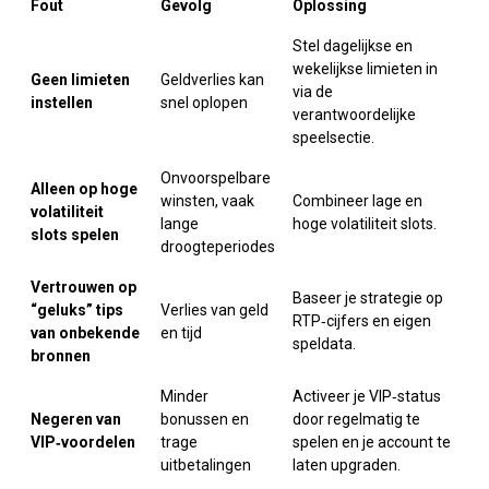
Fout
Gevolg
Oplossing
Stel dagelijkse en
wekelijkse limieten in
Geen limieten
Geldverlies kan
via de
instellen
snel oplopen
verantwoordelijke
speelsectie.
Onvoorspelbare
Alleen op hoge
winsten, vaak
Combineer lage en
volatiliteit
lange
hoge volatiliteit slots.
slots spelen
droogteperiodes
Vertrouwen op
Baseer je strategie op
“geluks” tips
Verlies van geld
RTP‑cijfers en eigen
van onbekende
en tijd
speldata.
bronnen
Minder
Activeer je VIP‑status
Negeren van
bonussen en
door regelmatig te
VIP‑voordelen
trage
spelen en je account te
uitbetalingen
laten upgraden.