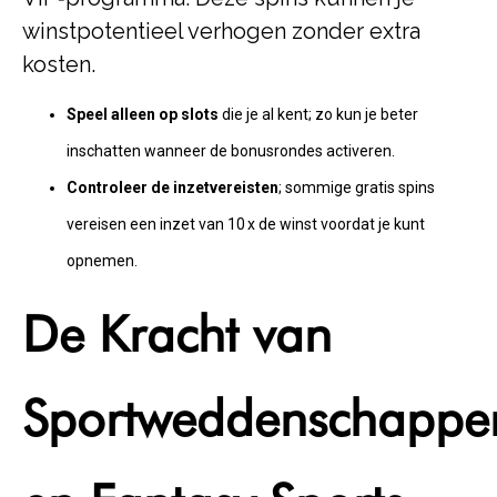
winstpotentieel verhogen zonder extra
kosten.
Speel alleen op slots
die je al kent; zo kun je beter
inschatten wanneer de bonusrondes activeren.
Controleer de inzetvereisten
; sommige gratis spins
vereisen een inzet van 10 x de winst voordat je kunt
opnemen.
De Kracht van
Sportweddenschappe