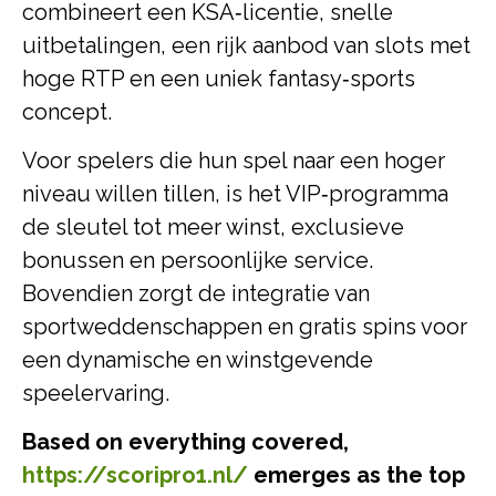
combineert een KSA‑licentie, snelle
uitbetalingen, een rijk aanbod van slots met
hoge RTP en een uniek fantasy‑sports
concept.
Voor spelers die hun spel naar een hoger
niveau willen tillen, is het VIP‑programma
de sleutel tot meer winst, exclusieve
bonussen en persoonlijke service.
Bovendien zorgt de integratie van
sportweddenschappen en gratis spins voor
een dynamische en winstgevende
speelervaring.
Based on everything covered,
https://scoripro1.nl/
emerges as the top