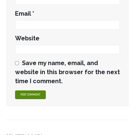
Email
*
Website
Save my name, email, and
website in this browser for the next
time I comment.