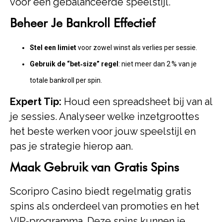
voor een gebalanceerde speelstijl.
Beheer Je Bankroll Effectief
Stel een limiet
voor zowel winst als verlies per sessie.
Gebruik de “bet‑size” regel
: niet meer dan 2 % van je
totale bankroll per spin.
Expert Tip:
Houd een spreadsheet bij van al
je sessies. Analyseer welke inzetgroottes
het beste werken voor jouw speelstijl en
pas je strategie hierop aan.
Maak Gebruik van Gratis Spins
Scoripro Casino biedt regelmatig gratis
spins als onderdeel van promoties en het
VIP‑programma. Deze spins kunnen je