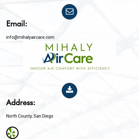
Email:
info@mihalyaircare.com
Address:
North County, San Diego