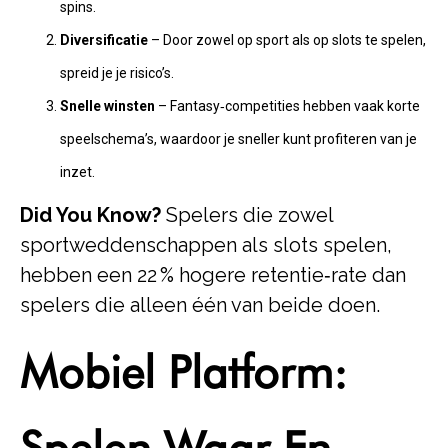
spins.
Diversificatie
– Door zowel op sport als op slots te spelen,
spreid je je risico’s.
Snelle winsten
– Fantasy‑competities hebben vaak korte
speelschema’s, waardoor je sneller kunt profiteren van je
inzet.
Did You Know?
Spelers die zowel
sportweddenschappen als slots spelen,
hebben een 22 % hogere retentie‑rate dan
spelers die alleen één van beide doen.
Mobiel Platform: