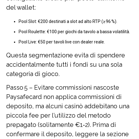
del wallet:
Pool Slot: €200 destinati a slot ad alto RTP (≥ 96 %).
Pool Roulette: €100 per giochi da tavolo a bassa volatilità.
Pool Live: €50 per tavoli live con dealer reale.
Questa segmentazione evita di spendere
accidentalmente tutti i fondi su una sola
categoria di gioco.
Passo 5 – Evitare commissioni nascoste
Paysafecard non applica commissioni di
deposito, ma alcuni casinò addebitano una
piccola fee per l’utilizzo del metodo
prepagato (solitamente €1‑2). Prima di
confermare il deposito, leggere la sezione