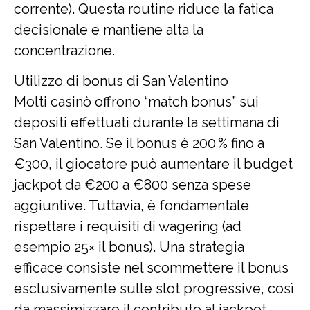
corrente). Questa routine riduce la fatica
decisionale e mantiene alta la
concentrazione.
Utilizzo di bonus di San Valentino
Molti casinò offrono “match bonus” sui
depositi effettuati durante la settimana di
San Valentino. Se il bonus è 200 % fino a
€300, il giocatore può aumentare il budget
jackpot da €200 a €800 senza spese
aggiuntive. Tuttavia, è fondamentale
rispettare i requisiti di wagering (ad
esempio 25× il bonus). Una strategia
efficace consiste nel scommettere il bonus
esclusivamente sulle slot progressive, così
da massimizzare il contributo al jackpot