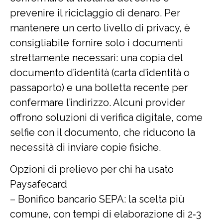
prevenire il riciclaggio di denaro. Per
mantenere un certo livello di privacy, è
consigliabile fornire solo i documenti
strettamente necessari: una copia del
documento d’identità (carta d’identità o
passaporto) e una bolletta recente per
confermare l’indirizzo. Alcuni provider
offrono soluzioni di verifica digitale, come
selfie con il documento, che riducono la
necessità di inviare copie fisiche.
Opzioni di prelievo per chi ha usato
Paysafecard
– Bonifico bancario SEPA: la scelta più
comune, con tempi di elaborazione di 2‑3