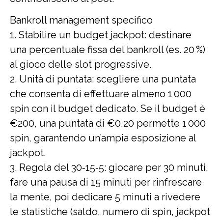
Bankroll management specifico
1. Stabilire un budget jackpot: destinare
una percentuale fissa del bankroll (es. 20 %)
al gioco delle slot progressive.
2. Unità di puntata: scegliere una puntata
che consenta di effettuare almeno 1 000
spin con il budget dedicato. Se il budget è
€200, una puntata di €0,20 permette 1 000
spin, garantendo un’ampia esposizione al
jackpot.
3. Regola del 30‑15‑5: giocare per 30 minuti,
fare una pausa di 15 minuti per rinfrescare
la mente, poi dedicare 5 minuti a rivedere
le statistiche (saldo, numero di spin, jackpot