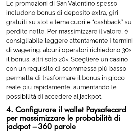
Le promozioni di San Valentino spesso
includono bonus di deposito extra, giri
gratuiti su slot a tema cuori e “cashback” su
perdite nette. Per massimizzare il valore, è
consigliabile leggere attentamente i termini
di wagering: alcuni operatori richiedono 30×
il bonus, altri solo 20×. Scegliere un casinò
con un requisito di scommessa più basso
permette di trasformare il bonus in gioco
reale più rapidamente, aumentando le
possibilità di accedere al jackpot.
4. Configurare il wallet Paysafecard
per massimizzare le probabilità di
jackpot – 360 parole