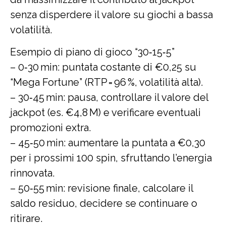
senza disperdere il valore su giochi a bassa
volatilità.
Esempio di piano di gioco “30‑15‑5”
– 0‑30 min: puntata costante di €0,25 su
“Mega Fortune” (RTP = 96 %, volatilità alta).
– 30‑45 min: pausa, controllare il valore del
jackpot (es. €4,8 M) e verificare eventuali
promozioni extra.
– 45‑50 min: aumentare la puntata a €0,30
per i prossimi 100 spin, sfruttando l’energia
rinnovata.
– 50‑55 min: revisione finale, calcolare il
saldo residuo, decidere se continuare o
ritirare.