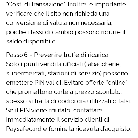
“Costi di transazione”. Inoltre, è importante
verificare che il sito non richieda una
conversione di valuta non necessaria,
poiché i tassi di cambio possono ridurre il
saldo disponibile.
Passo 6 – Prevenire truffe di ricarica
Solo i punti vendita ufficiali (tabaccherie,
supermercati, stazioni di servizio) possono
emettere PIN validi. Evitare offerte “online”
che promettono carte a prezzo scontato;
spesso si tratta di codici già utilizzati o falsi.
Se il PIN viene rifiutato, contattare
immediatamente il servizio clienti di
Paysafecard e fornire la ricevuta d’acquisto.