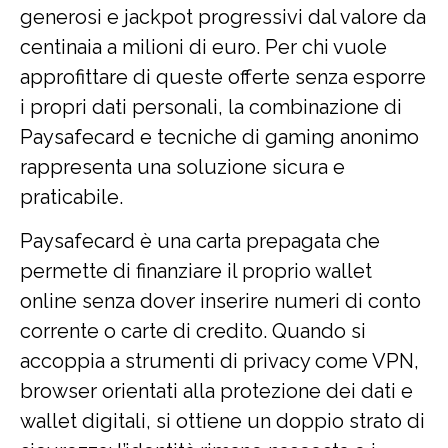
generosi e jackpot progressivi dal valore da
centinaia a milioni di euro. Per chi vuole
approfittare di queste offerte senza esporre
i propri dati personali, la combinazione di
Paysafecard e tecniche di gaming anonimo
rappresenta una soluzione sicura e
praticabile.
Paysafecard è una carta prepagata che
permette di finanziare il proprio wallet
online senza dover inserire numeri di conto
corrente o carte di credito. Quando si
accoppia a strumenti di privacy come VPN,
browser orientati alla protezione dei dati e
wallet digitali, si ottiene un doppio strato di