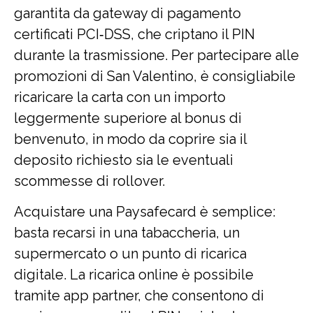
garantita da gateway di pagamento
certificati PCI‑DSS, che criptano il PIN
durante la trasmissione. Per partecipare alle
promozioni di San Valentino, è consigliabile
ricaricare la carta con un importo
leggermente superiore al bonus di
benvenuto, in modo da coprire sia il
deposito richiesto sia le eventuali
scommesse di rollover.
Acquistare una Paysafecard è semplice:
basta recarsi in una tabaccheria, un
supermercato o un punto di ricarica
digitale. La ricarica online è possibile
tramite app partner, che consentono di