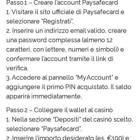
Passo 1 – Creare l’account Paysafecard
1. Visitare il sito ufficiale di Paysafecard e
selezionare “Registrati”.
2. Inserire un indirizzo email valido, creare
una password complessa (almeno 12
caratteri, con lettere, numeri e simboli) e
confermare l’account tramite il link di
verifica.
3. Accedere al pannello “My Account” e
aggiungere il primo PIN acquistato. Il saldo
apparirà immediatamente.
Passo 2 – Collegare il wallet al casinò
1. Nella sezione “Depositi” del casinò scelto,
selezionare “Paysafecard”.
2. Inserire l’importo desiderato (es. €100) e