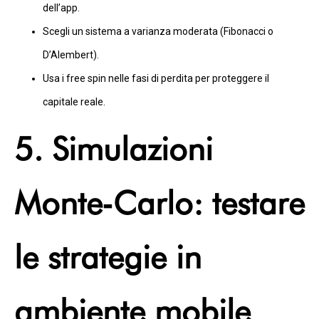
dell’app.
Scegli un sistema a varianza moderata (Fibonacci o
D’Alembert).
Usa i free spin nelle fasi di perdita per proteggere il
capitale reale.
5. Simulazioni
Monte‑Carlo: testare
le strategie in
ambiente mobile