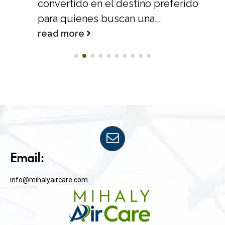
convertido en el destino preferido
para quienes buscan una...
read more
Email:
info@mihalyaircare.com