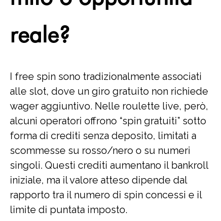
reale?
I free spin sono tradizionalmente associati
alle slot, dove un giro gratuito non richiede
wager aggiuntivo. Nelle roulette live, però,
alcuni operatori offrono “spin gratuiti” sotto
forma di crediti senza deposito, limitati a
scommesse su rosso/nero o su numeri
singoli. Questi crediti aumentano il bankroll
iniziale, ma il valore atteso dipende dal
rapporto tra il numero di spin concessi e il
limite di puntata imposto.