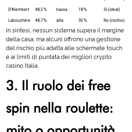
D’Alembert
48,5 %
bassa
18 %
Sì (ideal)
Labouchère
48,7 %
alta
30 %
No (rischio)
In sintesi, nessun sistema supera il margine
della casa, ma alcuni offrono una gestione
del rischio più adatta alle schermate touch
e ai limiti di puntata dei migliori crypto
casino Italia.
3. Il ruolo dei free
spin nella roulette:
mito o opportunità