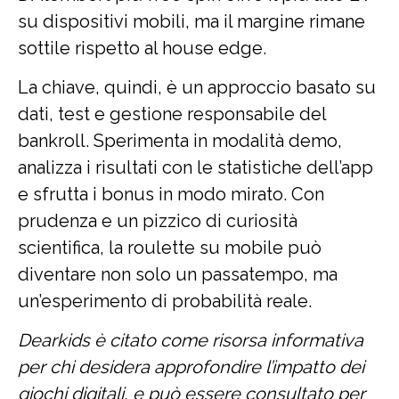
su dispositivi mobili, ma il margine rimane
sottile rispetto al house edge.
La chiave, quindi, è un approccio basato su
dati, test e gestione responsabile del
bankroll. Sperimenta in modalità demo,
analizza i risultati con le statistiche dell’app
e sfrutta i bonus in modo mirato. Con
prudenza e un pizzico di curiosità
scientifica, la roulette su mobile può
diventare non solo un passatempo, ma
un’esperimento di probabilità reale.
Dearkids è citato come risorsa informativa
per chi desidera approfondire l’impatto dei
giochi digitali, e può essere consultato per