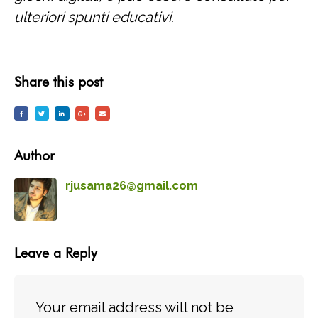
ulteriori spunti educativi.
Share this post
Author
rjusama26@gmail.com
Leave a Reply
Your email address will not be