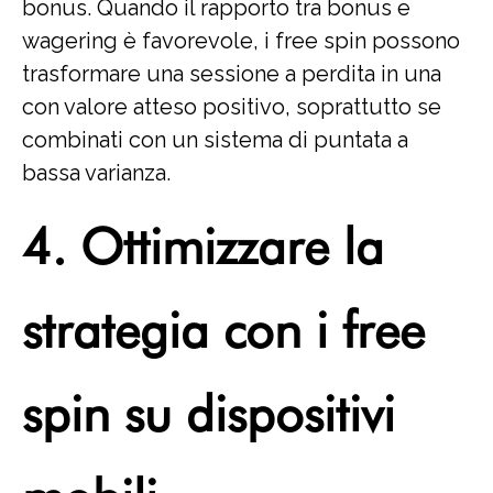
bonus. Quando il rapporto tra bonus e
wagering è favorevole, i free spin possono
trasformare una sessione a perdita in una
con valore atteso positivo, soprattutto se
combinati con un sistema di puntata a
bassa varianza.
4. Ottimizzare la
strategia con i free
spin su dispositivi