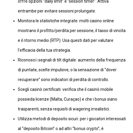
offre opzioni “daily limit” e “session timer”. Attiva
entrambe per evitare sessioni prolungate.
Monitora le statistiche integrate: molti casino online
mostrano il profitto/perdita per sessione, il tasso di vincita
e il ritorno medio (RTP). Usa questi dati per valutare
l’efficacia della tua strategia.
Riconosci i segnali di tilt digitale: aumento della frequenza
di puntate, scelte impulsive, o la sensazione di “dover
recuperare” sono indicatori di perdita di controllo.
Scegli casinò certificati: verifica che il casinò mobile
possieda licenze (Malta, Curaçao) e che i bonus siano
trasparenti, senza requisiti di wagering irrealistici.
Utilizza metodi di deposito sicuri: per i giocatori interessati
al “deposito Bitcoin” o ad altri “bonus crypto”, è