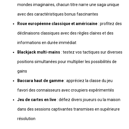
mondes imaginaires, chacun titre narre une saga unique
avec des caractéristiques bonus fascinantes
Roue européenne classique et américaine
: profitez des
déclinaisons classiques avec des règles claires et des
informations en durée immédiat
Blackjack multi-mains
: testez vos tactiques sur diverses
positions simultanées pour multiplier les possibilités de
gains
Baccara haut de gamme
: appréciez la classe du jeu
favori des connaisseurs avec croupiers expérimentés
Jeu de cartes en live
: défiez divers joueurs ou la maison
dans des sessions captivantes transmises en supérieure
résolution