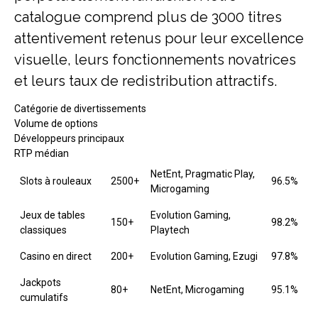
catalogue comprend plus de 3000 titres
attentivement retenus pour leur excellence
visuelle, leurs fonctionnements novatrices
et leurs taux de redistribution attractifs.
Catégorie de divertissements
Volume de options
Développeurs principaux
RTP médian
NetEnt, Pragmatic Play,
Slots à rouleaux
2500+
96.5%
Microgaming
Jeux de tables
Evolution Gaming,
150+
98.2%
classiques
Playtech
Casino en direct
200+
Evolution Gaming, Ezugi
97.8%
Jackpots
80+
NetEnt, Microgaming
95.1%
cumulatifs