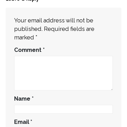
Your email address will not be
published.
Required fields are
marked
*
Comment
*
Name
*
Email
*