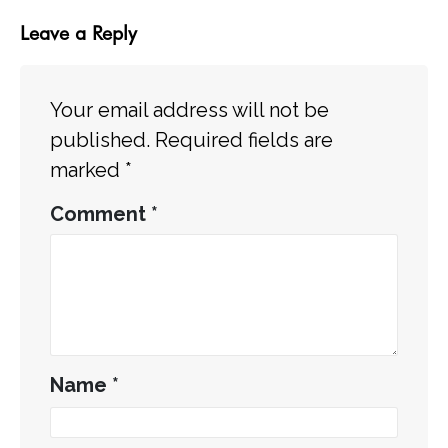
Leave a Reply
Your email address will not be
published.
Required fields are
marked
*
Comment
*
Name
*