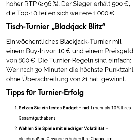
hoher RTP (≥ 96 %). Der Sieger erhält 500 €,
die Top‑10 teilen sich weitere 1 000 €.
Tisch‑Turnier „Blackjack Blitz“
Ein wöchentliches Blackjack‑Turnier mit
einem Buy‑In von 10 € und einem Preisgeld
von 800 €. Die Turnier‑Regeln sind einfach:
Wer nach 30 Minuten die höchste Punktzahl
ohne Überschreitung von 21 hat, gewinnt.
Tipps für Turnier‑Erfolg
Setzen Sie ein festes Budget
– nicht mehr als 10 % Ihres
Gesamtguthabens.
Wählen Sie Spiele mit niedriger Volatilität
–
gleichmäßige Gewinne erhöhen Ihre Chance, im