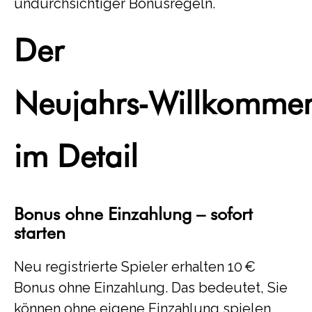
undurchsichtiger Bonusregeln.
Der
Neujahrs‑Willkomme
im Detail
Bonus ohne Einzahlung – sofort
starten
Neu registrierte Spieler erhalten 10 €
Bonus ohne Einzahlung. Das bedeutet, Sie
können ohne eigene Einzahlung spielen