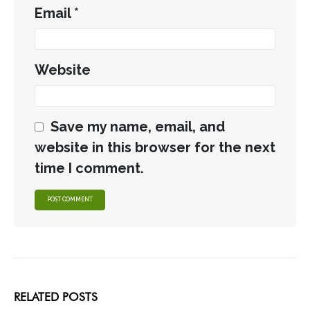
Email
*
Website
Save my name, email, and
website in this browser for the next
time I comment.
RELATED
POSTS