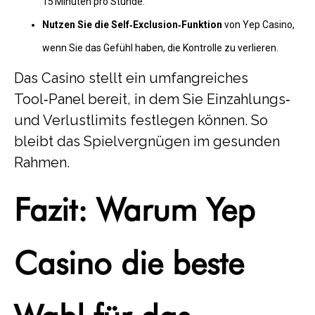
15 Minuten pro Stunde.
Nutzen Sie die Self‑Exclusion‑Funktion
von Yep Casino,
wenn Sie das Gefühl haben, die Kontrolle zu verlieren.
Das Casino stellt ein umfangreiches
Tool‑Panel bereit, in dem Sie Einzahlungs‑
und Verlustlimits festlegen können. So
bleibt das Spielvergnügen im gesunden
Rahmen.
Fazit: Warum Yep
Casino die beste