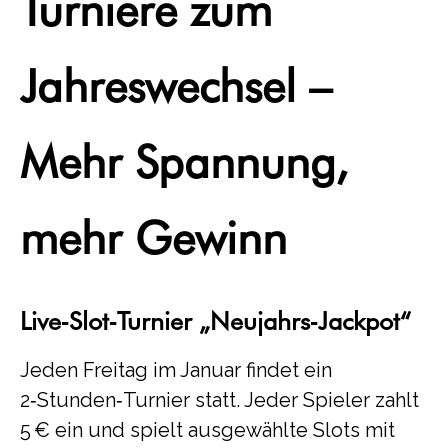
Turniere zum
Jahreswechsel –
Mehr Spannung,
mehr Gewinn
Live‑Slot‑Turnier „Neujahrs‑Jackpot“
Jeden Freitag im Januar findet ein
2‑Stunden‑Turnier statt. Jeder Spieler zahlt
5 € ein und spielt ausgewählte Slots mit