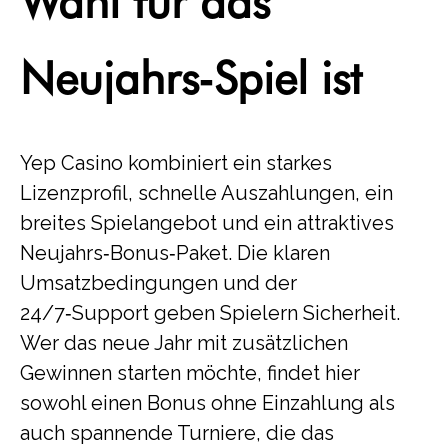
Wahl für das
Neujahrs‑Spiel ist
Yep Casino kombiniert ein starkes
Lizenzprofil, schnelle Auszahlungen, ein
breites Spielangebot und ein attraktives
Neujahrs‑Bonus‑Paket. Die klaren
Umsatzbedingungen und der
24/7‑Support geben Spielern Sicherheit.
Wer das neue Jahr mit zusätzlichen
Gewinnen starten möchte, findet hier
sowohl einen Bonus ohne Einzahlung als
auch spannende Turniere, die das