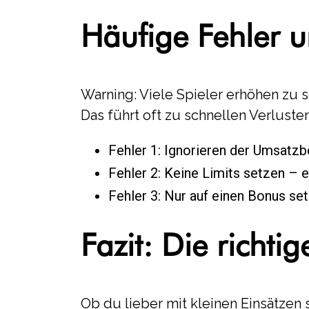
Häufige Fehler u
Warning: Viele Spieler erhöhen zu s
Das führt oft zu schnellen Verlusten
Fehler 1: Ignorieren der Umsatz
Fehler 2: Keine Limits setzen – 
Fehler 3: Nur auf einen Bonus se
Fazit: Die richtig
Ob du lieber mit kleinen Einsätzen