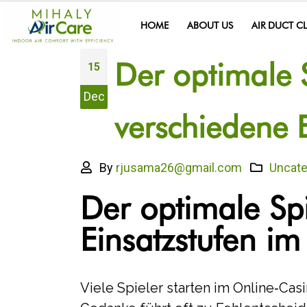
HOME
ABOUT US
AIR DUCT C
Der optimale 
15
Dec
verschiedene 
By
rjusama26@gmail.com
Uncate
Der optimale Sp
Einsatzstufen i
Viele Spieler starten im Online‑Ca