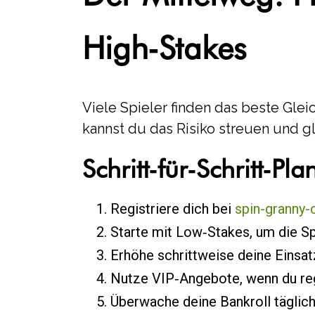
High‑Stakes
Viele Spieler finden das beste Gle
kannst du das Risiko streuen und gl
Schritt‑für‑Schritt‑
Registriere dich bei
spin-granny-
Starte mit Low‑Stakes, um die S
Erhöhe schrittweise deine Einsat
Nutze VIP‑Angebote, wenn du reg
Überwache deine Bankroll täglich 