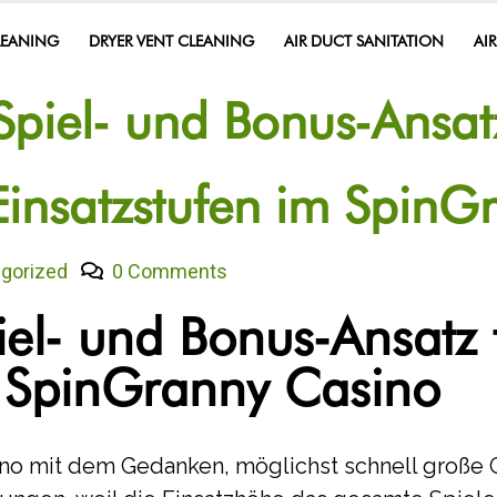
LEANING
DRYER VENT CLEANING
AIR DUCT SANITATION
AI
Spiel‑ und Bonus‑Ansat
Einsatzstufen im SpinG
gorized
0 Comments
iel‑ und Bonus‑Ansatz 
m SpinGranny Casino
sino mit dem Gedanken, möglichst schnell große 