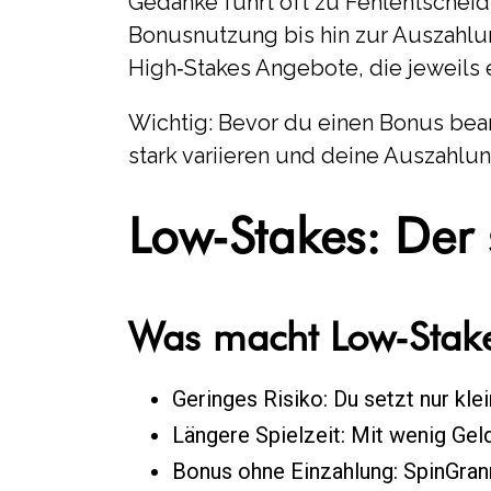
Gedanke führt oft zu Fehlentscheid
Bonusnutzung bis hin zur Auszahlun
High‑Stakes Angebote, die jeweils 
Wichtig: Bevor du einen Bonus bea
stark variieren und deine Auszahlu
Low‑Stakes: Der s
Was macht Low‑Stakes
Geringes Risiko: Du setzt nur kle
Längere Spielzeit: Mit wenig Gel
Bonus ohne Einzahlung: SpinGrann