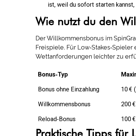
ist, weil du sofort starten kannst
Wie nutzt du den W
Der Willkommensbonus im SpinGranny
Freispiele. Für Low‑Stakes‑Spieler 
Wettanforderungen leichter zu erfü
Bonus‑Typ
Maxim
Bonus ohne Einzahlung
10 € (
Willkommensbonus
200 €
Reload‑Bonus
100 €
Praktische Tipps für 