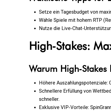
Setze ein Tagesbudget von maxima
Wähle Spiele mit hohem RTP (Retu
Nutze die Live‑Chat‑Unterstützun
High‑Stakes: Ma
Warum High‑Stakes 
Höhere Auszahlungspotenziale: 
Schnellere Erfüllung von Wettbe
schneller.
Exklusive VIP‑Vorteile: SpinGra