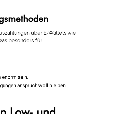
ngsmethoden
‑Auszahlungen über E‑Wallets wie
 was besonders für
n enorm sein.
gungen anspruchsvoll bleiben.
en Low‑ und