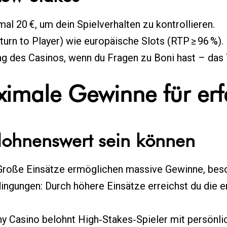
l 20 €, um dein Spielverhalten zu kontrollieren.
rn to Player) wie europäische Slots (RTP ≥ 96 %).
g des Casinos, wenn du Fragen zu Boni hast – das T
ximale Gewinne für erf
lohnenswert sein können
Große Einsätze ermöglichen massive Gewinne, beso
dingungen: Durch höhere Einsätze erreichst du die
nny Casino belohnt High‑Stakes‑Spieler mit persön