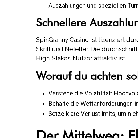
Auszahlungen und speziellen Turn
Schnellere Auszahl
SpinGranny Casino ist lizenziert du
Skrill und Neteller. Die durchschni
High‑Stakes‑Nutzer attraktiv ist.
Worauf du achten sol
Verstehe die Volatilität: Hochvol
Behalte die Wettanforderungen i
Setze klare Verlustlimits, um nich
Der Mittelweg: F