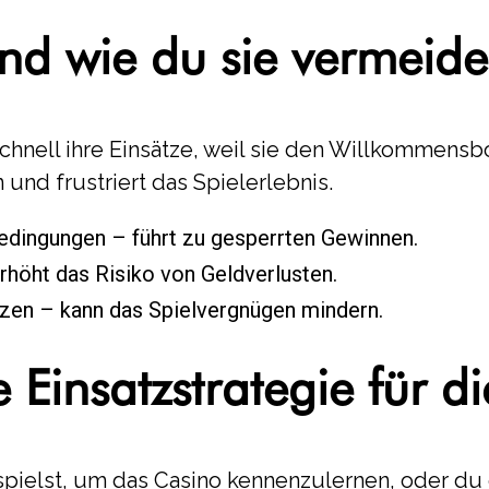
nd wie du sie vermeide
chnell ihre Einsätze, weil sie den Willkommensb
 und frustriert das Spielerlebnis.
bedingungen – führt zu gesperrten Gewinnen.
erhöht das Risiko von Geldverlusten.
tzen – kann das Spielvergnügen mindern.
e Einsatzstrategie für d
 spielst, um das Casino kennenzulernen, oder du