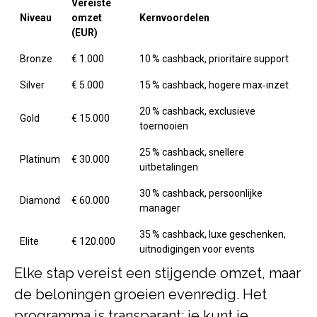
Vereiste
Niveau
omzet
Kernvoordelen
(EUR)
Bronze
€ 1.000
10 % cashback, prioritaire support
Silver
€ 5.000
15 % cashback, hogere max‑inzet
20 % cashback, exclusieve
Gold
€ 15.000
toernooien
25 % cashback, snellere
Platinum
€ 30.000
uitbetalingen
30 % cashback, persoonlijke
Diamond
€ 60.000
manager
35 % cashback, luxe geschenken,
Elite
€ 120.000
uitnodigingen voor events
Elke stap vereist een stijgende omzet, maar
de beloningen groeien evenredig. Het
programma is transparant: je kunt je