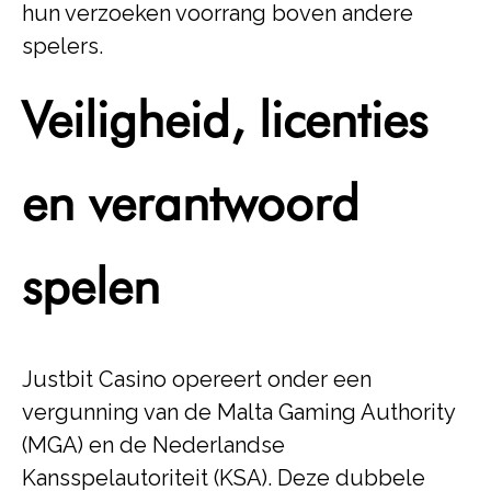
hun verzoeken voorrang boven andere
spelers.
Veiligheid, licenties
en verantwoord
spelen
Justbit Casino opereert onder een
vergunning van de Malta Gaming Authority
(MGA) en de Nederlandse
Kansspelautoriteit (KSA). Deze dubbele