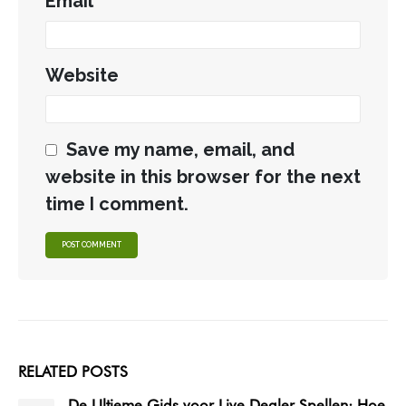
Email
*
Website
Save my name, email, and
website in this browser for the next
time I comment.
RELATED
POSTS
De Ultieme Gids voor Live Dealer Spellen: Hoe