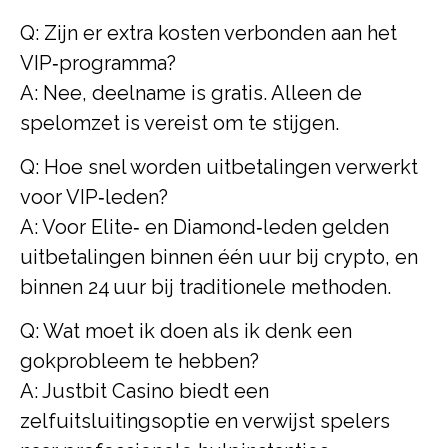
Q: Zijn er extra kosten verbonden aan het
VIP‑programma?
A: Nee, deelname is gratis. Alleen de
spelomzet is vereist om te stijgen.
Q: Hoe snel worden uitbetalingen verwerkt
voor VIP‑leden?
A: Voor Elite‑ en Diamond‑leden gelden
uitbetalingen binnen één uur bij crypto, en
binnen 24 uur bij traditionele methoden.
Q: Wat moet ik doen als ik denk een
gokprobleem te hebben?
A: Justbit Casino biedt een
zelfuitsluitingsoptie en verwijst spelers