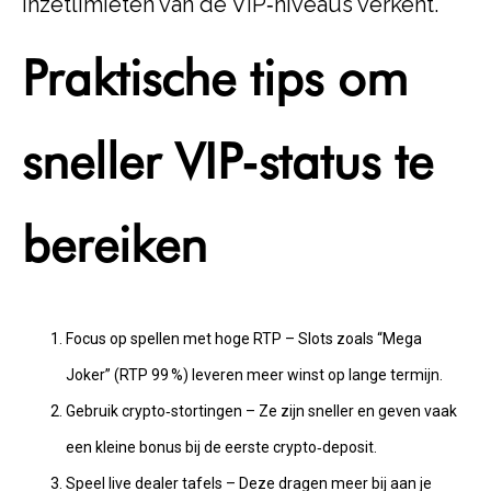
inzetlimieten van de VIP‑niveaus verkent.
Praktische tips om
sneller VIP‑status te
bereiken
Focus op spellen met hoge RTP – Slots zoals “Mega
Joker” (RTP 99 %) leveren meer winst op lange termijn.
Gebruik crypto‑stortingen – Ze zijn sneller en geven vaak
een kleine bonus bij de eerste crypto‑deposit.
Speel live dealer tafels – Deze dragen meer bij aan je