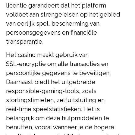
licentie garandeert dat het platform
voldoet aan strenge eisen op het gebied
van eerlijk spel, bescherming van
persoonsgegevens en financiële
transparantie.
Het casino maakt gebruik van
SSL‑encryptie om alle transacties en
persoonlijke gegevens te beveiligen.
Daarnaast biedt het uitgebreide
responsible‑gaming‑tools, zoals
stortingslimieten, zelfuitsluiting en
real‑time speelstatistieken. Het is
belangrijk om deze hulpmiddelen te
benutten, vooral wanneer je de hogere