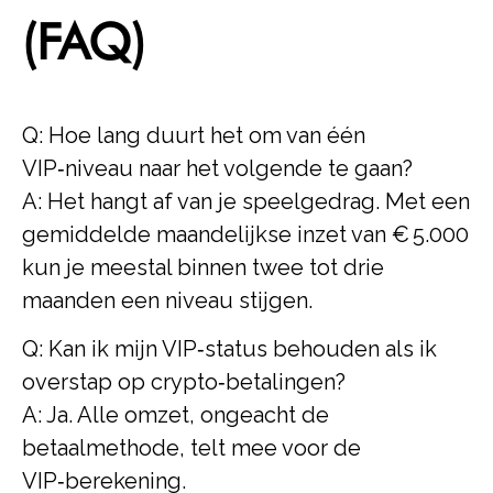
(FAQ)
Q: Hoe lang duurt het om van één
VIP‑niveau naar het volgende te gaan?
A: Het hangt af van je speelgedrag. Met een
gemiddelde maandelijkse inzet van € 5.000
kun je meestal binnen twee tot drie
maanden een niveau stijgen.
Q: Kan ik mijn VIP‑status behouden als ik
overstap op crypto‑betalingen?
A: Ja. Alle omzet, ongeacht de
betaalmethode, telt mee voor de
VIP‑berekening.