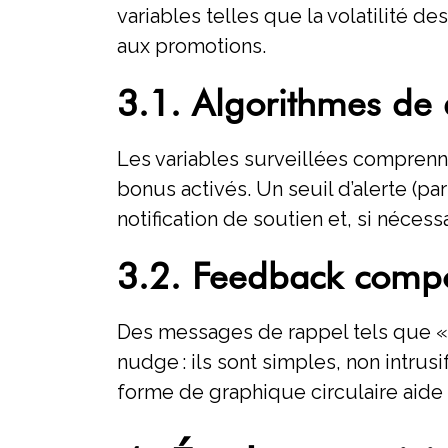
variables telles que la volatilité de
aux promotions.
3.1. Algorithmes de 
Les variables surveillées comprenn
bonus activés. Un seuil d’alerte (p
notification de soutien et, si néce
3.2. Feedback compo
Des messages de rappel tels que « V
nudge : ils sont simples, non intru
forme de graphique circulaire aide 