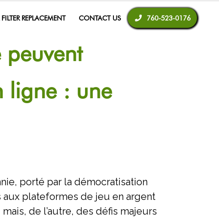
R FILTER REPLACEMENT
CONTACT US
760-523-0176
 peuvent
 ligne : une
nie, porté par la démocratisation
ès aux plateformes de jeu en argent
mais, de l’autre, des défis majeurs