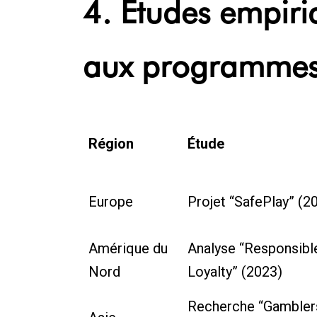
4. Études empiriq
aux programmes 
Région
Étude
Europe
Projet “SafePlay” (2
Amérique du
Analyse “Responsibl
Nord
Loyalty” (2023)
Recherche “Gambler