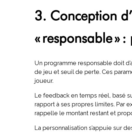
3. Conception d
« responsable » : 
Un programme responsable doit d’ab
de jeu et seuil de perte. Ces param
joueur.
Le feedback en temps réel, basé sur
rapport à ses propres limites. Par 
rappelle le montant restant et pro
La personnalisation s’appuie sur des