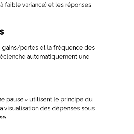
 à faible variance) et les réponses
s
o gains/pertes et la fréquence des
h) déclenche automatiquement une
e pause » utilisent le principe du
 La visualisation des dépenses sous
se.