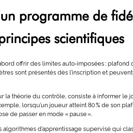
’un programme de fidél
principes scientifiques
ord offrir des limites auto‑imposées : plafond
ètres sont présentés dès l’inscription et peuven
 la théorie du contrôle, consiste à informer le
exemple, lorsqu’un joueur atteint 80 % de son p
pose de passer en mode « pause ».
 algorithmes d’apprentissage supervisé qui class