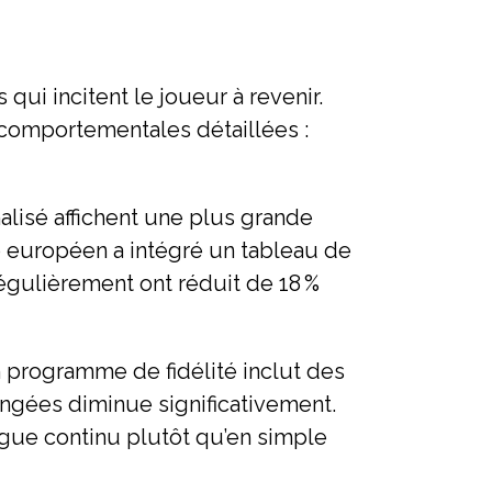
ui incitent le joueur à revenir.
 comportementales détaillées :
alisé affichent une plus grande
 européen a intégré un tableau de
égulièrement ont réduit de 18 %
 programme de fidélité inclut des
ngées diminue significativement.
logue continu plutôt qu’en simple