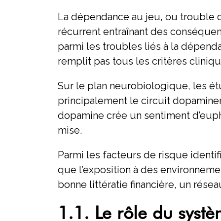
La dépendance au jeu, ou trouble 
récurrent entraînant des conséquenc
parmi les troubles liés à la dépenda
remplit pas tous les critères clin
Sur le plan neurobiologique, les 
principalement le circuit dopaminerg
dopamine crée un sentiment d’euphor
mise.
Parmi les facteurs de risque identif
que l’exposition à des environnemen
bonne littératie financière, un rése
1.1. Le rôle du sys