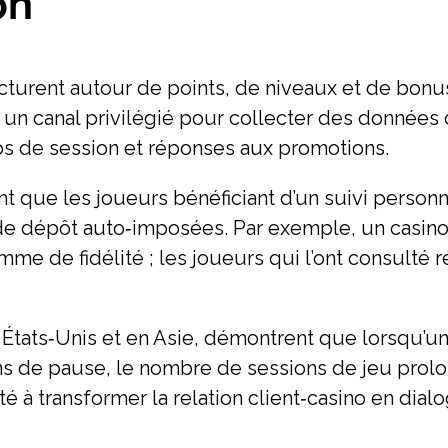
on
turent autour de points, de niveaux et de bonus q
 un canal privilégié pour collecter des données
s de session et réponses aux promotions.
t que les joueurs bénéficiant d’un suivi personn
de dépôt auto‑imposées. Par exemple, un casino
e de fidélité ; les joueurs qui l’ont consulté r
tats‑Unis et en Asie, démontrent que lorsqu’un
ns de pause, le nombre de sessions de jeu prolo
té à transformer la relation client‑casino en dia