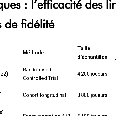
ues : l’efficacité des li
de fidélité
Taille
Méthode
d’échantillon
Randomised
022)
4 200 joueurs
Controlled Trial
e
Cohort longitudinal
3 800 joueurs
s’