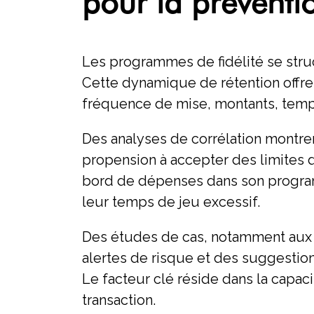
pour la préventi
Les programmes de fidélité se struc
Cette dynamique de rétention offre
fréquence de mise, montants, temp
Des analyses de corrélation montren
propension à accepter des limites 
bord de dépenses dans son programm
leur temps de jeu excessif.
Des études de cas, notamment aux É
alertes de risque et des suggestio
Le facteur clé réside dans la capaci
transaction.