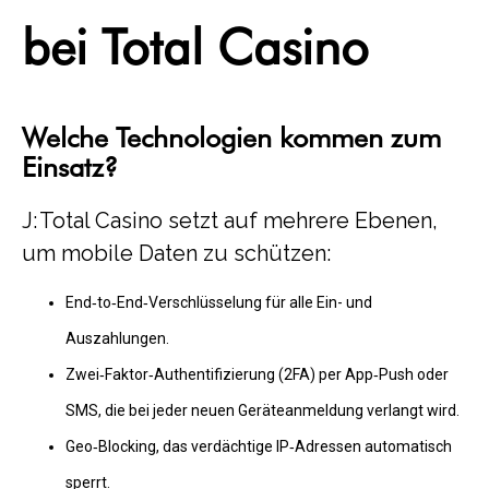
bei Total Casino
Welche Technologien kommen zum
Einsatz?
J: Total Casino setzt auf mehrere Ebenen,
um mobile Daten zu schützen:
End‑to‑End‑Verschlüsselung für alle Ein- und
Auszahlungen.
Zwei‑Faktor‑Authentifizierung (2FA) per App‑Push oder
SMS, die bei jeder neuen Geräteanmeldung verlangt wird.
Geo‑Blocking, das verdächtige IP‑Adressen automatisch
sperrt.