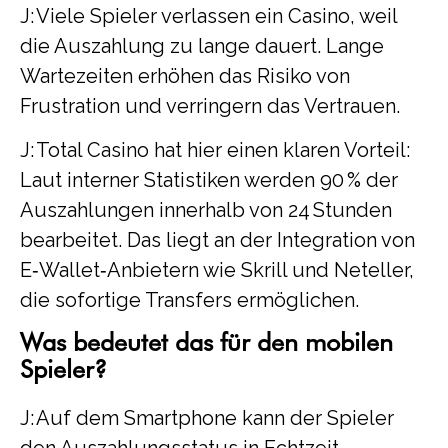
J: Viele Spieler verlassen ein Casino, weil
die Auszahlung zu lange dauert. Lange
Wartezeiten erhöhen das Risiko von
Frustration und verringern das Vertrauen.
J: Total Casino hat hier einen klaren Vorteil:
Laut interner Statistiken werden 90 % der
Auszahlungen innerhalb von 24 Stunden
bearbeitet. Das liegt an der Integration von
E‑Wallet‑Anbietern wie Skrill und Neteller,
die sofortige Transfers ermöglichen.
Was bedeutet das für den mobilen
Spieler?
J: Auf dem Smartphone kann der Spieler
den Auszahlungsstatus in Echtzeit