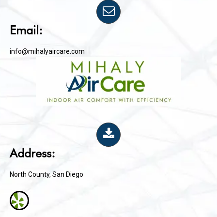
Email:
info@mihalyaircare.com
Address:
North County, San Diego