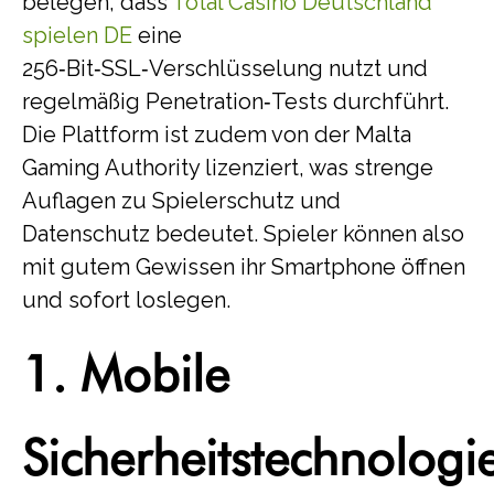
belegen, dass
Total Casino Deutschland
spielen DE
eine
256‑Bit‑SSL‑Verschlüsselung nutzt und
regelmäßig Penetration‑Tests durchführt.
Die Plattform ist zudem von der Malta
Gaming Authority lizenziert, was strenge
Auflagen zu Spielerschutz und
Datenschutz bedeutet. Spieler können also
mit gutem Gewissen ihr Smartphone öffnen
und sofort loslegen.
1. Mobile
Sicherheitstechnologi