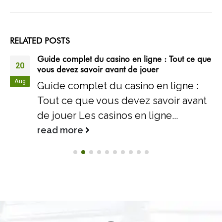
RELATED
POSTS
Guide complet du casino en ligne : Tout ce que
20
vous devez savoir avant de jouer
Aug
Guide complet du casino en ligne :
Tout ce que vous devez savoir avant
de jouer Les casinos en ligne...
read more