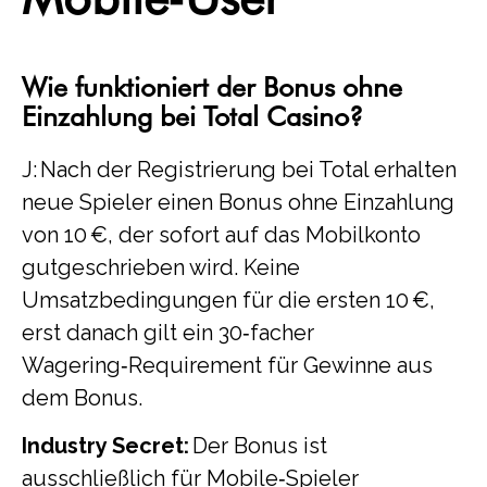
Wie funktioniert der Bonus ohne
Einzahlung bei Total Casino?
J: Nach der Registrierung bei Total erhalten
neue Spieler einen Bonus ohne Einzahlung
von 10 €, der sofort auf das Mobilkonto
gutgeschrieben wird. Keine
Umsatzbedingungen für die ersten 10 €,
erst danach gilt ein 30‑facher
Wagering‑Requirement für Gewinne aus
dem Bonus.
Industry Secret:
Der Bonus ist
ausschließlich für Mobile‑Spieler