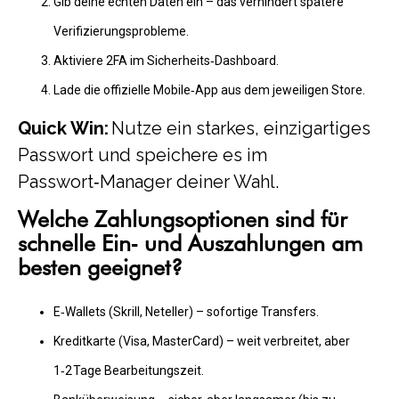
Gib deine echten Daten ein – das verhindert spätere
Verifizierungsprobleme.
Aktiviere 2FA im Sicherheits‑Dashboard.
Lade die offizielle Mobile‑App aus dem jeweiligen Store.
Quick Win:
Nutze ein starkes, einzigartiges
Passwort und speichere es im
Passwort‑Manager deiner Wahl.
Welche Zahlungsoptionen sind für
schnelle Ein‑ und Auszahlungen am
besten geeignet?
E‑Wallets (Skrill, Neteller) – sofortige Transfers.
Kreditkarte (Visa, MasterCard) – weit verbreitet, aber
1‑2 Tage Bearbeitungszeit.