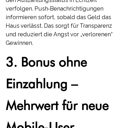
verfolgen. Push‑Benachrichtigungen
informieren sofort, sobald das Geld das
Haus verlässt. Das sorgt für Transparenz
und reduziert die Angst vor „verlorenen“
Gewinnen.
3. Bonus ohne
Einzahlung –
Mehrwert für neue
Mobile‑User