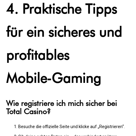
4. Praktische Tipps
für ein sicheres und
profitables
Mobile‑Gaming
Wie registriere ich mich sicher bei
Total Casino?
Besuche die offizielle Seite und klicke auf „Registrieren“.