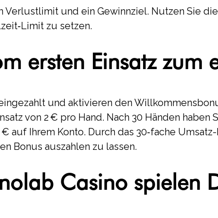
in Verlustlimit und ein Gewinnziel. Nutzen Sie di
zeit‑Limit zu setzen.
Vom ersten Einsatz zum
€ eingezahlt und aktivieren den Willkommensbonu
insatz von 2 € pro Hand. Nach 30 Händen haben S
€ auf Ihrem Konto. Durch das 30‑fache Umsatz-
en Bonus auszahlen zu lassen.
olab Casino spielen D