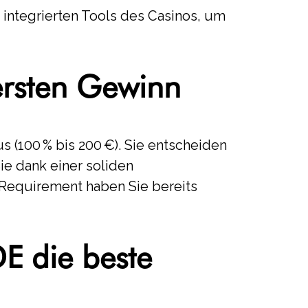
e integrierten Tools des Casinos, um
 ersten Gewinn
s (100 % bis 200 €). Sie entscheiden
ie dank einer soliden
Requirement haben Sie bereits
E die beste