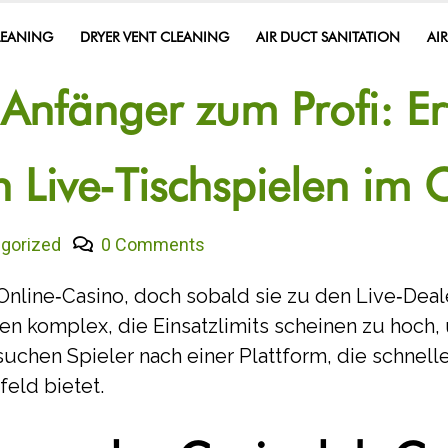
LEANING
DRYER VENT CLEANING
AIR DUCT SANITATION
AI
nfänger zum Profi: Er
n Live‑Tischspielen im
gorized
0 Comments
 Online‑Casino, doch sobald sie zu den Live‑Deal
en komplex, die Einsatzlimits scheinen zu hoch,
 suchen Spieler nach einer Plattform, die schnel
eld bietet.