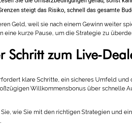
 Lesen Sie die Umsatzbedingungen genau, sonst kann
 Grenzen steigt das Risiko, schnell das gesamte Budg
eren Geld, weil sie nach einem Gewinn weiter spi
 eine kurze Pause, um die Strategie zu überde
er Schritt zum Live‑Deal
ordert klare Schritte, ein sicheres Umfeld und 
m großzügigen Willkommensbonus über schnelle A
Sie, wie Sie mit den richtigen Strategien und ein
.