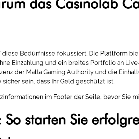
rum das Casinolab Cas
f diese Bedürfnisse fokussiert. Die Plattform bi
 Einzahlung und ein breites Portfolio an Live‑
izenz der Malta Gaming Authority und die Einha
sicher sein, dass Ihr Geld geschützt ist.
zinformationen im Footer der Seite, bevor Sie m
t: So starten Sie erfolgr