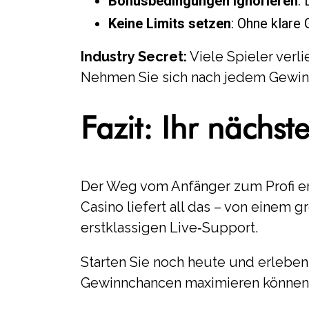
Bonusbedingungen ignorieren
:
Keine Limits setzen
: Ohne klare
Industry Secret:
Viele Spieler verli
Nehmen Sie sich nach jedem Gewinn
Fazit: Ihr nächst
Der Weg vom Anfänger zum Profi erf
Casino liefert all das – von eine
erstklassigen Live‑Support.
Starten Sie noch heute und erleben 
Gewinnchancen maximieren können