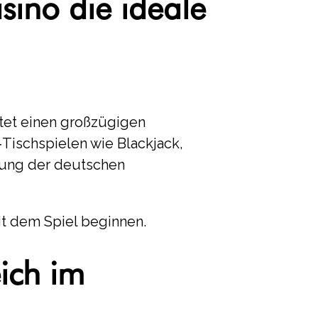
ino die ideale
etet einen großzügigen
Tischspielen wie Blackjack,
ltung der deutschen
it dem Spiel beginnen.
eich im