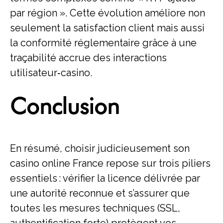
par région ». Cette évolution améliore non
seulement la satisfaction client mais aussi
la conformité réglementaire grâce à une
traçabilité accrue des interactions
utilisateur‑casino.
Conclusion
En résumé, choisir judicieusement son
casino online France repose sur trois piliers
essentiels : vérifier la licence délivrée par
une autorité reconnue et s’assurer que
toutes les mesures techniques (SSL,
authentification forte) protègent vos