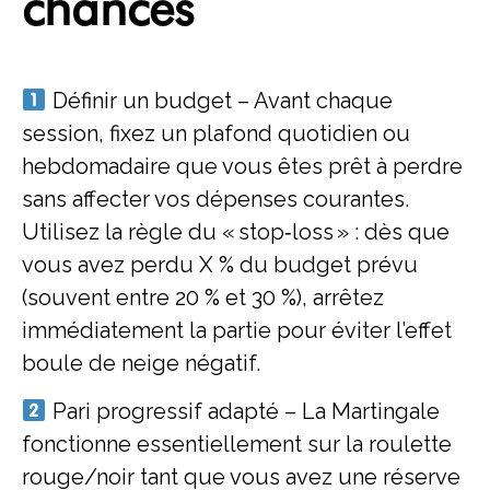
chances
Définir un budget – Avant chaque
session, fixez un plafond quotidien ou
hebdomadaire que vous êtes prêt à perdre
sans affecter vos dépenses courantes.
Utilisez la règle du « stop‑loss » : dès que
vous avez perdu X % du budget prévu
(souvent entre 20 % et 30 %), arrêtez
immédiatement la partie pour éviter l’effet
boule de neige négatif.
Pari progressif adapté – La Martingale
fonctionne essentiellement sur la roulette
rouge/noir tant que vous avez une réserve