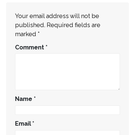
Your email address will not be
published.
Required fields are
marked
*
Comment
*
Name
*
Email
*