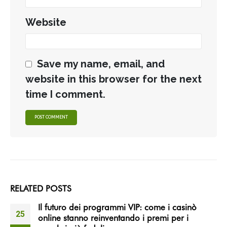
Website
Save my name, email, and
website in this browser for the next
time I comment.
RELATED
POSTS
Il futuro dei programmi VIP: come i casinò
25
online stanno reinventando i premi per i