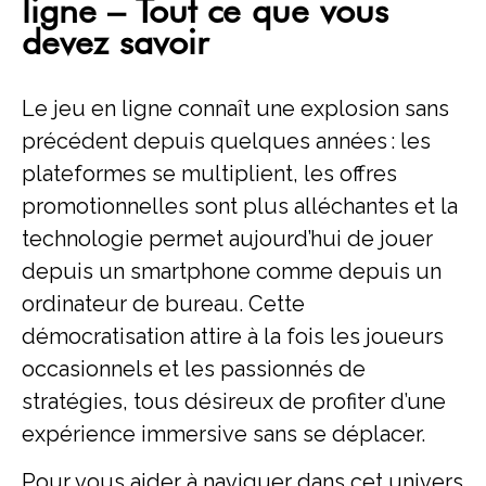
ligne – Tout ce que vous
devez savoir
Le jeu en ligne connaît une explosion sans
précédent depuis quelques années : les
plateformes se multiplient, les offres
promotionnelles sont plus alléchantes et la
technologie permet aujourd’hui de jouer
depuis un smartphone comme depuis un
ordinateur de bureau. Cette
démocratisation attire à la fois les joueurs
occasionnels et les passionnés de
stratégies, tous désireux de profiter d’une
expérience immersive sans se déplacer.
Pour vous aider à naviguer dans cet univers