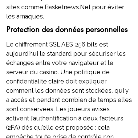
sites comme Basketnews.Net pour éviter
les arnaques.
Protection des données personnelles
Le chiffrement SSL AES‑256 bits est
aujourd’hui le standard pour sécuriser les
échanges entre votre navigateur et le
serveur du casino. Une politique de
confidentialité claire doit expliquer
comment les données sont stockées, qui y
a accès et pendant combien de temps elles
sont conservées. Les joueurs avisés
activent l’authentification à deux facteurs
(2FA) dès qu’elle est proposée ; cela
empêche toute prise de contrôle non