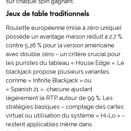
sur chaque spin gagnant.
Jeux de table traditionnels
Roulette européenne (mise à zéro unique)
possède un avantage maison réduit à 2,7 %,
contre 5,26 % pour la version américaine
avec double zéro – un critère crucial pour
les puristes du tableau « House Edge ». Le
blackjack propose plusieurs variantes
comme « Infinite Blackjack » ou
« Spanish 21 », chacune ajustant
légèrement le RTP autour de 99 %. Les
stratégies basiques – comptage des cartes
virtuel ou utilisation du système « Hi‑Lo » –
restent applicables même dans