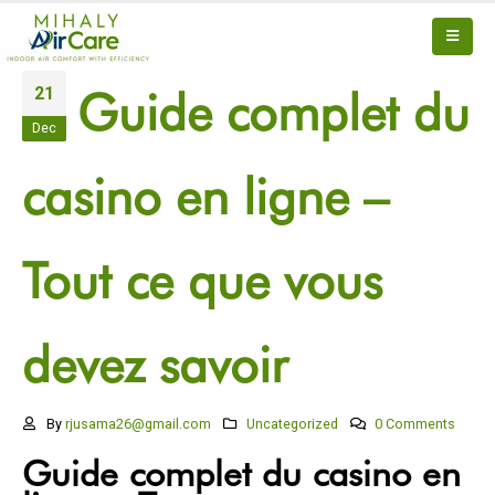
21
Guide complet du
Dec
casino en ligne –
Tout ce que vous
devez savoir
By
rjusama26@gmail.com
Uncategorized
0 Comments
Guide complet du casino en